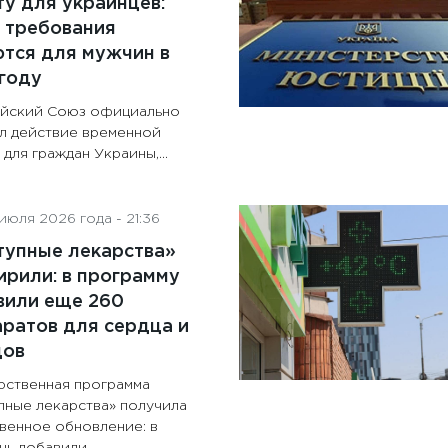
у для украинцев:
 требования
тся для мужчин в
году
йский Союз официально
л действие временной
для граждан Украины,...
июля 2026 года - 21:36
тупные лекарства»
рили: в программу
вили еще 260
ратов для сердца и
дов
рственная программа
пные лекарства» получила
венное обновление: в
ь добавили...