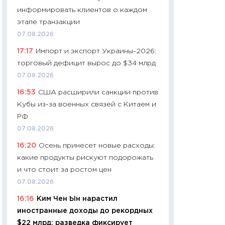
собственный рас
информировать клиентов о каждом
набора по сравн
этапе транзакции
официальной оц
07.08.2026
06.04.2026
17:17
Импорт и экспорт Украины-2026:
11:24
Сколько сто
торговый дефицит вырос до $34 млрд
сдерживание в 20
07.08.2026
разговора с Май
16:53
США расширили санкции против
арифметики пер
Кубы из-за военных связей с Китаем и
30.03.2026
РФ
11:26
Золото по $
07.08.2026
$80: время покуп
16:20
Осень принесет новые расходы:
фиксировать при
какие продукты рискуют подорожать
12.03.2026
и что стоит за ростом цен
11:27
Экономика 
07.08.2026
войны: что измен
16:16
Ким Чен Ын нарастил
какие перспектив
иностранные доходы до рекордных
стабильности
$22 млрд: разведка фиксирует
24.02.2026