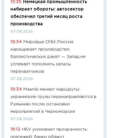
19:35
Немецкая промышленность
найму
набирает обороты: автосектор
11.06.2026
обеспечил третий месяц роста
11:27
Дорожает ещ
производства
промышленные ц
07.08.2026
чеки
19:34
Мировые СМИ: Россия
30.04.2026
наращивает производство
11:32
Больше сбе
баллистических ракет — Запад не
уверенности: как
успевает пополнять запасы
финансовое пове
перехватчиков
27.04.2026
07.08.2026
11:28
Почему еда 
19:34
Maersk меняет маршруты:
бюджет: как изм
украинские грузы перенаправляются в
продуктовая кор
Румынию после остановки
2026 году
мероприятий в Черноморске
13.04.2026
07.08.2026
11:29
Сколько дей
18:12
НБУ усиливает прозрачность
пасхальная корзи
платежей: банки обяжут