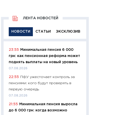
ЛЕНТА НОВОСТЕЙ
НОВОСТИ
СТАТЬИ
ЭКСКЛЮЗИВ
23:55
Минимальная пенсия 6 000
11:29
Качественн
грн: как пенсионная реформа может
основа успешног
поднять выплаты на новый уровень
21.07.2026
07.08.2026
11:26
Как заработ
22:55
ПФУ ужесточает контроль за
доходность, риск
пенсиями: кого будут проверять в
покупки государ
первую очередь
08.07.2026
07.08.2026
11:20
Цена здоров
21:55
Минимальная пенсия выросла
медицина будуще
до 6 000 грн: когда возможно
расходы людей