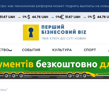
грн: как пенсионная реформа может поднять выплаты на нов
а пенсиями: кого будут проверять в первую очередь
а до 6 000 грн: когда возможно повышение до 12 000 грн —
→
→
→
→
44.76 UAH
51.67 UAH
44.76 UAH
0%
0%
0%
0%
тов
СТВО
СОБЫТИЯ
КУЛЬТУРА
СПОРТ
оры"