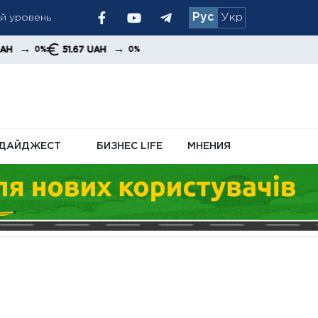
ый уровень
Рус
Укр
 позиция
→
51.67 UAH
0%
ДАЙДЖЕСТ
БИЗНЕС LIFE
МНЕНИЯ