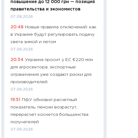
повышение до 12 000 грн — позиция
01.07.2026
правительства и экономистов
11:24
Профессии б
07.08.2026
двигается образо
20:48
Новые правила отключений: как
навыки будут пл
в Украине будут регулировать подачу
29.06.2026
света зимой и летом
11:27
Вступительн
07.08.2026
Украине: цена ко
20:34
Украина просит у ЕС €220 млн
университетов и
для агросектора: экспортные
абитуриентов
ограничения уже создают риски для
23.06.2026
производителей
11:29
Доллар по 51
07.08.2026
тысяч: что на са
19:51
ПФУ обновил расчетный
показывает Бюд
показатель: пенсии возрастут,
2027–2029
перерасчет коснется большинства
19.06.2026
получателей
11:22
Кадровый д
07.08.2026
вакансии: мешаю