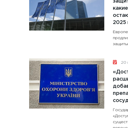
защит
какие
остаю
2025 
Европе
продли
защиты 
20 
«Дос
расши
доба
препа
сосу
Госуда
«Досту
сущест
перечен