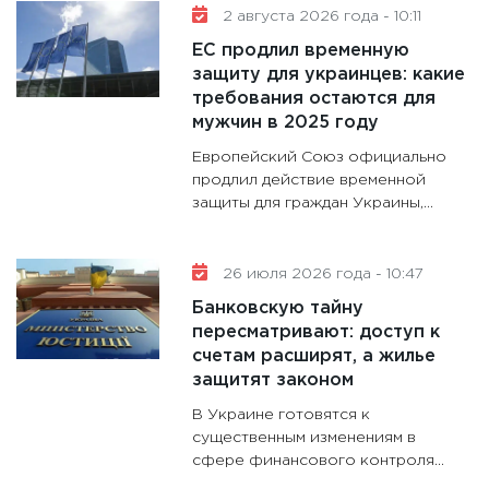
16.02.20
2 августа 2026 года - 10:11
11:30
Ре
ЕС продлил временную
котель
защиту для украинцев: какие
аудита
требования остаются для
мужчин в 2025 году
30.01.20
Европейский Союз официально
11:30
Кр
продлил действие временной
делают
защиты для граждан Украины,...
28.01.20
11:28
Го
гранто
26 июля 2026 года - 10:47
дефиц
Банковскую тайну
13.01.20
пересматривают: доступ к
счетам расширят, а жилье
11:30
Ст
защитят законом
будуще
В Украине готовятся к
31.12.20
существенным изменениям в
сфере финансового контроля...