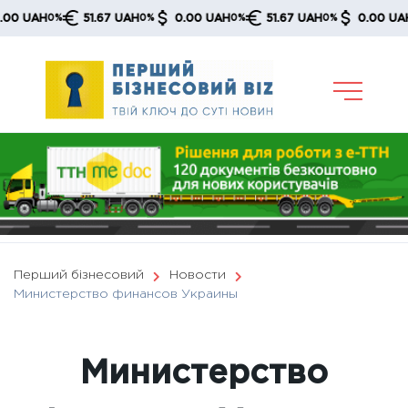
Skip
51.67 UAH
0.00 UAH
51.67 UAH
0.00 UAH
51
%
0%
0%
0%
0%
to
content
Перший бізнесовий
Новости
Министерство финансов Украины
Министерство