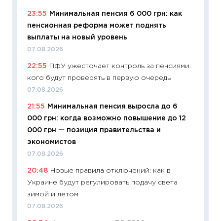
образо
23:55
Минимальная пенсия 6 000 грн: как
платит
пенсионная реформа может поднять
29.06.2
выплаты на новый уровень
11:27
Вс
07.08.2026
Украин
22:55
ПФУ ужесточает контроль за пенсиями:
универ
кого будут проверять в первую очередь
абитур
07.08.2026
23.06.2
21:55
Минимальная пенсия выросла до 6
11:29
До
000 грн: когда возможно повышение до 12
что на
000 грн — позиция правительства и
деклар
экономистов
19.06.20
07.08.2026
11:22
Ка
20:48
Новые правила отключений: как в
ваканс
Украине будут регулировать подачу света
11.06.20
зимой и летом
11:27
До
07.08.2026
промыш