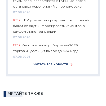
грузы перенаправляются в Румынию после
перев
остановки мероприятий в Черноморске
30.03.2
07.08.2026
11:26
Зо
18:12
НБУ усиливает прозрачность платежей:
время 
банки обяжут информировать клиентов о
12.03.20
каждом этапе транзакции
11:27
Эк
07.08.2026
что из
17:17
Импорт и экспорт Украины-2026:
перспе
торговый дефицит вырос до $34 млрд
24.02.2
07.08.2026
11:26
П
Читать все новости
2025-2
сбереж
Institu
18.02.20
11:27
За
ЧИТАЙТЕ ТАКЖЕ
кто ди
кандид