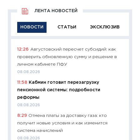
ЛЕНТА НОВОСТЕЙ
НОВОСТИ
СТАТЬИ
ЭКСКЛЮЗИВ
12:26
Августовский пересчет субсидий: как
11:29
Ка
проверить обновленную сумму и решение в
успешн
личном кабинете ПФУ
21.07.20
08.08.2026
11:26
Ка
11:58
Кабмин готовит перезагрузку
риски 
пенсионной системы: подробности
облига
реформы
08.07.2
08.08.2026
11:20
Це
8:29
Отмена платы за доставку газа: кто
будуще
получит новые условия и как изменится
01.07.2
система начислений
11:24
Пр
08.08.2026