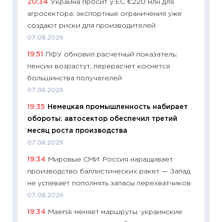
20:34
Украина просит у ЕС €220 млн для
30.04.2
агросектора: экспортные ограничения уже
11:32
Бо
создают риски для производителей
уверен
07.08.2026
поведе
19:51
ПФУ обновил расчетный показатель:
27.04.2
пенсии возрастут, перерасчет коснется
11:28
По
большинства получателей
измени
07.08.2026
в 2026
19:35
Немецкая промышленность набирает
13.04.20
обороты: автосектор обеспечил третий
11:29
Ск
месяц роста производства
пасхал
07.08.2026
собств
19:34
Мировые СМИ: Россия наращивает
сравне
производство баллистических ракет — Запад
06.04.2
не успевает пополнять запасы перехватчиков
11:24
Ск
07.08.2026
сдержи
19:34
Maersk меняет маршруты: украинские
Майком