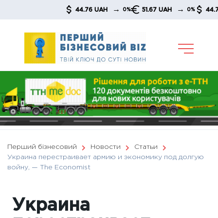
Skip
→
→
→
44.76 UAH
51.67 UAH
44.76 UAH
0%
0%
to
content
Перший бізнесовий
Новости
Статьи
Украина перестраивает армию и экономику под долгую
войну, — The Economist
Украина