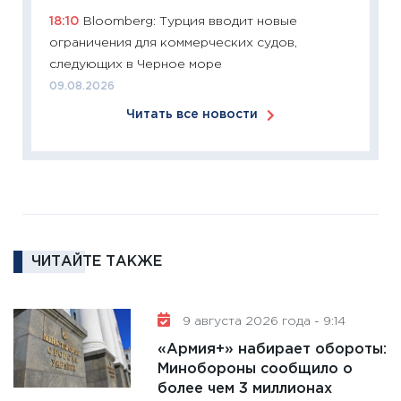
что из
18:10
Bloomberg: Турция вводит новые
перспе
ограничения для коммерческих судов,
24.02.2
следующих в Черное море
11:26
П
09.08.2026
2025-2
Читать все новости
сбереж
Institu
18.02.20
11:27
За
кто ди
кандид
16.02.20
ЧИТАЙТЕ ТАКЖЕ
11:30
Ре
котель
9 августа 2026 года - 9:14
аудита
«Армия+» набирает обороты:
30.01.20
Минобороны сообщило о
11:30
Кр
более чем 3 миллионах