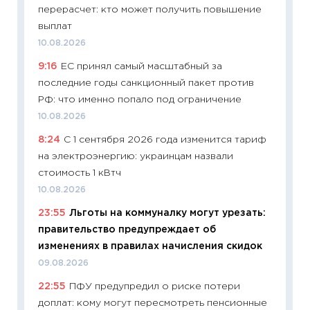
перерасчет: кто может получить повышение
успешн
выплат
21.07.20
10.08.2026
11:26
Ка
9:16
ЕС принял самый масштабный за
риски 
последние годы санкционный пакет против
облига
РФ: что именно попало под ограничение
08.07.2
10.08.2026
11:20
Це
8:24
С 1 сентября 2026 года изменится тариф
будуще
на электроэнергию: украинцам назвали
01.07.2
стоимость 1 кВтч
11:24
Пр
10.08.2026
образо
23:55
Льготы на коммуналку могут урезать:
платит
правительство предупреждает об
29.06.2
изменениях в правилах начисления скидок
11:27
Вс
09.08.2026
Украин
22:55
ПФУ предупредил о риске потери
универ
доплат: кому могут пересмотреть пенсионные
абитур