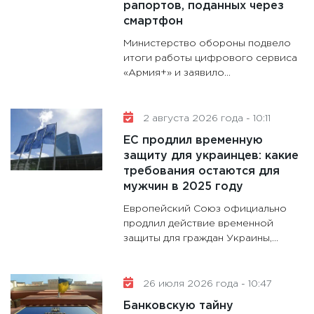
делают
рапортов, поданных через
28.01.20
смартфон
11:28
Го
Министерство обороны подвело
гранто
итоги работы цифрового сервиса
«Армия+» и заявило...
дефиц
13.01.20
11:30
Ст
2 августа 2026 года - 10:11
будуще
ЕС продлил временную
31.12.20
защиту для украинцев: какие
требования остаются для
мужчин в 2025 году
Европейский Союз официально
продлил действие временной
защиты для граждан Украины,...
26 июля 2026 года - 10:47
Банковскую тайну