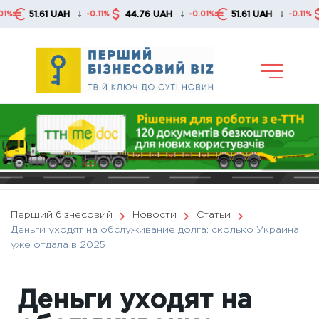
Skip
↓
↓
↓
.61 UAH
44.76 UAH
51.61 UAH
44.76
-0.11%
-0.01%
-0.11%
to
content
Перший бізнесовий
Новости
Статьи
Деньги уходят на обслуживание долга: сколько Украина
уже отдала в 2025
Деньги уходят на