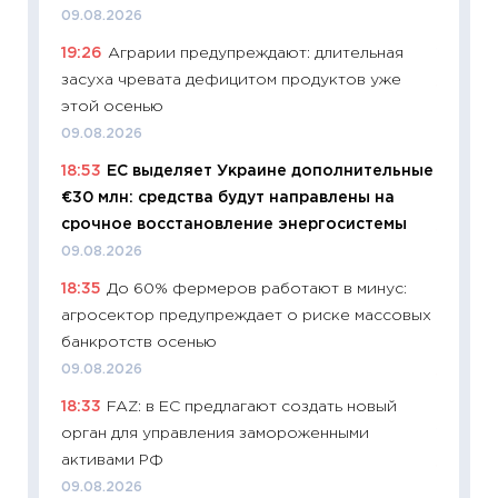
измени
09.08.2026
в 2026
19:26
Аграрии предупреждают: длительная
13.04.20
засуха чревата дефицитом продуктов уже
11:29
Ск
этой осенью
пасхал
09.08.2026
собств
18:53
ЕС выделяет Украине дополнительные
сравне
€30 млн: средства будут направлены на
06.04.2
срочное восстановление энергосистемы
11:24
Ск
09.08.2026
сдержи
18:35
До 60% фермеров работают в минус:
Майком
агросектор предупреждает о риске массовых
перев
банкротств осенью
30.03.2
09.08.2026
11:26
Зо
18:33
FAZ: в ЕС предлагают создать новый
время 
орган для управления замороженными
12.03.20
активами РФ
11:27
Эк
09.08.2026