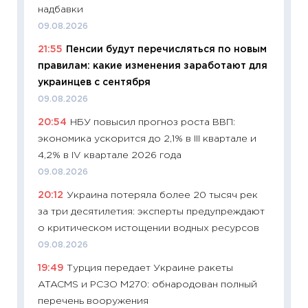
надбавки
23.06.2
09.08.2026
11:29
До
21:55
Пенсии будут перечисляться по новым
что на
правилам: какие изменения заработают для
деклар
украинцев с сентября
19.06.20
09.08.2026
11:22
Ка
20:54
НБУ повысил прогноз роста ВВП:
ваканс
экономика ускорится до 2,1% в III квартале и
11.06.20
4,2% в IV квартале 2026 года
11:27
До
09.08.2026
промыш
20:12
Украина потеряла более 20 тысяч рек
30.04.2
за три десятилетия: эксперты предупреждают
11:32
Бо
о критическом истощении водных ресурсов
уверен
09.08.2026
поведе
19:49
Турция передает Украине ракеты
27.04.2
ATACMS и РСЗО M270: обнародован полный
11:28
По
перечень вооружения