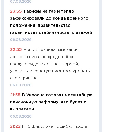
07.08.2026
навыки будут пл
23:55
Тарифы на газ и тепло
29.06.2026
зафиксировали до конца военного
11:27
Вступительн
положения: правительство
Украине: цена ко
гарантирует стабильность платежей
университетов и
06.08.2026
абитуриентов
22:55
Новые правила взыскания
23.06.2026
долгов: списание средств без
11:29
Доллар по 51
предупреждения станет нормой,
тысяч: что на са
украинцам советуют контролировать
показывает Бюд
свои финансы
2027–2029
06.08.2026
19.06.2026
21:55
В Украине готовят масштабную
11:22
Кадровый д
пенсионную реформу: что будет с
вакансии: мешаю
выплатами
найму
06.08.2026
11.06.2026
21:22
ГНС фиксирует ошибки после
11:27
Дорожает ещ