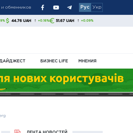
Рус
Укр
иливает
↑
↑
H
51.67 UAH
+0.16%
+0.09%
ДАЙДЖЕСТ
БИЗНЕС LIFE
МНЕНИЯ
erg
ЛЕНТА НОВОСТЕЙ