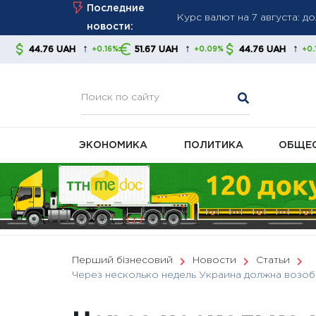
Skip
Последние
Великобритания ввела нов
to
новости:
давление на энергетическ
content
↑
↑
↑
H
51.67 UAH
44.76 UAH
51.67 UAH
+0.16%
+0.09%
+0.16%
Правительство готовит изм
ЭКОНОМИКА
ПОЛИТИКА
ОБЩЕ
Перший бізнесовий
Новости
Статьи
Через несколько недель Украина должна возоб