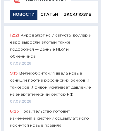
НОВОСТИ
СТАТЬИ
ЭКСКЛЮЗИВ
12:21
Курс валют на 7 августа: доллар и
11:29
Качественн
евро выросли, злотый также
основа успешног
подорожал — данные НБУ и
21.07.2026
обменников
11:26
Как заработ
07.08.2026
доходность, риск
9:15
Великобритания ввела новые
покупки государ
санкции против российских банков и
08.07.2026
танкеров: Лондон усиливает давление
11:20
Цена здоров
на энергетический сектор РФ
медицина будуще
07.08.2026
расходы людей
8:25
Правительство готовит
01.07.2026
изменения в систему соцвыплат: кого
11:24
Профессии б
коснутся новые правила
двигается образо