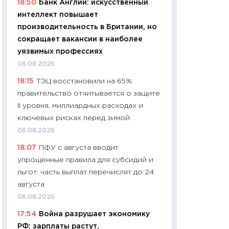
18:50
Банк Англии: искусственный
06.04.2026
интеллект повышает
11:24
Сколько сто
производительность в Британии, но
сдерживание в 20
сокращает вакансии в наиболее
разговора с Май
уязвимых профессиях
арифметики пер
06.08.2026
30.03.2026
18:15
ТЭЦ восстановили на 65%:
11:26
Золото по $
правительство отчитывается о защите
$80: время покуп
II уровня, миллиардных расходах и
фиксировать при
ключевых рисках перед зимой
12.03.2026
06.08.2026
11:27
Экономика 
18:07
ПФУ с августа вводит
войны: что измен
упрощенные правила для субсидий и
какие перспектив
льгот: часть выплат перечислят до 24
стабильности
августа
24.02.2026
06.08.2026
11:26
Потреблени
17:54
Война разрушает экономику
украинцев 2025-2
РФ: зарплаты растут,