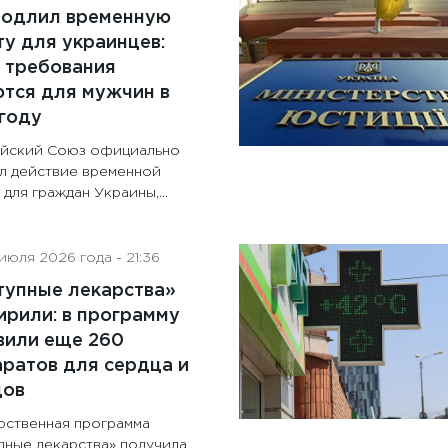
родлил временную
у для украинцев:
 требования
тся для мужчин в
году
йский Союз официально
л действие временной
для граждан Украины,...
июля 2026 года - 21:36
тупные лекарства»
рили: в программу
вили еще 260
ратов для сердца и
дов
рственная программа
пные лекарства» получила