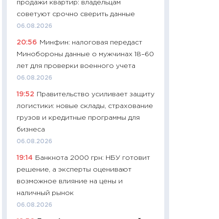
продажи квартир: владельцам
промышленные ц
советуют срочно сверить данные
чеки
06.08.2026
30.04.2026
20:56
Минфин: налоговая передаст
11:32
Больше сбе
Минобороны данные о мужчинах 18–60
уверенности: как
лет для проверки военного учета
финансовое пове
06.08.2026
27.04.2026
19:52
Правительство усиливает защиту
11:28
Почему еда 
логистики: новые склады, страхование
бюджет: как изм
грузов и кредитные программы для
продуктовая кор
бизнеса
2026 году
06.08.2026
13.04.2026
19:14
Банкнота 2000 грн: НБУ готовит
11:29
Сколько дей
решение, а эксперты оценивают
пасхальная корзи
возможное влияние на цены и
собственный рас
наличный рынок
набора по сравн
06.08.2026
официальной оц