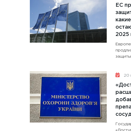
ЕС п
защит
какие
остаю
2025 
Европе
продли
защиты 
20 
«Дос
расши
доба
препа
сосу
Госуда
«Досту