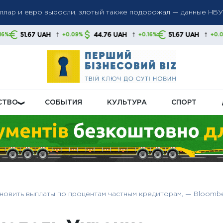
ые санкции против российских банков и танкеров: Лондон ус
ий сектор РФ
↑
↑
↑
44.76 UAH
51.67 UAH
44.76 UA
+0.09%
+0.16%
+0.09%
енения в систему соцвыплат: кого коснутся новые правила
СТВО
СОБЫТИЯ
КУЛЬТУРА
СПОРТ
новить выплаты по процентам частным кредиторам, — Bloomb