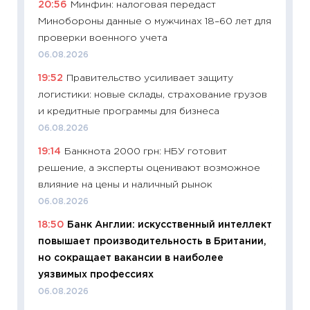
20:56
Минфин: налоговая передаст
29.06.2
Минобороны данные о мужчинах 18–60 лет для
11:27
Вс
проверки военного учета
Украин
06.08.2026
универ
19:52
Правительство усиливает защиту
абитур
логистики: новые склады, страхование грузов
23.06.2
и кредитные программы для бизнеса
11:29
До
06.08.2026
что на
19:14
Банкнота 2000 грн: НБУ готовит
деклар
решение, а эксперты оценивают возможное
19.06.20
влияние на цены и наличный рынок
11:22
Ка
06.08.2026
ваканс
18:50
Банк Англии: искусственный интеллект
11.06.20
повышает производительность в Британии,
11:27
До
но сокращает вакансии в наиболее
промыш
уязвимых профессиях
30.04.2
06.08.2026
11:32
Бо