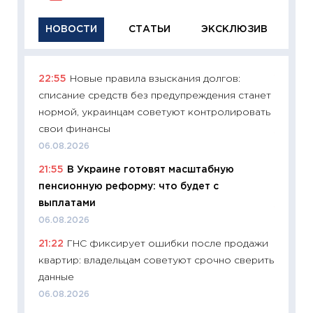
НОВОСТИ
СТАТЬИ
ЭКСКЛЮЗИВ
22:55
Новые правила взыскания долгов:
11:29
Ка
списание средств без предупреждения станет
успешн
нормой, украинцам советуют контролировать
21.07.20
свои финансы
11:26
Ка
06.08.2026
риски 
21:55
В Украине готовят масштабную
облига
пенсионную реформу: что будет с
08.07.2
выплатами
11:20
Це
06.08.2026
будуще
21:22
ГНС фиксирует ошибки после продажи
01.07.2
квартир: владельцам советуют срочно сверить
11:24
Пр
данные
образо
06.08.2026
платит