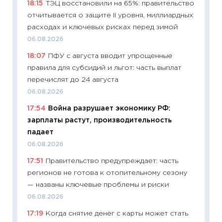
18:15
ТЭЦ восстановили на 65%: правительство
уверен
отчитывается о защите II уровня, миллиардных
поведе
расходах и ключевых рисках перед зимой
27.04.2
06.08.2026
11:28
По
18:07
ПФУ с августа вводит упрощенные
измени
правила для субсидий и льгот: часть выплат
в 2026
перечислят до 24 августа
13.04.20
06.08.2026
11:29
Ск
17:54
Война разрушает экономику РФ:
пасхал
зарплаты растут, производительность
собств
падает
сравне
06.08.2026
06.04.2
17:51
Правительство предупреждает: часть
11:24
Ск
регионов не готова к отопительному сезону
сдержи
— названы ключевые проблемы и риски
Майком
06.08.2026
перев
17:19
Когда снятие денег с карты может стать
30.03.2