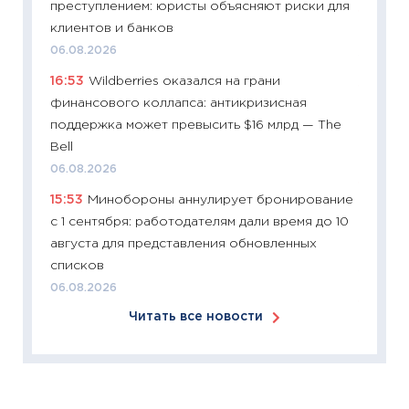
преступлением: юристы объясняют риски для
11:26
Зо
клиентов и банков
время 
06.08.2026
12.03.20
16:53
Wildberries оказался на грани
11:27
Эк
финансового коллапса: антикризисная
что из
поддержка может превысить $16 млрд — The
перспе
Bell
24.02.2
06.08.2026
11:26
П
15:53
Минобороны аннулирует бронирование
2025-2
с 1 сентября: работодателям дали время до 10
сбереж
августа для представления обновленных
Institu
списков
18.02.20
06.08.2026
11:27
За
Читать все новости
кто ди
кандид
16.02.20
11:30
Ре