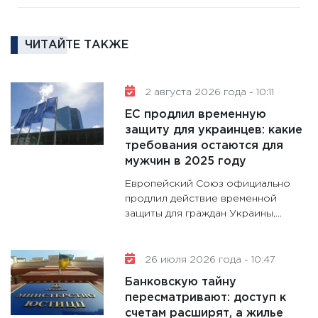
котель
аудита
ЧИТАЙТЕ ТАКЖЕ
30.01.20
11:30
Кр
делают
2 августа 2026 года - 10:11
28.01.20
ЕС продлил временную
11:28
Го
защиту для украинцев: какие
требования остаются для
гранто
мужчин в 2025 году
дефиц
13.01.20
Европейский Союз официально
продлил действие временной
11:30
Ст
защиты для граждан Украины,...
будуще
31.12.20
26 июля 2026 года - 10:47
Банковскую тайну
пересматривают: доступ к
счетам расширят, а жилье