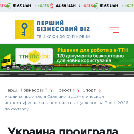
Skip
↑
↓
↑
51.63 UAH
44.69 UAH
51.63 UAH
4
+0.17%
-0.13%
+0.17%
to
content
Перший бізнесовий
Новости
Спорт
Украина проиграла Франции в драматическом
четвертьфинале и завершила выступление на Евро-2026
по футзалу
Украина проиграла