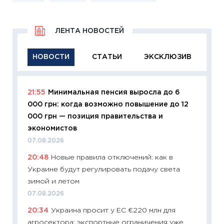
ЛЕНТА НОВОСТЕЙ
НОВОСТИ
СТАТЬИ
ЭКСКЛЮЗИВ
21:55
Минимальная пенсия выросла до 6
11:29
Ка
000 грн: когда возможно повышение до 12
успешн
000 грн — позиция правительства и
21.07.20
экономистов
11:26
Ка
07.08.2026
риски 
20:48
Новые правила отключений: как в
облига
Украине будут регулировать подачу света
08.07.2
зимой и летом
11:20
Це
07.08.2026
будуще
20:34
Украина просит у ЕС €220 млн для
01.07.2
агросектора: экспортные ограничения уже