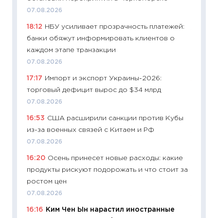
промыш
07.08.2026
30.04.2
18:12
НБУ усиливает прозрачность платежей:
11:32
Бо
банки обяжут информировать клиентов о
уверен
каждом этапе транзакции
поведе
07.08.2026
27.04.2
17:17
Импорт и экспорт Украины-2026:
11:28
По
торговый дефицит вырос до $34 млрд
измени
07.08.2026
в 2026
16:53
США расширили санкции против Кубы
13.04.20
из-за военных связей с Китаем и РФ
11:29
Ск
07.08.2026
пасхал
16:20
Осень принесет новые расходы: какие
собств
продукты рискуют подорожать и что стоит за
сравне
ростом цен
06.04.2
07.08.2026
11:24
Ск
16:16
Ким Чен Ын нарастил иностранные
сдержи