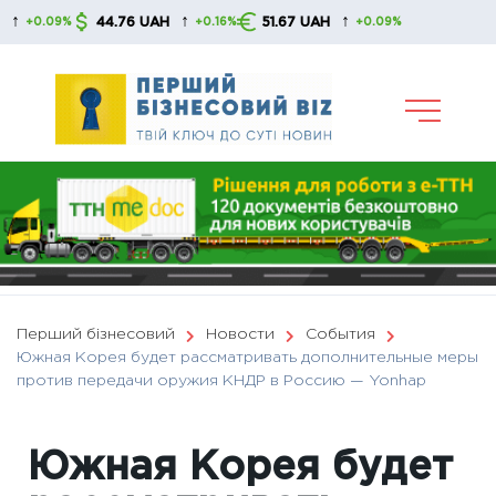
Skip
↑
↑
44.76 UAH
51.67 UAH
9%
+0.16%
+0.09%
to
content
Перший бізнесовий
Новости
События
Южная Корея будет рассматривать дополнительные меры
против передачи оружия КНДР в Россию — Yonhap
Южная Корея будет