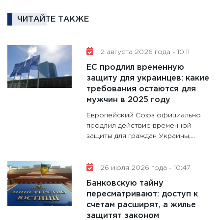
кандид
16.02.20
ЧИТАЙТЕ ТАКЖЕ
11:30
Ре
котель
2 августа 2026 года - 10:11
аудита
ЕС продлил временную
30.01.20
защиту для украинцев: какие
11:30
Кр
требования остаются для
делают
мужчин в 2025 году
28.01.20
Европейский Союз официально
11:28
Го
продлил действие временной
защиты для граждан Украины,...
гранто
дефиц
13.01.20
26 июля 2026 года - 10:47
11:30
Ст
Банковскую тайну
будуще
пересматривают: доступ к
31.12.20
счетам расширят, а жилье
защитят законом