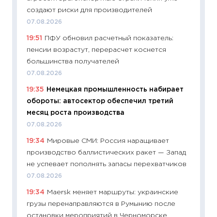
11:24
Пр
создают риски для производителей
образо
07.08.2026
платит
19:51
ПФУ обновил расчетный показатель:
29.06.2
пенсии возрастут, перерасчет коснется
11:27
Вс
большинства получателей
Украин
07.08.2026
универ
19:35
Немецкая промышленность набирает
абитур
обороты: автосектор обеспечил третий
23.06.2
месяц роста производства
11:29
До
07.08.2026
что на
19:34
Мировые СМИ: Россия наращивает
деклар
производство баллистических ракет — Запад
19.06.20
не успевает пополнять запасы перехватчиков
11:22
Ка
07.08.2026
ваканс
19:34
Maersk меняет маршруты: украинские
11.06.20
грузы перенаправляются в Румынию после
11:27
До
остановки мероприятий в Черноморске