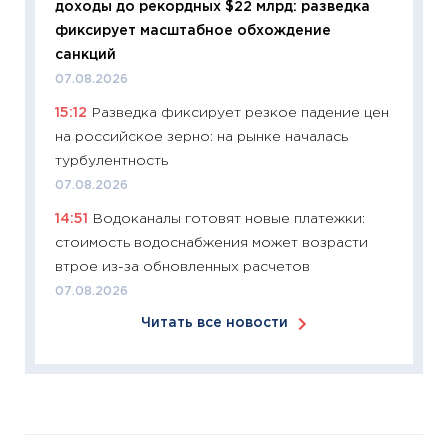
доходы до рекордных $22 млрд: разведка
Майком
фиксирует масштабное обхождение
перев
санкций
30.03.2
07.08.2026
11:26
Зо
15:12
Разведка фиксирует резкое падение цен
время 
на российское зерно: на рынке началась
12.03.20
турбулентность
11:27
Эк
07.08.2026
что из
14:51
Водоканалы готовят новые платежки:
перспе
стоимость водоснабжения может возрасти
24.02.2
втрое из-за обновленных расчетов
11:26
П
07.08.2026
2025-2
Читать все новости
сбереж
Institu
18.02.20
11:27
За
кто ди