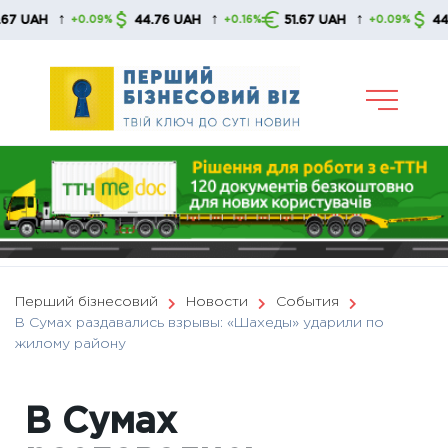
Skip
↑
↑
↑
H
44.76 UAH
51.67 UAH
44.76 U
+0.09%
+0.16%
+0.09%
to
content
Перший бізнесовий
Новости
События
В Сумах раздавались взрывы: «Шахеды» ударили по
жилому району
В Сумах