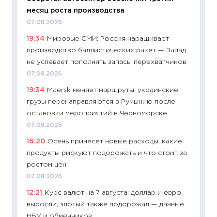
месяц роста производства
21.07.20
07.08.2026
11:26
Ка
19:34
Мировые СМИ: Россия наращивает
риски 
производство баллистических ракет — Запад
облига
не успевает пополнять запасы перехватчиков
08.07.2
07.08.2026
11:20
Це
19:34
Maersk меняет маршруты: украинские
будуще
грузы перенаправляются в Румынию после
01.07.2
остановки мероприятий в Черноморске
11:24
Пр
07.08.2026
образо
16:20
Осень принесет новые расходы: какие
платит
продукты рискуют подорожать и что стоит за
29.06.2
ростом цен
11:27
Вс
07.08.2026
Украин
12:21
Курс валют на 7 августа: доллар и евро
универ
выросли, злотый также подорожал — данные
абитур
НБУ и обменников
23.06.2