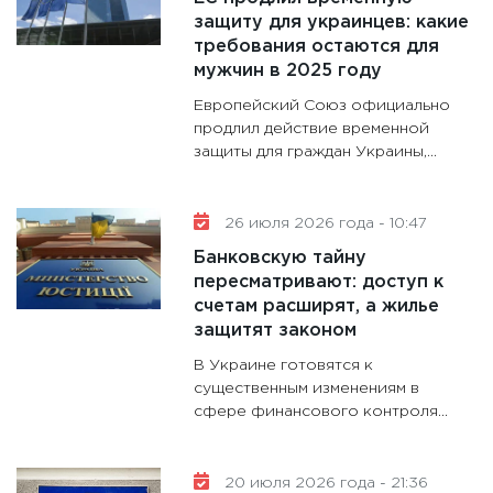
28.01.20
защиту для украинцев: какие
требования остаются для
11:28
Го
мужчин в 2025 году
гранто
дефиц
Европейский Союз официально
13.01.20
продлил действие временной
защиты для граждан Украины,...
11:30
Ст
будуще
31.12.20
26 июля 2026 года - 10:47
Банковскую тайну
пересматривают: доступ к
счетам расширят, а жилье
защитят законом
В Украине готовятся к
существенным изменениям в
сфере финансового контроля...
20 июля 2026 года - 21:36