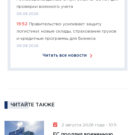
перспе
проверки военного учета
24.02.2
06.08.2026
11:26
П
19:52
Правительство усиливает защиту
2025-2
логистики: новые склады, страхование грузов
сбереж
и кредитные программы для бизнеса
Institu
06.08.2026
18.02.20
Читать все новости
11:27
За
кто ди
кандид
16.02.20
11:30
Ре
котель
ЧИТАЙТЕ ТАКЖЕ
аудита
30.01.20
11:30
Кр
2 августа 2026 года - 10:11
делают
ЕС продлил временную