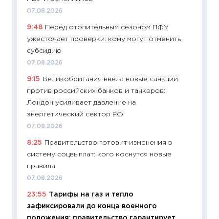
07.08.2026
11:29
До
9:48
Перед отопительным сезоном ПФУ
что на
ужесточает проверки: кому могут отменить
деклар
субсидию
19.06.20
07.08.2026
11:22
Ка
9:15
Великобритания ввела новые санкции
ваканс
против российских банков и танкеров:
11.06.20
Лондон усиливает давление на
11:27
До
энергетический сектор РФ
промыш
07.08.2026
30.04.2
8:25
Правительство готовит изменения в
11:32
Бо
систему соцвыплат: кого коснутся новые
уверен
правила
поведе
07.08.2026
27.04.2
23:55
Тарифы на газ и тепло
11:28
По
зафиксировали до конца военного
измени
положения: правительство гарантирует