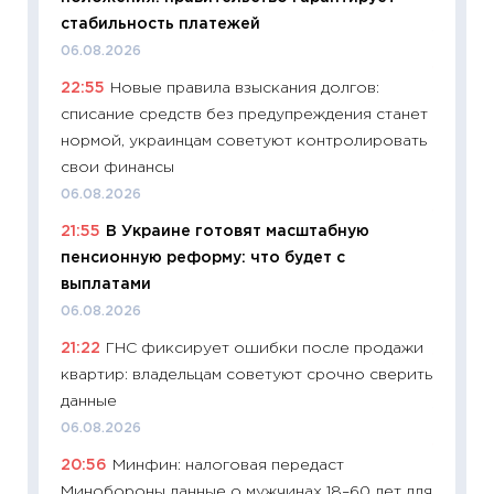
в 2026
стабильность платежей
13.04.20
06.08.2026
11:29
Ск
22:55
Новые правила взыскания долгов:
пасхал
списание средств без предупреждения станет
собств
нормой, украинцам советуют контролировать
сравне
свои финансы
06.04.2
06.08.2026
11:24
Ск
21:55
В Украине готовят масштабную
сдержи
пенсионную реформу: что будет с
Майком
выплатами
перев
06.08.2026
30.03.2
21:22
ГНС фиксирует ошибки после продажи
11:26
Зо
квартир: владельцам советуют срочно сверить
время 
данные
12.03.20
06.08.2026
11:27
Эк
20:56
Минфин: налоговая передаст
что из
Минобороны данные о мужчинах 18–60 лет для