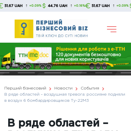
Skip
↑
↑
↑
.67 UAH
44.76 UAH
51.67 UAH
44
+0.09%
+0.16%
+0.09%
to
content
Перший бізнесовий
Новости
События
В ряде областей – воздушная тревога: россияне подняли
в воздух 6 бомбардировщиков Ту-22М3
В ряде областей –