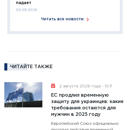
падает
18.02.20
06.08.2026
11:27
За
Читать все новости
кто ди
кандид
16.02.20
11:30
Ре
котель
аудита
ЧИТАЙТЕ ТАКЖЕ
30.01.20
11:30
Кр
делают
2 августа 2026 года - 10:11
28.01.20
ЕС продлил временную
11:28
Го
защиту для украинцев: какие
требования остаются для
гранто
мужчин в 2025 году
дефиц
13.01.20
Европейский Союз официально
продлил действие временной