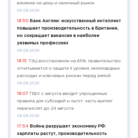
влияние на цены и наличный рынок
06.04.2
06.08.2026
11:24
Ск
18:50
Банк Англии: искусственный интеллект
сдержи
повышает производительность в Британии,
Майком
но сокращает вакансии в наиболее
перев
уязвимых профессиях
30.03.2
06.08.2026
11:26
Зо
18:15
ТЭЦ восстановили на 65%: правительство
время 
отчитывается о защите II уровня, миллиардных
12.03.20
расходах и ключевых рисках перед зимой
11:27
Эк
06.08.2026
что из
18:07
ПФУ с августа вводит упрощенные
перспе
правила для субсидий и льгот: часть выплат
24.02.2
перечислят до 24 августа
11:26
П
06.08.2026
2025-2
17:54
Война разрушает экономику РФ:
сбереж
зарплаты растут, производительность
Institu