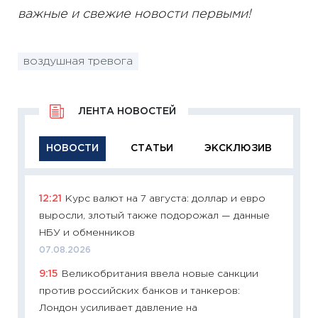
важные и свежие новости первыми!
воздушная тревога
ЛЕНТА НОВОСТЕЙ
НОВОСТИ
СТАТЬИ
ЭКСКЛЮЗИВ
12:21
Курс валют на 7 августа: доллар и евро
11:29
Ка
выросли, злотый также подорожал — данные
успешн
НБУ и обменников
21.07.20
07.08.2026
11:26
Ка
9:15
Великобритания ввела новые санкции
риски 
против российских банков и танкеров:
облига
Лондон усиливает давление на
08.07.2