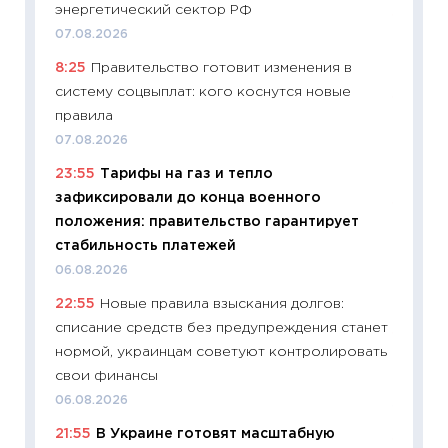
энергетический сектор РФ
11:20
Це
07.08.2026
будуще
8:25
Правительство готовит изменения в
01.07.2
систему соцвыплат: кого коснутся новые
11:24
Пр
правила
образо
07.08.2026
платит
23:55
Тарифы на газ и тепло
29.06.2
зафиксировали до конца военного
11:27
Вс
положения: правительство гарантирует
Украин
стабильность платежей
универ
06.08.2026
абитур
22:55
Новые правила взыскания долгов:
23.06.2
списание средств без предупреждения станет
11:29
До
нормой, украинцам советуют контролировать
что на
свои финансы
деклар
06.08.2026
19.06.20
21:55
В Украине готовят масштабную
11:22
Ка