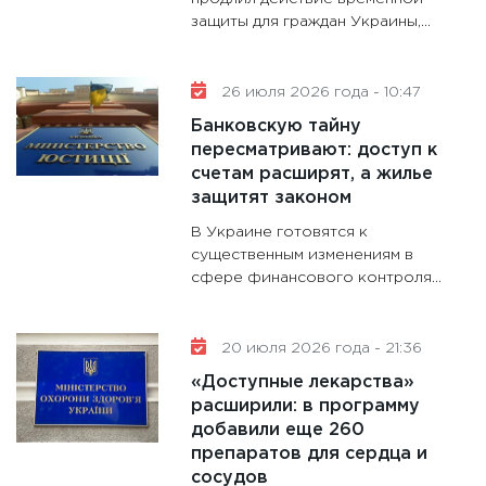
11:30
Ст
защиты для граждан Украины,...
будуще
31.12.20
26 июля 2026 года - 10:47
Банковскую тайну
пересматривают: доступ к
счетам расширят, а жилье
защитят законом
В Украине готовятся к
существенным изменениям в
сфере финансового контроля...
20 июля 2026 года - 21:36
«Доступные лекарства»
расширили: в программу
добавили еще 260
препаратов для сердца и
сосудов