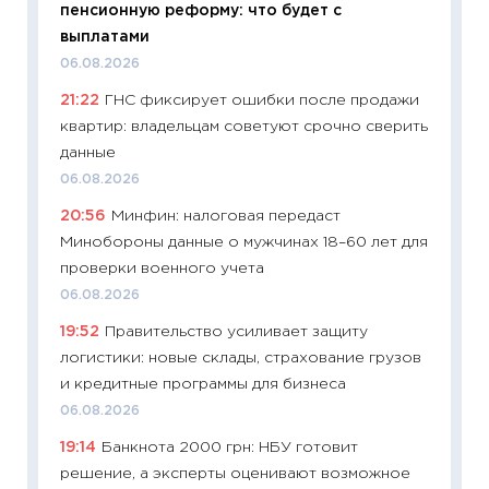
пенсионную реформу: что будет с
ваканс
выплатами
11.06.20
06.08.2026
11:27
До
21:22
ГНС фиксирует ошибки после продажи
промыш
квартир: владельцам советуют срочно сверить
30.04.2
данные
11:32
Бо
06.08.2026
уверен
20:56
Минфин: налоговая передаст
поведе
Минобороны данные о мужчинах 18–60 лет для
27.04.2
проверки военного учета
11:28
По
06.08.2026
измени
19:52
Правительство усиливает защиту
в 2026
логистики: новые склады, страхование грузов
13.04.20
и кредитные программы для бизнеса
11:29
Ск
06.08.2026
пасхал
19:14
Банкнота 2000 грн: НБУ готовит
собств
решение, а эксперты оценивают возможное
сравне