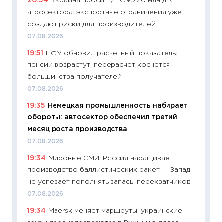
20:34
Украина просит у ЕС €220 млн для
поведе
агросектора: экспортные ограничения уже
27.04.2
создают риски для производителей
11:28
По
07.08.2026
измени
19:51
ПФУ обновил расчетный показатель:
в 2026
пенсии возрастут, перерасчет коснется
13.04.20
большинства получателей
11:29
Ск
07.08.2026
пасхал
19:35
Немецкая промышленность набирает
собств
обороты: автосектор обеспечил третий
сравне
месяц роста производства
06.04.2
07.08.2026
11:24
Ск
19:34
Мировые СМИ: Россия наращивает
сдержи
производство баллистических ракет — Запад
Майком
не успевает пополнять запасы перехватчиков
перев
07.08.2026
30.03.2
19:34
Maersk меняет маршруты: украинские
11:26
Зо