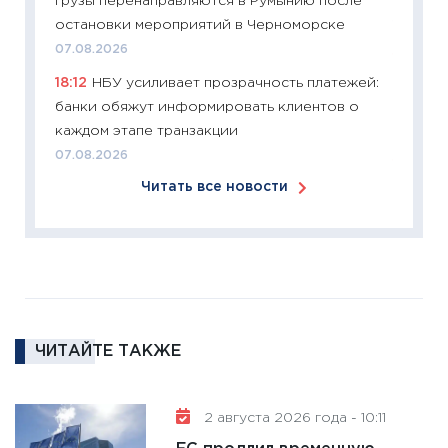
грузы перенаправляются в Румынию после
время 
остановки мероприятий в Черноморске
12.03.20
07.08.2026
11:27
Эк
18:12
НБУ усиливает прозрачность платежей:
что из
банки обяжут информировать клиентов о
перспе
каждом этапе транзакции
24.02.2
07.08.2026
11:26
П
Читать все новости
2025-2
сбереж
Institu
18.02.20
11:27
За
кто ди
кандид
ЧИТАЙТЕ ТАКЖЕ
16.02.20
11:30
Ре
2 августа 2026 года - 10:11
котель