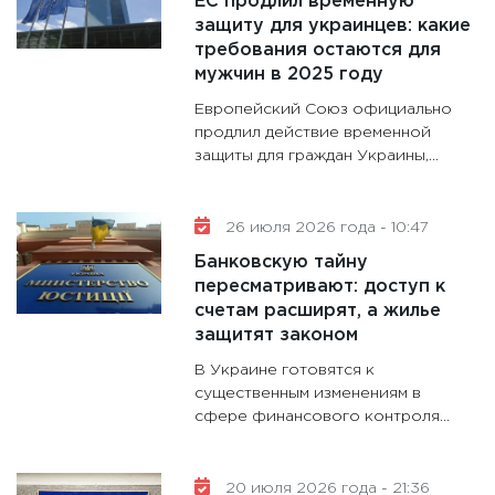
ЕС продлил временную
аудита
защиту для украинцев: какие
30.01.20
требования остаются для
11:30
Кр
мужчин в 2025 году
делают
Европейский Союз официально
28.01.20
продлил действие временной
защиты для граждан Украины,...
11:28
Го
гранто
дефиц
26 июля 2026 года - 10:47
13.01.20
Банковскую тайну
11:30
Ст
пересматривают: доступ к
будуще
счетам расширят, а жилье
31.12.20
защитят законом
В Украине готовятся к
существенным изменениям в
сфере финансового контроля...
20 июля 2026 года - 21:36