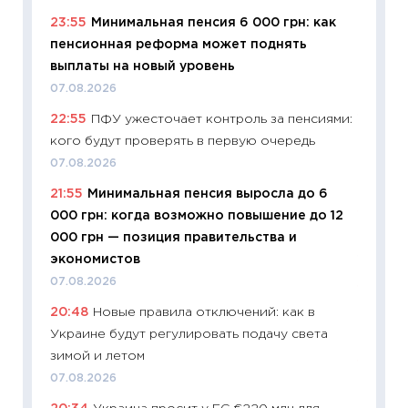
11:27
Вс
23:55
Минимальная пенсия 6 000 грн: как
Украин
пенсионная реформа может поднять
универ
выплаты на новый уровень
абитур
07.08.2026
23.06.2
22:55
ПФУ ужесточает контроль за пенсиями:
11:29
До
кого будут проверять в первую очередь
что на
деклар
07.08.2026
19.06.20
21:55
Минимальная пенсия выросла до 6
000 грн: когда возможно повышение до 12
11:22
Ка
000 грн — позиция правительства и
ваканс
экономистов
11.06.20
07.08.2026
11:27
До
20:48
Новые правила отключений: как в
промыш
Украине будут регулировать подачу света
30.04.2
зимой и летом
11:32
Бо
07.08.2026
уверен