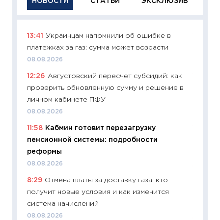
НОВОСТИ
СТАТЬИ
ЭКСКЛЮЗИВ
13:41
Украинцам напомнили об ошибке в
11:29
Ка
платежках за газ: сумма может возрасти
успешн
08.08.2026
21.07.20
12:26
Августовский пересчет субсидий: как
11:26
Ка
проверить обновленную сумму и решение в
риски 
личном кабинете ПФУ
облига
08.08.2026
08.07.2
11:58
Кабмин готовит перезагрузку
11:20
Це
пенсионной системы: подробности
будуще
реформы
01.07.2
08.08.2026
11:24
Пр
8:29
Отмена платы за доставку газа: кто
образо
получит новые условия и как изменится
платит
система начислений
29.06.2
08.08.2026