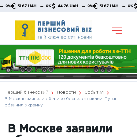
Skip
→
→
→
51.67 UAH
44.76 UAH
51.67 UAH
44.
0%
0%
0%
to
content
Перший бізнесовий
Новости
События
В Москве заявили об атаке беспилотниками. Путин
обвинил Украину
В Москве заявили