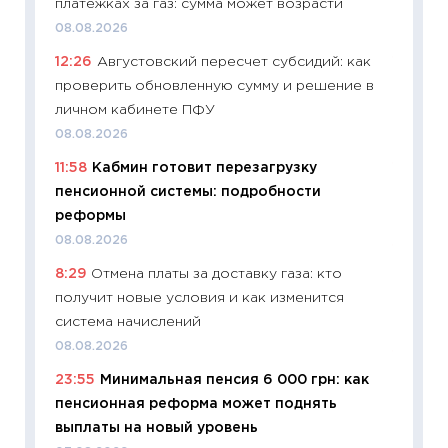
платежках за газ: сумма может возрасти
успешн
08.08.2026
21.07.20
12:26
Августовский пересчет субсидий: как
11:26
Ка
проверить обновленную сумму и решение в
риски 
личном кабинете ПФУ
облига
08.08.2026
08.07.2
11:58
Кабмин готовит перезагрузку
11:20
Це
пенсионной системы: подробности
будуще
реформы
01.07.2
08.08.2026
11:24
Пр
8:29
Отмена платы за доставку газа: кто
образо
получит новые условия и как изменится
платит
система начислений
29.06.2
08.08.2026
11:27
Вс
23:55
Минимальная пенсия 6 000 грн: как
Украин
пенсионная реформа может поднять
универ
выплаты на новый уровень
абитур