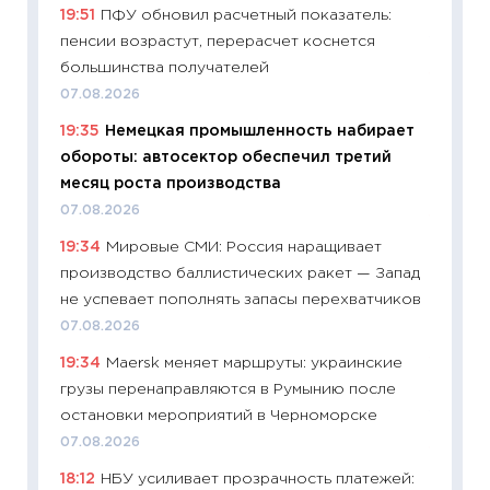
19:51
ПФУ обновил расчетный показатель:
в 2026
пенсии возрастут, перерасчет коснется
13.04.20
большинства получателей
11:29
Ск
07.08.2026
пасхал
19:35
Немецкая промышленность набирает
собств
обороты: автосектор обеспечил третий
сравне
месяц роста производства
06.04.2
07.08.2026
11:24
Ск
19:34
Мировые СМИ: Россия наращивает
сдержи
производство баллистических ракет — Запад
Майком
не успевает пополнять запасы перехватчиков
перев
07.08.2026
30.03.2
19:34
Maersk меняет маршруты: украинские
11:26
Зо
грузы перенаправляются в Румынию после
время 
остановки мероприятий в Черноморске
12.03.20
07.08.2026
11:27
Эк
18:12
НБУ усиливает прозрачность платежей:
что из