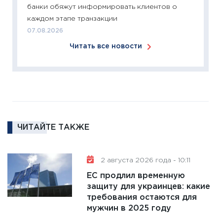
банки обяжут информировать клиентов о
перспе
каждом этапе транзакции
24.02.2
07.08.2026
11:26
П
Читать все новости
2025-2
сбереж
Institu
18.02.20
11:27
За
кто ди
кандид
ЧИТАЙТЕ ТАКЖЕ
16.02.20
11:30
Ре
2 августа 2026 года - 10:11
котель
ЕС продлил временную
аудита
защиту для украинцев: какие
30.01.20
требования остаются для
11:30
Кр
мужчин в 2025 году
делают