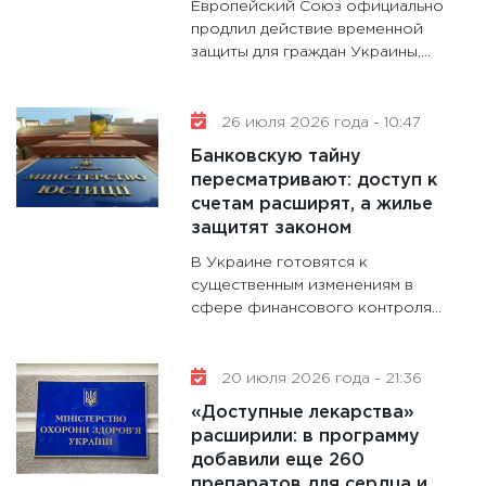
Европейский Союз официально
28.01.20
продлил действие временной
защиты для граждан Украины,...
11:28
Го
гранто
дефиц
26 июля 2026 года - 10:47
13.01.20
Банковскую тайну
11:30
Ст
пересматривают: доступ к
будуще
счетам расширят, а жилье
31.12.20
защитят законом
В Украине готовятся к
существенным изменениям в
сфере финансового контроля...
20 июля 2026 года - 21:36
«Доступные лекарства»
расширили: в программу
добавили еще 260
препаратов для сердца и