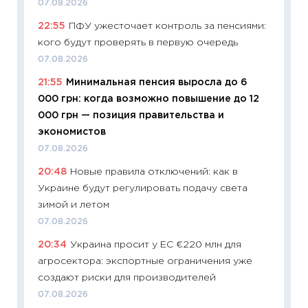
07.08.2026
23.06.2
22:55
ПФУ ужесточает контроль за пенсиями:
11:29
До
кого будут проверять в первую очередь
что на
деклар
07.08.2026
19.06.20
21:55
Минимальная пенсия выросла до 6
000 грн: когда возможно повышение до 12
11:22
Ка
000 грн — позиция правительства и
ваканс
экономистов
11.06.20
07.08.2026
11:27
До
20:48
Новые правила отключений: как в
промыш
Украине будут регулировать подачу света
30.04.2
зимой и летом
11:32
Бо
07.08.2026
уверен
20:34
Украина просит у ЕС €220 млн для
поведе
агросектора: экспортные ограничения уже
27.04.2
создают риски для производителей
11:28
По
07.08.2026
измени