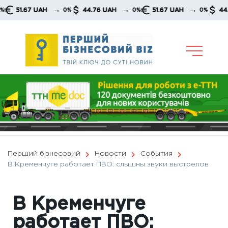
Skip
→
→
→
1.67 UAH
44.76 UAH
51.67 UAH
44.76 U
0%
0%
0%
to
content
Перший бізнесовий
Новости
События
В Кременчуге работает ПВО: слышны звуки выстрелов
В Кременчуге
работает ПВО: