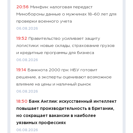
уверен
20:56
Минфин: налоговая передаст
поведе
Минобороны данные о мужчинах 18–60 лет для
27.04.2
проверки военного учета
11:28
По
06.08.2026
измени
19:52
Правительство усиливает защиту
в 2026
логистики: новые склады, страхование грузов
13.04.20
и кредитные программы для бизнеса
11:29
Ск
06.08.2026
пасхал
19:14
Банкнота 2000 грн: НБУ готовит
собств
решение, а эксперты оценивают возможное
сравне
влияние на цены и наличный рынок
06.04.2
06.08.2026
11:24
Ск
18:50
Банк Англии: искусственный интеллект
сдержи
повышает производительность в Британии,
Майком
но сокращает вакансии в наиболее
перев
уязвимых профессиях
30.03.2
06.08.2026