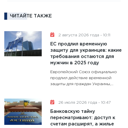
котель
аудита
ЧИТАЙТЕ ТАКЖЕ
30.01.20
11:30
Кр
делают
2 августа 2026 года - 10:11
28.01.20
ЕС продлил временную
11:28
Го
защиту для украинцев: какие
требования остаются для
гранто
мужчин в 2025 году
дефиц
13.01.20
Европейский Союз официально
продлил действие временной
11:30
Ст
защиты для граждан Украины,...
будуще
31.12.20
26 июля 2026 года - 10:47
Банковскую тайну
пересматривают: доступ к
счетам расширят, а жилье