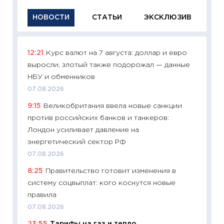
НОВОСТИ
СТАТЬИ
ЭКСКЛЮЗИВ
12:21
Курс валют на 7 августа: доллар и евро
11:29
Ка
выросли, злотый также подорожал — данные
успешн
НБУ и обменников
21.07.20
07.08.2026
11:26
Ка
9:15
Великобритания ввела новые санкции
риски 
против российских банков и танкеров:
облига
Лондон усиливает давление на
08.07.2
энергетический сектор РФ
11:20
Це
07.08.2026
будуще
8:25
Правительство готовит изменения в
01.07.2
систему соцвыплат: кого коснутся новые
11:24
Пр
правила
образо
07.08.2026
платит