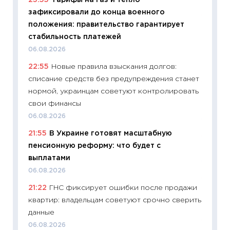
23:55
Тарифы на газ и тепло
29.06.2
зафиксировали до конца военного
11:27
Вс
положения: правительство гарантирует
Украин
стабильность платежей
универ
06.08.2026
абитур
22:55
Новые правила взыскания долгов:
23.06.2
списание средств без предупреждения станет
11:29
До
нормой, украинцам советуют контролировать
что на
свои финансы
деклар
06.08.2026
19.06.20
21:55
В Украине готовят масштабную
11:22
Ка
пенсионную реформу: что будет с
ваканс
выплатами
11.06.20
06.08.2026
11:27
До
21:22
ГНС фиксирует ошибки после продажи
промыш
квартир: владельцам советуют срочно сверить
30.04.2
данные
11:32
Бо
06.08.2026