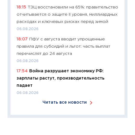
11:26
Зо
18:15
ТЭЦ восстановили на 65%: правительство
время 
отчитывается о защите II уровня, миллиардных
12.03.20
расходах и ключевых рисках перед зимой
11:27
Эк
06.08.2026
что из
18:07
ПФУ с августа вводит упрощенные
перспе
правила для субсидий и льгот: часть выплат
24.02.2
перечислят до 24 августа
11:26
П
06.08.2026
2025-2
17:54
Война разрушает экономику РФ:
сбереж
зарплаты растут, производительность
Institu
падает
18.02.20
06.08.2026
11:27
За
Читать все новости
кто ди
кандид
16.02.20
11:30
Ре