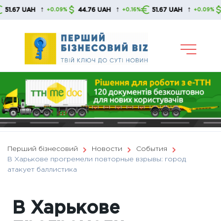
Skip
↑
↑
↑
7 UAH
44.76 UAH
51.67 UAH
44.7
+0.09%
+0.16%
+0.09%
to
content
Перший бізнесовий
Новости
События
В Харькове прогремели повторные взрывы: город
атакует баллистика
В Харькове