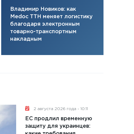
плана, грантова
Владимир Новиков: как
Сергей Ко
управляемый де
Medoc ТТН меняет логистику
платит за 
13.01.2026
благодаря электронным
сервисов т
11:30
Стратегичес
товарно-транспортным
одного»
портфель будущ
накладным
31.12.2025
Читать вс
2 августа 2026 года - 10:11
ЕС продлил временную
защиту для украинцев:
какие требования