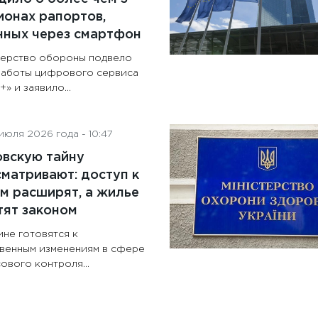
онах рапортов,
нных через смартфон
ерство обороны подвело
работы цифрового сервиса
» и заявило...
июля 2026 года - 10:47
овскую тайну
матривают: доступ к
м расширят, а жилье
тят законом
ине готовятся к
венным изменениям в сфере
ового контроля...