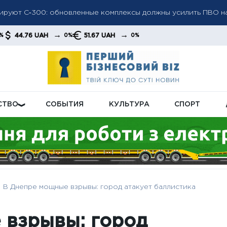
мотрели: кому из пенсионеров не назначат доплату в новом 
→
→
UAH
51.67 UAH
0%
0%
 приостановить: украинцам объяснили причины потери соцвып
СТВО
СОБЫТИЯ
КУЛЬТУРА
СПОРТ
В Днепре мощные взрывы: город атакует баллистика
 взрывы: город