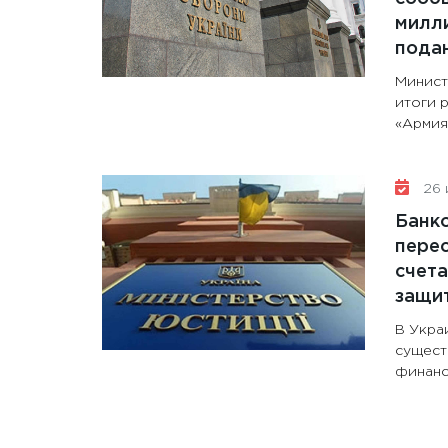
милли
пода
Минист
итоги 
«Армия+
26 
Банк
перес
счета
защи
В Укра
сущест
финанс