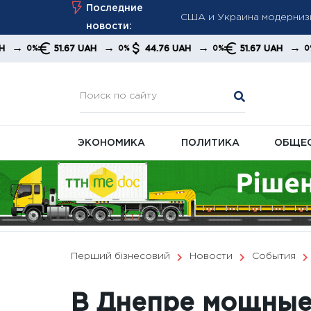
Skip
Последние
недостатка Patriot
to
новости:
Возрастные надбавки пос
content
→
→
→
51.67 UAH
44.76 UAH
51.67 UAH
44.76 
0%
0%
0%
Пенсии и субсидии могут
ЭКОНОМИКА
ПОЛИТИКА
ОБЩЕ
Перший бізнесовий
Новости
События
В Днепре мощные