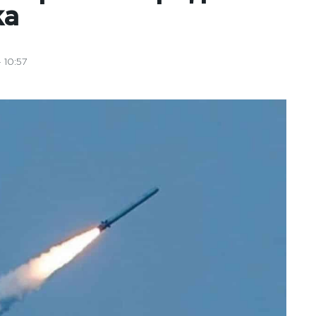
ка
 10:57