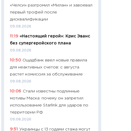
«Челси» разгромил «Милан» и завоевал
29.06.2026
первый трофей после
11:27
Вступительн
дисквалификации
Украине: цена ко
09.08.2026
университетов и
11:19
«Настоящий герой»: Крис Эванс
абитуриентов
без супергеройского плана
23.06.2026
09.08.2026
11:29
Доллар по 51
10:50
Ощадбанк ввел новые правила
тысяч: что на са
для неактивных счетов: с августа
показывает Бюд
растет комиссия за обслуживание
2027–2029
09.08.2026
19.06.2026
10:06
Стали известны подлинные
11:22
Кадровый д
мотивы Маска: почему он запретил
вакансии: мешаю
использование Starlink для ударов по
найму
территории РФ
11.06.2026
09.08.2026
11:27
Дорожает ещ
9:51
Украинцы с 13 годами стажа могут
промышленные ц