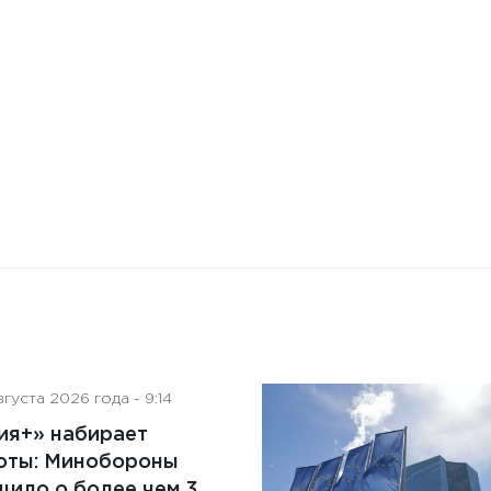
искусственного интеллекта
на деятельность советов
директоров
густа 2026 года - 9:14
ия+» набирает
оты: Минобороны
ило о более чем 3