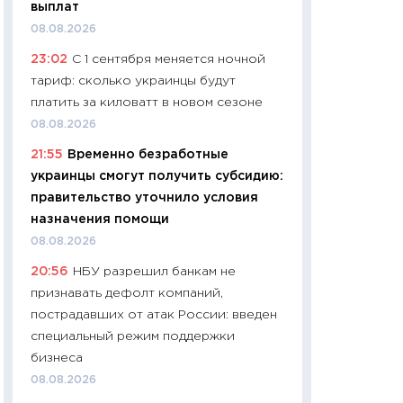
выплат
11:24
Сколько сто
08.08.2026
сдерживание в 20
23:02
С 1 сентября меняется ночной
разговора с Май
тариф: сколько украинцы будут
арифметики пер
платить за киловатт в новом сезоне
30.03.2026
08.08.2026
11:26
Золото по $
21:55
Временно безработные
$80: время покуп
украинцы смогут получить субсидию:
фиксировать при
правительство уточнило условия
12.03.2026
назначения помощи
11:27
Экономика 
08.08.2026
войны: что измен
20:56
НБУ разрешил банкам не
какие перспектив
признавать дефолт компаний,
стабильности
пострадавших от атак России: введен
24.02.2026
специальный режим поддержки
11:26
Потреблени
бизнеса
украинцев 2025-2
08.08.2026
расходов, сбере