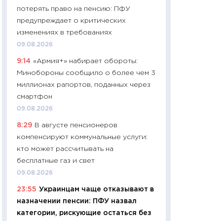
потерять право на пенсию: ПФУ
чеки
предупреждает о критических
30.04.2026
изменениях в требованиях
11:32
Больше сбе
09.08.2026
уверенности: как
9:14
«Армия+» набирает обороты:
финансовое пове
Минобороны сообщило о более чем 3
27.04.2026
миллионах рапортов, поданных через
11:28
Почему еда 
смартфон
бюджет: как изм
09.08.2026
продуктовая кор
8:29
В августе пенсионеров
2026 году
компенсируют коммунальные услуги:
13.04.2026
кто может рассчитывать на
11:29
Сколько дей
бесплатные газ и свет
пасхальная корзи
09.08.2026
собственный рас
23:55
Украинцам чаще отказывают в
набора по сравн
назначении пенсии: ПФУ назвал
официальной оц
категории, рискующие остаться без
06.04.2026