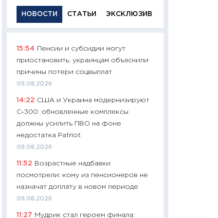
НОВОСТИ
СТАТЬИ
ЭКСКЛЮЗИВ
15:54
Пенсии и субсидии могут
11:29
Качественн
приостановить: украинцам объяснили
основа успешног
причины потери соцвыплат
21.07.2026
09.08.2026
11:26
Как заработ
14:22
США и Украина модернизируют
доходность, риск
С‑300: обновленные комплексы
покупки государ
должны усилить ПВО на фоне
08.07.2026
недостатка Patriot
11:20
Цена здоров
09.08.2026
медицина будуще
11:52
Возрастные надбавки
расходы людей
посмотрели: кому из пенсионеров не
01.07.2026
назначат доплату в новом периоде
11:24
Профессии б
09.08.2026
двигается образо
11:27
Мудрик стал героем финала:
навыки будут пл