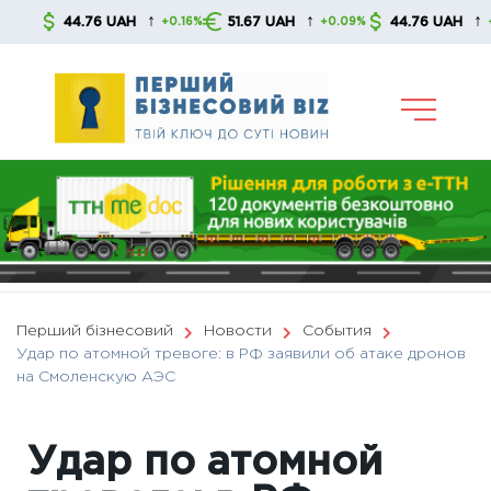
Skip
↑
↑
↑
44.76 UAH
51.67 UAH
44.76 UAH
+0.16%
+0.09%
+0.16%
to
content
Перший бізнесовий
Новости
События
Удар по атомной тревоге: в РФ заявили об атаке дронов
на Смоленскую АЭС
Удар по атомной