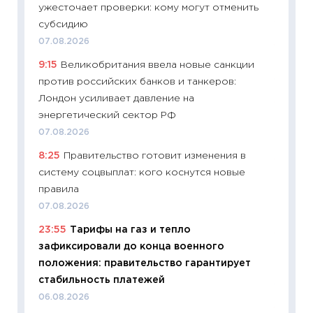
ужесточает проверки: кому могут отменить
деклар
субсидию
19.06.20
07.08.2026
11:22
Ка
9:15
Великобритания ввела новые санкции
ваканс
против российских банков и танкеров:
11.06.20
Лондон усиливает давление на
11:27
До
энергетический сектор РФ
промыш
07.08.2026
30.04.2
8:25
Правительство готовит изменения в
11:32
Бо
систему соцвыплат: кого коснутся новые
уверен
правила
поведе
07.08.2026
27.04.2
23:55
Тарифы на газ и тепло
11:28
По
зафиксировали до конца военного
измени
положения: правительство гарантирует
в 2026
стабильность платежей
13.04.20
06.08.2026
11:29
Ск