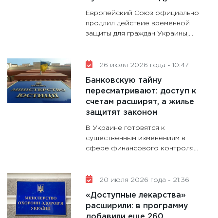
дефиц
Европейский Союз официально
13.01.20
продлил действие временной
защиты для граждан Украины,...
11:30
Ст
будуще
31.12.20
26 июля 2026 года - 10:47
Банковскую тайну
пересматривают: доступ к
счетам расширят, а жилье
защитят законом
В Украине готовятся к
существенным изменениям в
сфере финансового контроля...
20 июля 2026 года - 21:36
«Доступные лекарства»
расширили: в программу
добавили еще 260