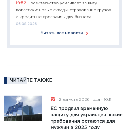
19:52
Правительство усиливает защиту
2025-2
логистики: новые склады, страхование грузов
сбереж
и кредитные программы для бизнеса
Institu
06.08.2026
18.02.20
Читать все новости
11:27
За
кто ди
кандид
16.02.20
11:30
Ре
котель
ЧИТАЙТЕ ТАКЖЕ
аудита
30.01.20
11:30
Кр
2 августа 2026 года - 10:11
делают
ЕС продлил временную
28.01.20
защиту для украинцев: какие
требования остаются для
11:28
Го
мужчин в 2025 году
гранто