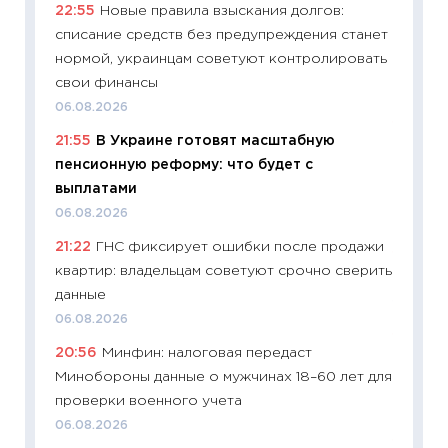
22:55
Новые правила взыскания долгов:
пасхал
списание средств без предупреждения станет
собств
нормой, украинцам советуют контролировать
сравне
свои финансы
06.04.2
06.08.2026
11:24
Ск
21:55
В Украине готовят масштабную
сдержи
пенсионную реформу: что будет с
Майком
выплатами
перев
06.08.2026
30.03.2
21:22
ГНС фиксирует ошибки после продажи
11:26
Зо
квартир: владельцам советуют срочно сверить
время 
данные
12.03.20
06.08.2026
11:27
Эк
20:56
Минфин: налоговая передаст
что из
Минобороны данные о мужчинах 18–60 лет для
перспе
проверки военного учета
24.02.2
06.08.2026
11:26
П