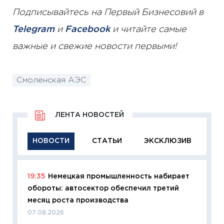
Подписывайтесь на Первый Бизнесовий в
Telegram
и
Facebook
и читайте самые
важные и свежие новости первыми!
Смоленская АЭС
ЛЕНТА НОВОСТЕЙ
НОВОСТИ
СТАТЬИ
ЭКСКЛЮЗИВ
19:35
Немецкая промышленность набирает
11:29
Ка
обороты: автосектор обеспечил третий
успешн
месяц роста производства
21.07.20
07.08.2026
11:26
Ка