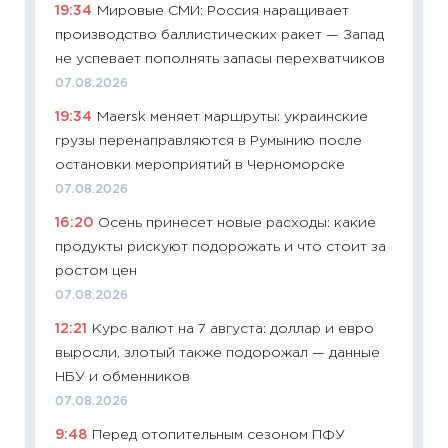
19:34
Мировые СМИ: Россия наращивает
риски 
производство баллистических ракет — Запад
облига
не успевает пополнять запасы перехватчиков
08.07.2
07.08.2026
11:20
Це
19:34
Maersk меняет маршруты: украинские
будуще
грузы перенаправляются в Румынию после
01.07.2
остановки мероприятий в Черноморске
11:24
Пр
07.08.2026
образо
16:20
Осень принесет новые расходы: какие
платит
продукты рискуют подорожать и что стоит за
29.06.2
ростом цен
11:27
Вс
07.08.2026
Украин
12:21
Курс валют на 7 августа: доллар и евро
универ
выросли, злотый также подорожал — данные
абитур
НБУ и обменников
23.06.2
07.08.2026
11:29
До
9:48
Перед отопительным сезоном ПФУ
что на