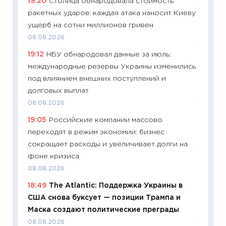
19:20
Столица обнародовала стоимость
11:27
До
ракетных ударов: каждая атака наносит Киеву
промыш
ущерб на сотни миллионов гривен
30.04.2
08.08.2026
11:32
Бо
19:12
НБУ обнародовал данные за июль:
уверен
международные резервы Украины изменились
поведе
под влиянием внешних поступлений и
27.04.2
долговых выплат
11:28
По
08.08.2026
измени
19:05
Российские компании массово
в 2026
переходят в режим экономии: бизнес
13.04.20
сокращает расходы и увеличивает долги на
11:29
Ск
фоне кризиса
пасхал
08.08.2026
собств
18:49
The Atlantic: Поддержка Украины в
сравне
США снова буксует — позиции Трампа и
06.04.2
Маска создают политические преграды
11:24
Ск
08.08.2026