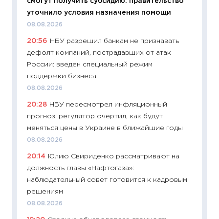
смогут получить субсидию: правительство
01.07.2
уточнило условия назначения помощи
11:24
Пр
08.08.2026
образо
20:56
НБУ разрешил банкам не признавать
платит
дефолт компаний, пострадавших от атак
29.06.2
России: введен специальный режим
11:27
Вс
поддержки бизнеса
Украин
08.08.2026
универ
20:28
НБУ пересмотрел инфляционный
абитур
прогноз: регулятор очертил, как будут
23.06.2
меняться цены в Украине в ближайшие годы
11:29
До
08.08.2026
что на
20:14
Юлию Свириденко рассматривают на
деклар
должность главы «Нафтогаза»:
19.06.20
наблюдательный совет готовится к кадровым
11:22
Ка
решениям
ваканс
08.08.2026
11.06.20