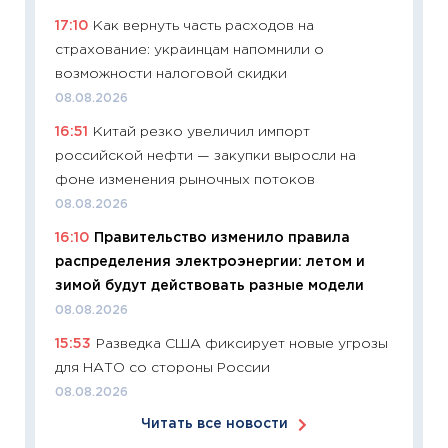
сдержи
17:10
Как вернуть часть расходов на
Майком
страхование: украинцам напомнили о
перев
возможности налоговой скидки
30.03.2
08.08.2026
11:26
Зо
16:51
Китай резко увеличил импорт
время 
российской нефти — закупки выросли на
12.03.20
фоне изменения рыночных потоков
11:27
Эк
08.08.2026
что из
16:10
Правительство изменило правила
перспе
распределения электроэнергии: летом и
24.02.2
зимой будут действовать разные модели
11:26
П
08.08.2026
2025-2
15:53
Разведка США фиксирует новые угрозы
сбереж
для НАТО со стороны России
Institu
08.08.2026
18.02.20
Читать все новости
11:27
За