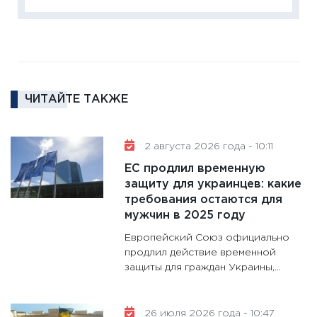
кто ди
кандид
16.02.20
11:30
Ре
котель
ЧИТАЙТЕ ТАКЖЕ
аудита
30.01.20
11:30
Кр
2 августа 2026 года - 10:11
делают
ЕС продлил временную
28.01.20
защиту для украинцев: какие
требования остаются для
11:28
Го
мужчин в 2025 году
гранто
дефиц
Европейский Союз официально
13.01.20
продлил действие временной
защиты для граждан Украины,...
11:30
Ст
будуще
31.12.20
26 июля 2026 года - 10:47