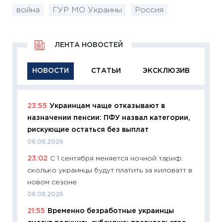
война
ГУР МО Украины
Россия
ЛЕНТА НОВОСТЕЙ
НОВОСТИ
СТАТЬИ
ЭКСКЛЮЗИВ
23:55
Украинцам чаще отказывают в
11:29
Ка
назначении пенсии: ПФУ назвал категории,
успешн
рискующие остаться без выплат
21.07.20
08.08.2026
11:26
Ка
23:02
С 1 сентября меняется ночной тариф:
риски 
сколько украинцы будут платить за киловатт в
облига
новом сезоне
08.07.2
08.08.2026
11:20
Це
21:55
Временно безработные украинцы
будуще