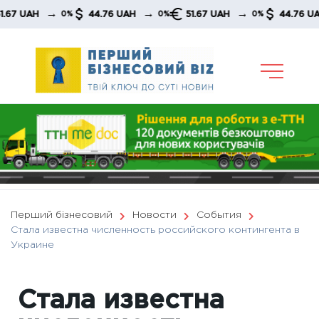
Skip
→
→
→
→
AH
44.76 UAH
51.67 UAH
44.76 UAH
0%
0%
0%
to
content
Перший бізнесовий
Новости
События
Стала известна численность российского контингента в
Украине
Стала известна