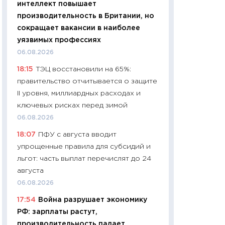
интеллект повышает
11:24
Сколько сто
производительность в Британии, но
сдерживание в 20
сокращает вакансии в наиболее
разговора с Май
уязвимых профессиях
арифметики пер
06.08.2026
30.03.2026
18:15
ТЭЦ восстановили на 65%:
11:26
Золото по $
правительство отчитывается о защите
$80: время покуп
II уровня, миллиардных расходах и
фиксировать при
ключевых рисках перед зимой
12.03.2026
06.08.2026
11:27
Экономика 
18:07
ПФУ с августа вводит
войны: что измен
упрощенные правила для субсидий и
какие перспектив
льгот: часть выплат перечислят до 24
стабильности
августа
24.02.2026
06.08.2026
11:26
Потреблени
17:54
Война разрушает экономику
украинцев 2025-2
РФ: зарплаты растут,
расходов, сбере
производительность падает