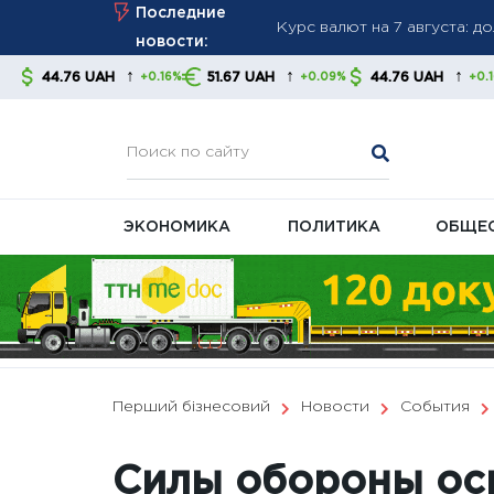
Skip
Последние
Великобритания ввела нов
to
новости:
давление на энергетическ
content
↑
↑
↑
51.67 UAH
44.76 UAH
51.67 UAH
+0.16%
+0.09%
+0.16%
+
Правительство готовит изм
ЭКОНОМИКА
ПОЛИТИКА
ОБЩЕ
Перший бізнесовий
Новости
События
Силы обороны ос