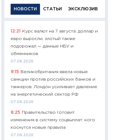
НОВОСТИ
СТАТЬИ
ЭКСКЛЮЗИВ
12:21
Курс валют на 7 августа: доллар и
11:29
Качественн
евро выросли, злотый также
основа успешног
подорожал — данные НБУ и
21.07.2026
обменников
11:26
Как заработ
07.08.2026
доходность, риск
9:15
Великобритания ввела новые
покупки государ
санкции против российских банков и
08.07.2026
танкеров: Лондон усиливает давление
11:20
Цена здоров
на энергетический сектор РФ
медицина будуще
07.08.2026
расходы людей
8:25
Правительство готовит
01.07.2026
изменения в систему соцвыплат: кого
11:24
Профессии б
коснутся новые правила
двигается образо
07.08.2026
навыки будут пл