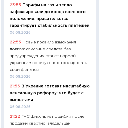
23:55
Тарифы на газ и тепло
29.06.2026
зафиксировали до конца военного
11:27
Вступительн
положения: правительство
Украине: цена ко
гарантирует стабильность платежей
университетов и
06.08.2026
абитуриентов
22:55
Новые правила взыскания
23.06.2026
долгов: списание средств без
11:29
Доллар по 51
предупреждения станет нормой,
тысяч: что на са
украинцам советуют контролировать
показывает Бюд
свои финансы
2027–2029
06.08.2026
19.06.2026
21:55
В Украине готовят масштабную
11:22
Кадровый д
пенсионную реформу: что будет с
вакансии: мешаю
выплатами
найму
06.08.2026
11.06.2026
21:22
ГНС фиксирует ошибки после
11:27
Дорожает ещ
продажи квартир: владельцам
промышленные ц