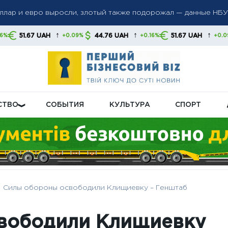
ые санкции против российских банков и танкеров: Лондон ус
ий сектор РФ
↑
↑
↑
44.76 UAH
51.67 UAH
44.76 UAH
0.09%
+0.16%
+0.09%
+
енения в систему соцвыплат: кого коснутся новые правила
СТВО
СОБЫТИЯ
КУЛЬТУРА
СПОРТ
Силы обороны освободили Клищиевку – Генштаб
вободили Клищиевку