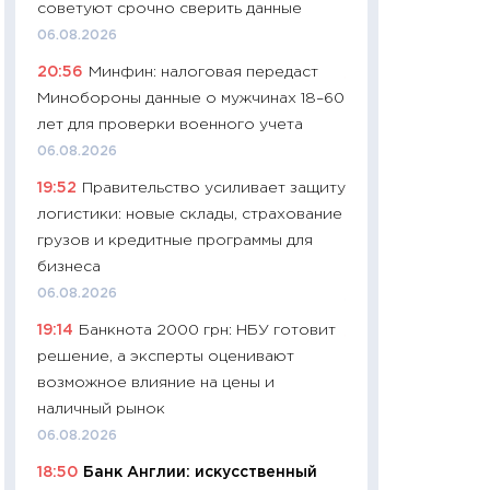
советуют срочно сверить данные
чеки
06.08.2026
30.04.2026
20:56
Минфин: налоговая передаст
11:32
Больше сбе
Минобороны данные о мужчинах 18–60
уверенности: как
лет для проверки военного учета
финансовое пове
06.08.2026
27.04.2026
19:52
Правительство усиливает защиту
11:28
Почему еда 
логистики: новые склады, страхование
бюджет: как изм
грузов и кредитные программы для
продуктовая кор
бизнеса
2026 году
06.08.2026
13.04.2026
19:14
Банкнота 2000 грн: НБУ готовит
11:29
Сколько дей
решение, а эксперты оценивают
пасхальная корзи
возможное влияние на цены и
собственный рас
наличный рынок
набора по сравн
06.08.2026
официальной оц
18:50
Банк Англии: искусственный
06.04.2026