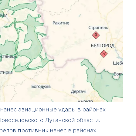
Бизнес-Диалог: Влияние
искусственного интеллекта
на деятельность советов
директоров
нанес авиационные удары в районах
Новоселовского Луганской области.
релов противник нанес в районах