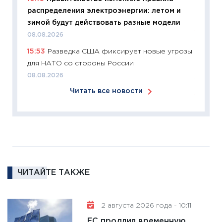
перспе
распределения электроэнергии: летом и
24.02.2
зимой будут действовать разные модели
11:26
П
08.08.2026
2025-2
15:53
Разведка США фиксирует новые угрозы
сбереж
для НАТО со стороны России
Institu
08.08.2026
18.02.20
Читать все новости
11:27
За
кто ди
кандид
16.02.20
11:30
Ре
котель
ЧИТАЙТЕ ТАКЖЕ
аудита
30.01.20
11:30
Кр
2 августа 2026 года - 10:11
делают
ЕС продлил временную