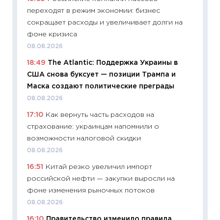
в 2026
переходят в режим экономии: бизнес
13.04.20
сокращает расходы и увеличивает долги на
11:29
Ск
фоне кризиса
пасхал
08.08.2026
собств
18:49
The Atlantic: Поддержка Украины в
сравне
США снова буксует — позиции Трампа и
06.04.2
Маска создают политические преграды
11:24
Ск
08.08.2026
сдержи
17:10
Как вернуть часть расходов на
Майком
страхование: украинцам напомнили о
перев
возможности налоговой скидки
30.03.2
08.08.2026
11:26
Зо
16:51
Китай резко увеличил импорт
время 
российской нефти — закупки выросли на
12.03.20
фоне изменения рыночных потоков
11:27
Эк
08.08.2026
что из
16:10
Правительство изменило правила