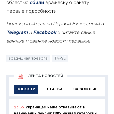
областью
сбили
вражескую ракету:
первые подробности.
Подписывайтесь на Первый Бизнесовий в
Telegram
и
Facebook
и читайте самые
важные и свежие новости первыми!
воздушная тревога
Ту-95
ЛЕНТА НОВОСТЕЙ
НОВОСТИ
СТАТЬИ
ЭКСКЛЮЗИВ
23:55
Украинцам чаще отказывают в
11:29
Ка
назначении пенсии: ПФУ назвал категории,
успешн