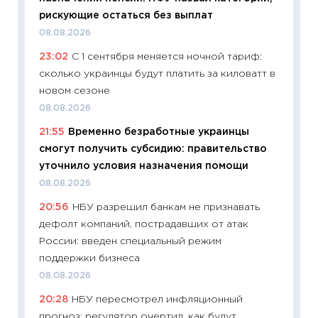
рискующие остаться без выплат
21.07.20
08.08.2026
11:26
Ка
23:02
С 1 сентября меняется ночной тариф:
риски 
сколько украинцы будут платить за киловатт в
облига
новом сезоне
08.07.2
08.08.2026
11:20
Це
21:55
Временно безработные украинцы
будуще
смогут получить субсидию: правительство
01.07.2
уточнило условия назначения помощи
11:24
Пр
08.08.2026
образо
20:56
НБУ разрешил банкам не признавать
платит
дефолт компаний, пострадавших от атак
29.06.2
России: введен специальный режим
11:27
Вс
поддержки бизнеса
Украин
08.08.2026
универ
20:28
НБУ пересмотрел инфляционный
абитур
прогноз: регулятор очертил, как будут
23.06.2