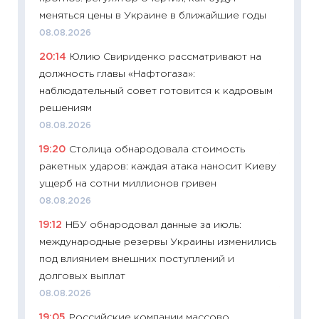
меняться цены в Украине в ближайшие годы
11:29
До
08.08.2026
что на
20:14
Юлию Свириденко рассматривают на
деклар
должность главы «Нафтогаза»:
19.06.20
наблюдательный совет готовится к кадровым
11:22
Ка
решениям
ваканс
08.08.2026
11.06.20
19:20
Столица обнародовала стоимость
11:27
До
ракетных ударов: каждая атака наносит Киеву
промыш
ущерб на сотни миллионов гривен
30.04.2
08.08.2026
11:32
Бо
19:12
НБУ обнародовал данные за июль:
уверен
международные резервы Украины изменились
поведе
под влиянием внешних поступлений и
27.04.2
долговых выплат
11:28
По
08.08.2026
измени
19:05
Российские компании массово