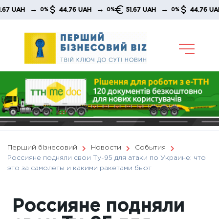
Skip
→
→
→
→
AH
44.76 UAH
51.67 UAH
44.76 UAH
0%
0%
0%
to
content
Перший бізнесовий
Новости
События
Россияне подняли свои Ту-95 для атаки по Украине: что
это за самолеты и какими ракетами бьют
Россияне подняли