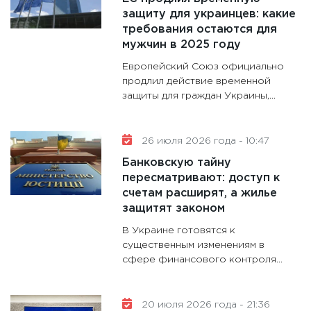
28.01.20
защиту для украинцев: какие
требования остаются для
11:28
Го
мужчин в 2025 году
гранто
дефиц
Европейский Союз официально
13.01.20
продлил действие временной
защиты для граждан Украины,...
11:30
Ст
будуще
31.12.20
26 июля 2026 года - 10:47
Банковскую тайну
пересматривают: доступ к
счетам расширят, а жилье
защитят законом
В Украине готовятся к
существенным изменениям в
сфере финансового контроля...
20 июля 2026 года - 21:36