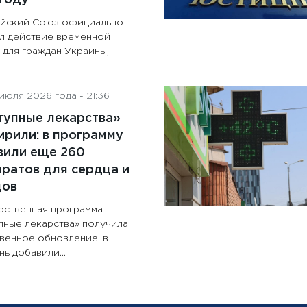
йский Союз официально
л действие временной
для граждан Украины,...
июля 2026 года - 21:36
тупные лекарства»
рили: в программу
вили еще 260
ратов для сердца и
дов
рственная программа
пные лекарства» получила
венное обновление: в
ь добавили...