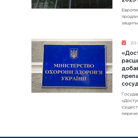
Европе
продли
защиты 
20 
«Дос
расши
доба
препа
сосу
Госуда
«Досту
сущест
перечен