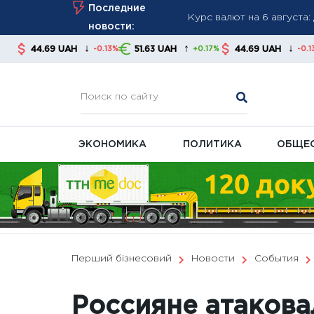
Skip
Последние
банки
to
новости:
В августе часть пенсион
content
↓
↑
↓
AH
51.63 UAH
44.69 UAH
51.63 UAH
-0.13%
+0.17%
-0.13%
платными
FT: Трамп отказал Украи
США
ЭКОНОМИКА
ПОЛИТИКА
ОБЩЕ
Перший бізнесовий
Новости
События
Россияне атакова