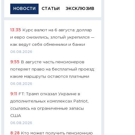
НОВОСТИ
СТАТЬИ
ЭКСКЛЮЗИВ
13:35
Курс валют на 6 августа: доллар
11:29
Качественн
и евро снизились, злотый укрепился —
основа успешног
как ведут себя обменники и банки
21.07.2026
06.08.2026
11:26
Как заработ
9:55
В августе часть пенсионеров
доходность, риск
потеряет право на бесплатный проезд:
покупки государ
какие маршруты остаются платными
08.07.2026
06.08.2026
11:20
Цена здоров
9:11
FT: Трамп отказал Украине в
медицина будуще
дополнительных комплексах Patriot,
расходы людей
ссылаясь на ограниченные запасы
01.07.2026
США
11:24
Профессии б
06.08.2026
двигается образо
8:28
Кто может получить пенсионную
навыки будут пл