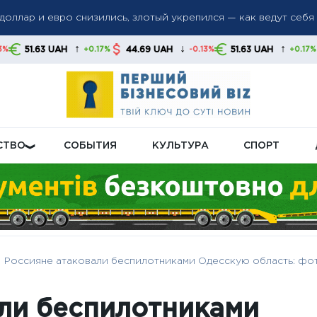
еров потеряет право на бесплатный проезд: какие маршруты 
↑
↓
↑
44.69 UAH
51.63 UAH
44.69 UAH
+0.17%
-0.13%
+0.17%
не в дополнительных комплексах Patriot, ссылаясь на огранич
СТВО
СОБЫТИЯ
КУЛЬТУРА
СПОРТ
Россияне атаковали беспилотниками Одесскую область: фо
ли беспилотниками