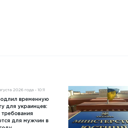
преимущества и ключевые
аспекты
густа 2026 года - 10:11
родлил временную
у для украинцев:
 требования
тся для мужчин в
году