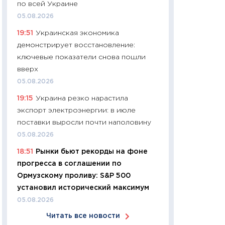
по всей Украине
11:24
Сколько сто
05.08.2026
сдерживание в 20
19:51
Украинская экономика
разговора с Май
демонстрирует восстановление:
арифметики пер
ключевые показатели снова пошли
30.03.2026
вверх
11:26
Золото по $
05.08.2026
$80: время покуп
19:15
Украина резко нарастила
фиксировать при
экспорт электроэнергии: в июле
12.03.2026
поставки выросли почти наполовину
11:27
Экономика 
05.08.2026
войны: что измен
18:51
Рынки бьют рекорды на фоне
какие перспектив
прогресса в соглашении по
стабильности
Ормузскому проливу: S&P 500
24.02.2026
установил исторический максимум
11:26
Потреблени
05.08.2026
украинцев 2025-2
Читать все новости
расходов, сбере