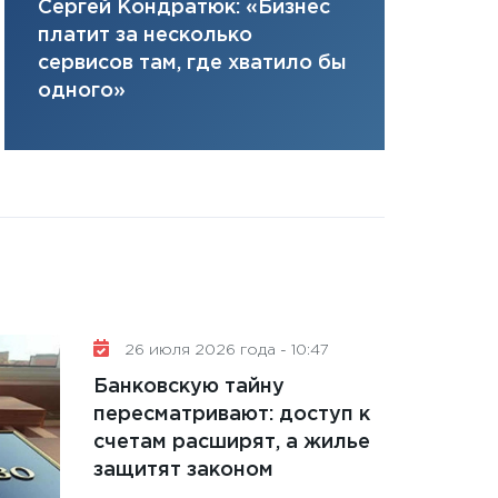
Елена Нус
Сергей Кондратюк: «Бизнес
плана, грантова
инвестиция
платит за несколько
управляемый де
решениях
сервисов там, где хватило бы
13.01.2026
одного»
11:30
Стратегичес
портфель будущ
31.12.2025
Читать вс
26 июля 2026 года - 10:47
Банковскую тайну
пересматривают: доступ к
счетам расширят, а жилье
защитят законом