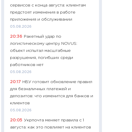
сервисов с конца августа: клиентам
чеки
предстоят изменения в работе
30.04.2026
приложения и обслуживании
11:32
Больше сбе
05.08.2026
уверенности: как
20:36
Ракетный удар по
финансовое пове
логистическому центру NOVUS:
27.04.2026
объект испытал масштабные
11:28
Почему еда 
разрушения, погибших среди
бюджет: как изм
работников нет
продуктовая кор
05.08.2026
2026 году
20:17
НБУ готовит обновление правил
13.04.2026
для безналичных платежей и
11:29
Сколько дей
депозитов: что изменится для банков и
пасхальная корзи
клиентов
собственный рас
05.08.2026
набора по сравн
20:05
Укрпочта меняет правила с 1
официальной оц
августа: как это повлияет на клиентов
06.04.2026