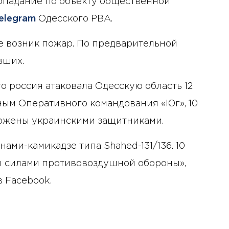
попадание по объекту общественной
elegram
Одесского РВА.
зе возник пожар. По предварительной
вших.
о россия атаковала Одесскую область 12
нным Оперативного командования «Юг», 10
ожены украинскими защитниками.
ами-камикадзе типа Shahed-131/136. 10
 силами противовоздушной обороны»,
в Facebook.