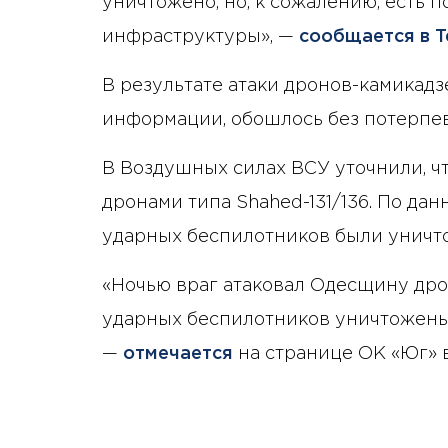
уничтожено, но, к сожалению, есть 
инфраструктуры», —
сообщается в T
В результате атаки дронов-камикад
информации, обошлось без потерпе
В Воздушных силах ВСУ уточнили, чт
дронами типа Shahed-131/136. По да
ударных беспилотников были уничт
«Ночью враг атаковал Одесщину дрон
ударных беспилотников уничтожены
—
отмечается
на странице ОК «Юг» 