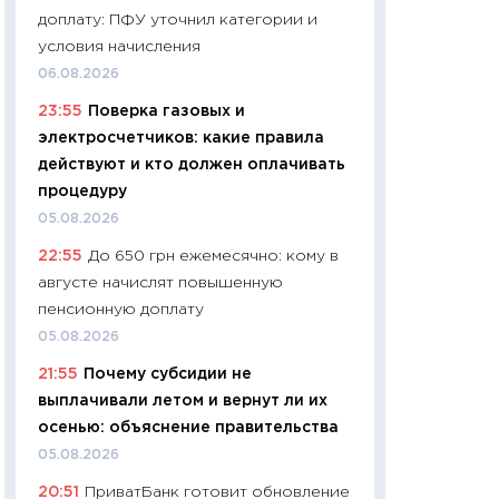
доплату: ПФУ уточнил категории и
29.06.2026
условия начисления
11:27
Вступительн
06.08.2026
Украине: цена ко
23:55
Поверка газовых и
университетов и
электросчетчиков: какие правила
абитуриентов
действуют и кто должен оплачивать
23.06.2026
процедуру
11:29
Доллар по 51
05.08.2026
тысяч: что на са
22:55
До 650 грн ежемесячно: кому в
показывает Бюд
августе начислят повышенную
2027–2029
пенсионную доплату
19.06.2026
05.08.2026
11:22
Кадровый д
21:55
Почему субсидии не
вакансии: мешаю
выплачивали летом и вернут ли их
найму
осенью: объяснение правительства
11.06.2026
05.08.2026
11:27
Дорожает ещ
20:51
ПриватБанк готовит обновление
промышленные ц