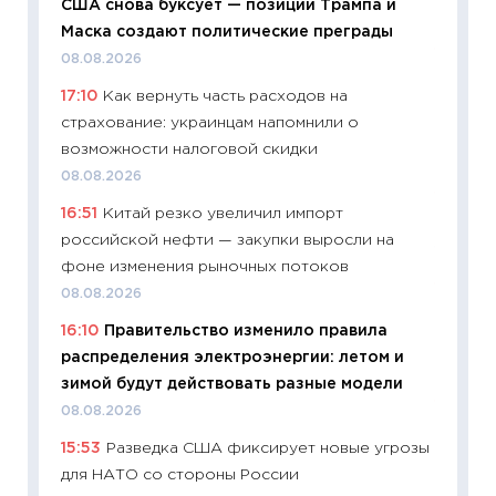
США снова буксует — позиции Трампа и
06.04.2
Маска создают политические преграды
11:24
Ск
08.08.2026
сдержи
17:10
Как вернуть часть расходов на
Майком
страхование: украинцам напомнили о
перев
возможности налоговой скидки
30.03.2
08.08.2026
11:26
Зо
16:51
Китай резко увеличил импорт
время 
российской нефти — закупки выросли на
12.03.20
фоне изменения рыночных потоков
11:27
Эк
08.08.2026
что из
16:10
Правительство изменило правила
перспе
распределения электроэнергии: летом и
24.02.2
зимой будут действовать разные модели
11:26
П
08.08.2026
2025-2
15:53
Разведка США фиксирует новые угрозы
сбереж
для НАТО со стороны России
Institu