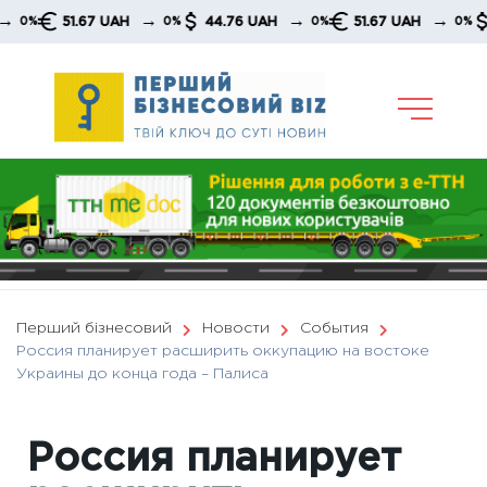
Skip
→
→
→
51.67 UAH
44.76 UAH
51.67 UAH
44.
0%
0%
0%
to
content
Перший бізнесовий
Новости
События
Россия планирует расширить оккупацию на востоке
Украины до конца года – Палиса
Россия планирует