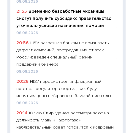
08.08.2026
11:20
Це
21:55
Временно безработные украинцы
будуще
смогут получить субсидию: правительство
01.07.2
уточнило условия назначения помощи
11:24
Пр
08.08.2026
образо
20:56
НБУ разрешил банкам не признавать
платит
дефолт компаний, пострадавших от атак
29.06.2
России: введен специальный режим
11:27
Вс
поддержки бизнеса
Украин
08.08.2026
универ
20:28
НБУ пересмотрел инфляционный
абитур
прогноз: регулятор очертил, как будут
23.06.2
меняться цены в Украине в ближайшие годы
11:29
До
08.08.2026
что на
20:14
Юлию Свириденко рассматривают на
деклар
должность главы «Нафтогаза»:
19.06.20
наблюдательный совет готовится к кадровым
11:22
Ка