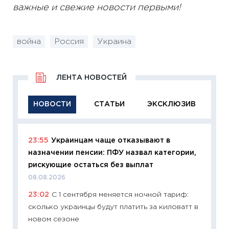
важные и свежие новости первыми!
война
Россия
Украина
ЛЕНТА НОВОСТЕЙ
НОВОСТИ
СТАТЬИ
ЭКСКЛЮЗИВ
23:55
Украинцам чаще отказывают в
11:29
Ка
назначении пенсии: ПФУ назвал категории,
успешн
рискующие остаться без выплат
21.07.20
08.08.2026
11:26
Ка
23:02
С 1 сентября меняется ночной тариф:
риски 
сколько украинцы будут платить за киловатт в
облига
новом сезоне
08.07.2