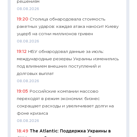
решениям
ваканс
08.08.2026
11.06.20
19:20
Столица обнародовала стоимость
11:27
До
ракетных ударов: каждая атака наносит Киеву
промыш
ущерб на сотни миллионов гривен
30.04.2
08.08.2026
11:32
Бо
19:12
НБУ обнародовал данные за июль:
уверен
международные резервы Украины изменились
поведе
под влиянием внешних поступлений и
27.04.2
долговых выплат
11:28
По
08.08.2026
измени
19:05
Российские компании массово
в 2026
переходят в режим экономии: бизнес
13.04.20
сокращает расходы и увеличивает долги на
11:29
Ск
фоне кризиса
пасхал
08.08.2026
собств
18:49
The Atlantic: Поддержка Украины в
сравне