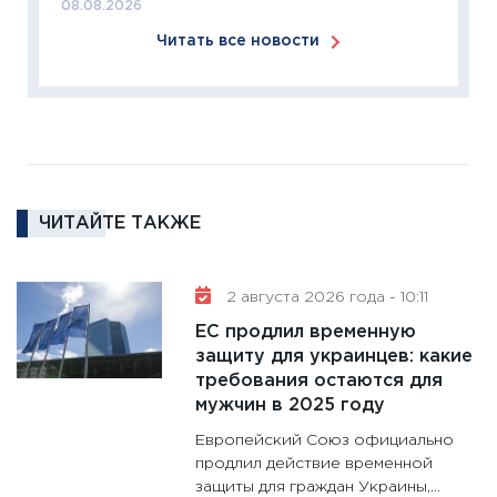
08.08.2026
18.02.20
Читать все новости
11:27
За
кто ди
кандид
16.02.20
11:30
Ре
котель
ЧИТАЙТЕ ТАКЖЕ
аудита
30.01.20
11:30
Кр
2 августа 2026 года - 10:11
делают
ЕС продлил временную
28.01.20
защиту для украинцев: какие
требования остаются для
11:28
Го
мужчин в 2025 году
гранто
дефиц
Европейский Союз официально
13.01.20
продлил действие временной
защиты для граждан Украины,...