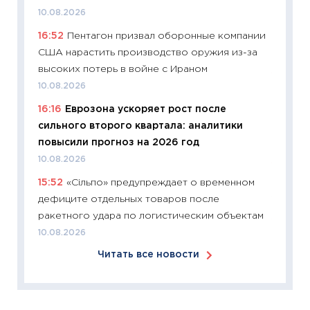
пасхал
10.08.2026
собств
16:52
Пентагон призвал оборонные компании
сравне
США нарастить производство оружия из-за
06.04.2
высоких потерь в войне с Ираном
11:24
Ск
10.08.2026
сдержи
16:16
Еврозона ускоряет рост после
Майком
сильного второго квартала: аналитики
перев
повысили прогноз на 2026 год
30.03.2
10.08.2026
11:26
Зо
15:52
«Сільпо» предупреждает о временном
время 
дефиците отдельных товаров после
12.03.20
ракетного удара по логистическим объектам
11:27
Эк
10.08.2026
что из
Читать все новости
перспе
24.02.2
11:26
П