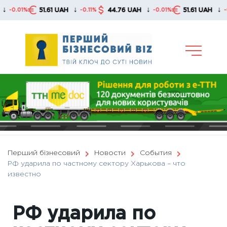
Skip
↓
↓
↓
51.61 UAH
44.76 UAH
51.61 UAH
01%
-0.11%
-0.01%
-0.11%
to
content
Перший бізнесовий
Новости
События
РФ ударила по частному сектору Харькова – что
известно
РФ ударила по