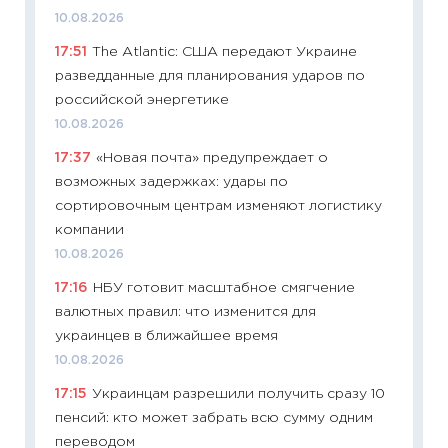
10.08.2026
19.06.20
17:51
The Atlantic: США передают Украине
11:22
Ка
разведданные для планирования ударов по
ваканс
российской энергетике
11.06.20
10.08.2026
11:27
До
17:37
«Новая почта» предупреждает о
промыш
возможных задержках: удары по
30.04.2
сортировочным центрам изменяют логистику
11:32
Бо
компании
уверен
10.08.2026
поведе
17:16
НБУ готовит масштабное смягчение
27.04.2
валютных правил: что изменится для
11:28
По
украинцев в ближайшее время
измени
10.08.2026
в 2026
17:15
Украинцам разрешили получить сразу 10
13.04.20
пенсий: кто может забрать всю сумму одним
11:29
Ск
переводом