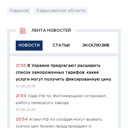
Харьков
Харьковская область
ЛЕНТА НОВОСТЕЙ
НОВОСТИ
СТАТЬИ
ЭКСКЛЮЗИВ
21:55
В Украине предлагают расширить
11:26
Ак
список замороженных тарифов: какие
отключ
услуги могут получить фиксированную цену
Украи
10.08.2026
10.08.2
21:54
Удар РФ по Житомирщине остановил
11:29
Ка
работу немецкого завода
успешн
10.08.2026
21.07.20
20:54
Атаки РФ по складам могут вызвать
11:26
Ка
скачок цен: бизнес предупреждает о
риски 