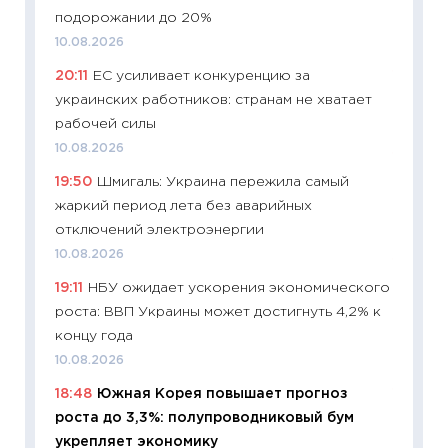
подорожании до 20%
облига
10.08.2026
08.07.2
20:11
ЕС усиливает конкуренцию за
11:20
Це
украинских работников: странам не хватает
будуще
рабочей силы
01.07.2
10.08.2026
11:24
Пр
19:50
Шмигаль: Украина пережила самый
образо
жаркий период лета без аварийных
платит
отключений электроэнергии
29.06.2
10.08.2026
11:27
Вс
19:11
НБУ ожидает ускорения экономического
Украин
роста: ВВП Украины может достигнуть 4,2% к
универ
концу года
абитур
10.08.2026
23.06.2
18:48
Южная Корея повышает прогноз
11:29
До
роста до 3,3%: полупроводниковый бум
что на
укрепляет экономику
деклар