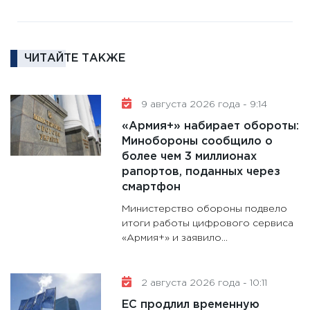
2025-2
сбереж
Institu
18.02.20
ЧИТАЙТЕ ТАКЖЕ
11:27
За
кто ди
9 августа 2026 года - 9:14
кандид
«Армия+» набирает обороты:
16.02.20
Минобороны сообщило о
11:30
Ре
более чем 3 миллионах
котель
рапортов, поданных через
аудита
смартфон
30.01.20
Министерство обороны подвело
11:30
Кр
итоги работы цифрового сервиса
«Армия+» и заявило...
делают
28.01.20
11:28
Го
2 августа 2026 года - 10:11
гранто
ЕС продлил временную