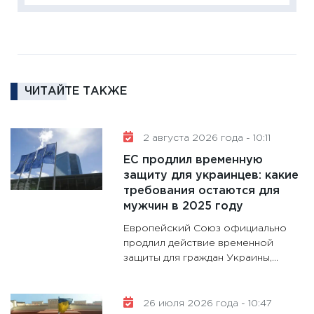
кто ди
кандид
16.02.20
11:30
Ре
котель
ЧИТАЙТЕ ТАКЖЕ
аудита
30.01.20
11:30
Кр
2 августа 2026 года - 10:11
делают
ЕС продлил временную
28.01.20
защиту для украинцев: какие
требования остаются для
11:28
Го
мужчин в 2025 году
гранто
дефиц
Европейский Союз официально
13.01.20
продлил действие временной
защиты для граждан Украины,...
11:30
Ст
будуще
31.12.20
26 июля 2026 года - 10:47