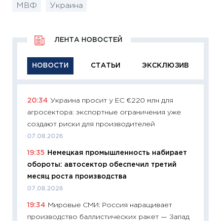
МВФ
Украина
ЛЕНТА НОВОСТЕЙ
НОВОСТИ
СТАТЬИ
ЭКСКЛЮЗИВ
20:34
Украина просит у ЕС €220 млн для
11:29
Ка
агросектора: экспортные ограничения уже
успешн
создают риски для производителей
21.07.20
07.08.2026
11:26
Ка
19:35
Немецкая промышленность набирает
риски 
обороты: автосектор обеспечил третий
облига
месяц роста производства
08.07.2
07.08.2026
11:20
Це
19:34
Мировые СМИ: Россия наращивает
будуще
производство баллистических ракет — Запад
01.07.2