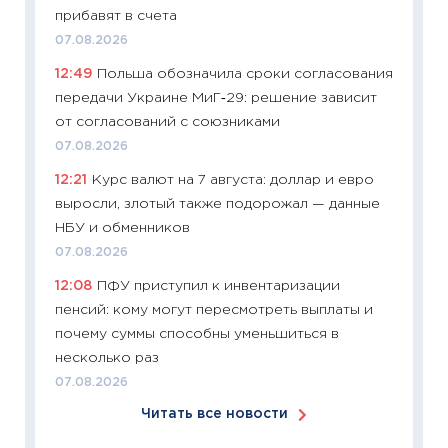
сдержи
прибавят в счета
Майком
07.08.2026
перев
12:49
Польша обозначила сроки согласования
30.03.2
передачи Украине МиГ‑29: решение зависит
11:26
Зо
от согласований с союзниками
время 
07.08.2026
12.03.20
12:21
Курс валют на 7 августа: доллар и евро
11:27
Эк
выросли, злотый также подорожал — данные
что из
НБУ и обменников
перспе
07.08.2026
24.02.2
12:08
ПФУ приступил к инвентаризации
11:26
П
пенсий: кому могут пересмотреть выплаты и
2025-2
почему суммы способны уменьшиться в
сбереж
несколько раз
Institu
07.08.2026
18.02.20
Читать все новости
11:27
За