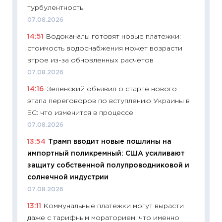
11:27
До
турбулентность
промыш
07.08.2026
30.04.2
14:51
Водоканалы готовят новые платежки:
11:32
Бо
стоимость водоснабжения может возрасти
уверен
втрое из-за обновленных расчетов
поведе
07.08.2026
27.04.2
14:16
Зеленский объявил о старте нового
11:28
По
этапа переговоров по вступлению Украины в
измени
ЕС: что изменится в процессе
в 2026
07.08.2026
13.04.20
13:54
Трамп вводит новые пошлины на
11:29
Ск
импортный поликремный: США усиливают
пасхал
защиту собственной полупроводниковой и
собств
солнечной индустрии
сравне
07.08.2026
06.04.2
13:11
Коммунальные платежки могут вырасти
11:24
Ск
даже с тарифным мораторием: что именно