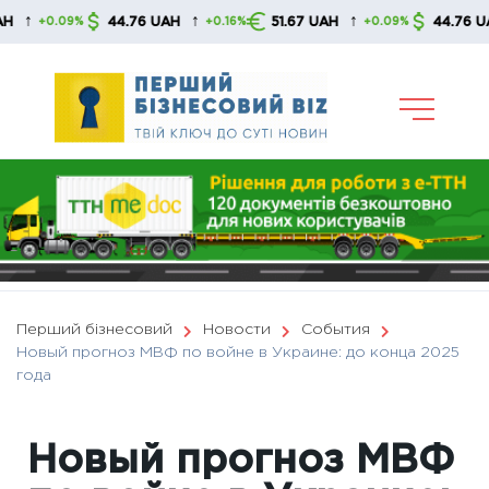
Skip
↑
↑
↑
44.76 UAH
51.67 UAH
44.76 UAH
0.09%
+0.16%
+0.09%
+
to
content
Перший бізнесовий
Новости
События
Новый прогноз МВФ по войне в Украине: до конца 2025
года
Новый прогноз МВФ