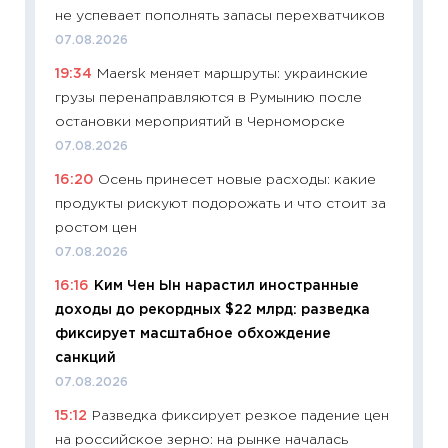
не успевает пополнять запасы перехватчиков
11:24
Пр
07.08.2026
образо
19:34
Maersk меняет маршруты: украинские
платит
грузы перенаправляются в Румынию после
29.06.2
остановки мероприятий в Черноморске
11:27
Вс
07.08.2026
Украин
16:20
Осень принесет новые расходы: какие
универ
продукты рискуют подорожать и что стоит за
абитур
ростом цен
23.06.2
07.08.2026
11:29
До
16:16
Ким Чен Ын нарастил иностранные
что на
доходы до рекордных $22 млрд: разведка
деклар
фиксирует масштабное обхождение
19.06.20
санкций
11:22
Ка
07.08.2026
ваканс
15:12
Разведка фиксирует резкое падение цен
11.06.20
на российское зерно: на рынке началась