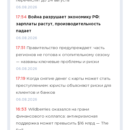
перечислят до 24 августа
13.04.20
06.08.2026
11:29
Ск
17:54
Война разрушает экономику РФ:
пасхал
зарплаты растут, производительность
собств
падает
сравне
06.08.2026
06.04.2
17:51
Правительство предупреждает: часть
11:24
Ск
регионов не готова к отопительному сезону
сдержи
— названы ключевые проблемы и риски
Майком
06.08.2026
перев
17:19
Когда снятие денег с карты может стать
30.03.2
преступлением: юристы объясняют риски для
11:26
Зо
клиентов и банков
время 
06.08.2026
12.03.20
16:53
Wildberries оказался на грани
11:27
Эк
финансового коллапса: антикризисная
что из
поддержка может превысить $16 млрд — The
перспе