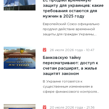
ЕС продлил временную
11:28
Го
защиту для украинцев: какие
требования остаются для
гранто
мужчин в 2025 году
дефиц
13.01.20
Европейский Союз официально
продлил действие временной
11:30
Ст
защиты для граждан Украины,...
будуще
31.12.20
26 июля 2026 года - 10:47
Банковскую тайну
пересматривают: доступ к
счетам расширят, а жилье
защитят законом
В Украине готовятся к
существенным изменениям в
сфере финансового контроля...
20 июля 2026 года - 21:36