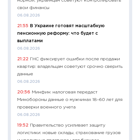
нормой, украинцам советуют контролировать
21.07.20
свои финансы
11:26
Ка
06.08.2026
риски 
21:55
В Украине готовят масштабную
облига
пенсионную реформу: что будет с
08.07.2
выплатами
11:20
Це
06.08.2026
будуще
21:22
ГНС фиксирует ошибки после продажи
01.07.2
квартир: владельцам советуют срочно сверить
11:24
Пр
данные
образо
06.08.2026
платит
20:56
Минфин: налоговая передаст
29.06.2
Минобороны данные о мужчинах 18–60 лет для
11:27
Вс
проверки военного учета
Украин
06.08.2026
универ
19:52
Правительство усиливает защиту
абитур
логистики: новые склады, страхование грузов
23.06.2