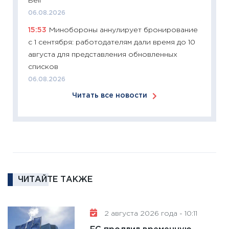
Bell
24.02.2
06.08.2026
11:26
П
15:53
Минобороны аннулирует бронирование
2025-2
с 1 сентября: работодателям дали время до 10
сбереж
августа для представления обновленных
Institu
списков
18.02.20
06.08.2026
11:27
За
Читать все новости
кто ди
кандид
16.02.20
11:30
Ре
котель
аудита
ЧИТАЙТЕ ТАКЖЕ
30.01.20
11:30
Кр
делают
2 августа 2026 года - 10:11
28.01.20