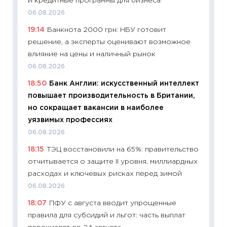
и кредитные программы для бизнеса
11:29
До
06.08.2026
что на
19:14
Банкнота 2000 грн: НБУ готовит
деклар
решение, а эксперты оценивают возможное
19.06.20
влияние на цены и наличный рынок
11:22
Ка
06.08.2026
ваканс
18:50
Банк Англии: искусственный интеллект
11.06.20
повышает производительность в Британии,
11:27
До
но сокращает вакансии в наиболее
промыш
уязвимых профессиях
30.04.2
06.08.2026
11:32
Бо
18:15
ТЭЦ восстановили на 65%: правительство
уверен
отчитывается о защите II уровня, миллиардных
поведе
расходах и ключевых рисках перед зимой
27.04.2
06.08.2026
11:28
По
18:07
ПФУ с августа вводит упрощенные
измени
правила для субсидий и льгот: часть выплат
в 2026