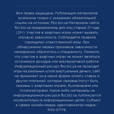
Все права защищены. Публикация материалов
возможна только с указанием обязательной
ссылки на источник: Fbc.biz.ua Материалы сайта
fbc.biz.ua предназначены для лиц старше 21 года
(21+). Участие в азартных играх может вызвать
игровую зависимость. Соблюдайте правила
(принципы) ответственной игры. При
обнаружении первых признаков зависимости
немедленно обратитесь к специалисту. Помните,
что участие в азартных играх не может являться
источником доходов или альтернативой работе.
Информационный ресурс fbc.biz.ua не проводит
игры на реальные и/или виртуальные деньги, сайт
не принимает ни в какой форме оплату ставок и
других платежей, которые связаны/могут быть
связаны с азартными играми, букмекерами или
тотализаторами. Какие-либо материалы на
информационном ресурсе fbc.biz.ua публикуются
исключительно в информационных целях. Cубъект
в сфере онлайн-медиа; идентификатор медиа –
R40-07176.