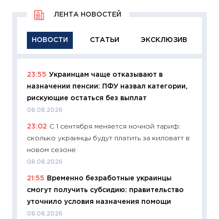
ЛЕНТА НОВОСТЕЙ
НОВОСТИ
СТАТЬИ
ЭКСКЛЮЗИВ
23:55
Украинцам чаще отказывают в
11:29
Ка
назначении пенсии: ПФУ назвал категории,
успешн
рискующие остаться без выплат
21.07.20
08.08.2026
11:26
Ка
23:02
С 1 сентября меняется ночной тариф:
риски 
сколько украинцы будут платить за киловатт в
облига
новом сезоне
08.07.2
08.08.2026
11:20
Це
21:55
Временно безработные украинцы
будуще
смогут получить субсидию: правительство
01.07.2
уточнило условия назначения помощи
11:24
Пр
08.08.2026
образо