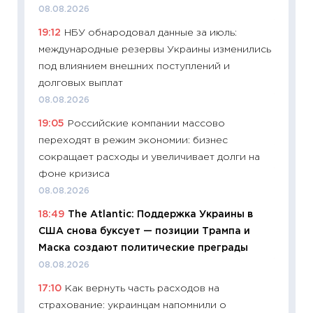
08.08.2026
11:32
Бо
19:12
НБУ обнародовал данные за июль:
уверен
международные резервы Украины изменились
поведе
под влиянием внешних поступлений и
27.04.2
долговых выплат
11:28
По
08.08.2026
измени
19:05
Российские компании массово
в 2026
переходят в режим экономии: бизнес
13.04.20
сокращает расходы и увеличивает долги на
11:29
Ск
фоне кризиса
пасхал
08.08.2026
собств
18:49
The Atlantic: Поддержка Украины в
сравне
США снова буксует — позиции Трампа и
06.04.2
Маска создают политические преграды
11:24
Ск
08.08.2026
сдержи
17:10
Как вернуть часть расходов на
Майком
страхование: украинцам напомнили о
перев