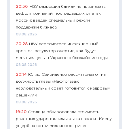
20:56
НБУ разрешил банкам не признавать
платит
дефолт компаний, пострадавших от атак
29.06.2
России: введен специальный режим
11:27
Вс
поддержки бизнеса
Украин
08.08.2026
универ
20:28
НБУ пересмотрел инфляционный
абитур
прогноз: регулятор очертил, как будут
23.06.2
меняться цены в Украине в ближайшие годы
11:29
До
08.08.2026
что на
20:14
Юлию Свириденко рассматривают на
деклар
должность главы «Нафтогаза»:
19.06.20
наблюдательный совет готовится к кадровым
11:22
Ка
решениям
ваканс
08.08.2026
11.06.20
19:20
Столица обнародовала стоимость
11:27
До
ракетных ударов: каждая атака наносит Киеву
промыш
ущерб на сотни миллионов гривен
30.04.2