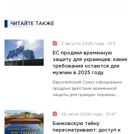
11:30
Ре
котель
ЧИТАЙТЕ ТАКЖЕ
аудита
30.01.20
11:30
Кр
2 августа 2026 года - 10:11
делают
ЕС продлил временную
28.01.20
защиту для украинцев: какие
требования остаются для
11:28
Го
мужчин в 2025 году
гранто
дефиц
Европейский Союз официально
13.01.20
продлил действие временной
защиты для граждан Украины,...
11:30
Ст
будуще
31.12.20
26 июля 2026 года - 10:47
Банковскую тайну
пересматривают: доступ к