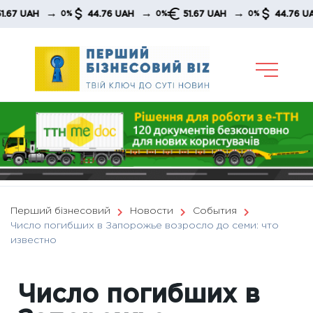
Skip
→
→
→
→
UAH
44.76 UAH
51.67 UAH
44.76 UAH
0%
0%
0%
to
content
Перший бізнесовий
Новости
События
Число погибших в Запорожье возросло до семи: что
известно
Число погибших в