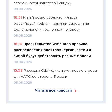
возможности налоговой скидки
30.03.2
08.08.2026
11:26
Зо
16:51
Китай резко увеличил импорт
время 
российской нефти — закупки выросли на
12.03.20
фоне изменения рыночных потоков
11:27
Эк
08.08.2026
что из
16:10
Правительство изменило правила
перспе
распределения электроэнергии: летом и
24.02.2
зимой будут действовать разные модели
11:26
П
08.08.2026
2025-2
15:53
Разведка США фиксирует новые угрозы
сбереж
для НАТО со стороны России
Institu
08.08.2026
18.02.20
Читать все новости
11:27
За
кто ди
кандид
16.02.20