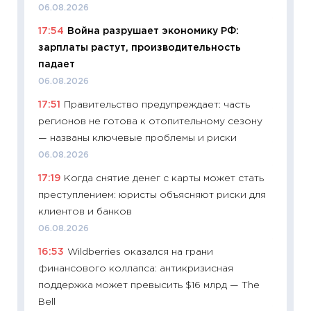
06.08.2026
11:24
Ск
17:54
Война разрушает экономику РФ:
сдержи
зарплаты растут, производительность
Майком
падает
перев
06.08.2026
30.03.2
17:51
Правительство предупреждает: часть
11:26
Зо
регионов не готова к отопительному сезону
время 
— названы ключевые проблемы и риски
12.03.20
06.08.2026
11:27
Эк
17:19
Когда снятие денег с карты может стать
что из
преступлением: юристы объясняют риски для
перспе
клиентов и банков
24.02.2
06.08.2026
11:26
П
16:53
Wildberries оказался на грани
2025-2
финансового коллапса: антикризисная
сбереж
поддержка может превысить $16 млрд — The
Institu
Bell
18.02.20