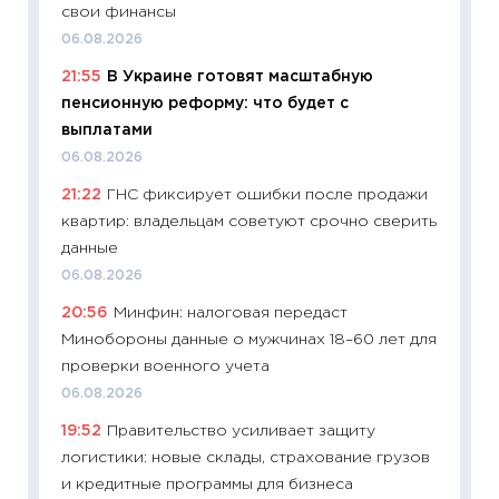
свои финансы
будуще
06.08.2026
01.07.2
21:55
В Украине готовят масштабную
11:24
Пр
пенсионную реформу: что будет с
образо
выплатами
платит
06.08.2026
29.06.2
21:22
ГНС фиксирует ошибки после продажи
11:27
Вс
квартир: владельцам советуют срочно сверить
Украин
данные
универ
06.08.2026
абитур
20:56
Минфин: налоговая передаст
23.06.2
Минобороны данные о мужчинах 18–60 лет для
11:29
До
проверки военного учета
что на
06.08.2026
деклар
19:52
Правительство усиливает защиту
19.06.20
логистики: новые склады, страхование грузов
11:22
Ка
и кредитные программы для бизнеса
ваканс