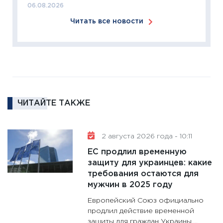
06.08.2026
11:27
За
Читать все новости
кто ди
кандид
16.02.20
11:30
Ре
котель
аудита
ЧИТАЙТЕ ТАКЖЕ
30.01.20
11:30
Кр
делают
2 августа 2026 года - 10:11
28.01.20
ЕС продлил временную
11:28
Го
защиту для украинцев: какие
требования остаются для
гранто
мужчин в 2025 году
дефиц
13.01.20
Европейский Союз официально
продлил действие временной
11:30
Ст
защиты для граждан Украины,...