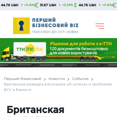
Skip
↑
↑
↑
 UAH
51.67 UAH
44.76 UAH
51.67
+0.16%
+0.09%
+0.16%
to
content
Перший бізнесовий
Новости
События
Британская разведка рассказала об успехах и проблемах
ВСУ в Бахмуте
Британская