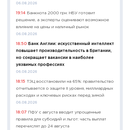
06.08.2026
11.06.20
19:14
Банкнота 2000 грн: НБУ готовит
11:27
До
решение, а эксперты оценивают возможное
промыш
влияние на цены и наличный рынок
30.04.2
06.08.2026
11:32
Бо
18:50
Банк Англии: искусственный интеллект
уверен
повышает производительность в Британии,
поведе
но сокращает вакансии в наиболее
27.04.2
уязвимых профессиях
11:28
По
06.08.2026
измени
18:15
ТЭЦ восстановили на 65%: правительство
в 2026
отчитывается о защите II уровня, миллиардных
13.04.20
расходах и ключевых рисках перед зимой
11:29
Ск
06.08.2026
пасхал
18:07
ПФУ с августа вводит упрощенные
собств
правила для субсидий и льгот: часть выплат
сравне
перечислят до 24 августа
06.04.2