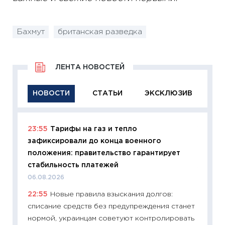
Бахмут
британская разведка
ЛЕНТА НОВОСТЕЙ
НОВОСТИ
СТАТЬИ
ЭКСКЛЮЗИВ
23:55
Тарифы на газ и тепло
11:29
Ка
зафиксировали до конца военного
успешн
положения: правительство гарантирует
21.07.20
стабильность платежей
11:26
Ка
06.08.2026
риски 
22:55
Новые правила взыскания долгов:
облига
списание средств без предупреждения станет
08.07.2
нормой, украинцам советуют контролировать
11:20
Це