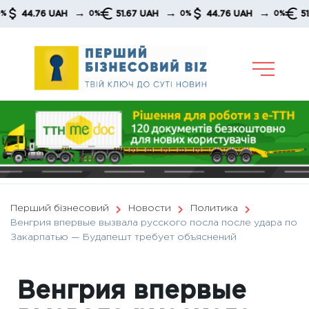
Skip
→
→
→
4.76 UAH
51.67 UAH
44.76 UAH
51.67 U
0%
0%
0%
to
content
Перший бізнесовий
Новости
Политика
Венгрия впервые вызвала русского посла после удара по
Закарпатью — Будапешт требует объяснений
Венгрия впервые