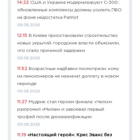
14:22
США и Украина модернизируют С‑300:
будуще
обновленные комплексы должны усилить ПВО
01.07.2
на фоне недостатка Patriot
11:24
Пр
09.08.2026
образо
12:15
В Киеве приостановили строительство
платит
новых укрытий: городские власти объяснили,
29.06.2
что стало причиной задержки
11:27
Вс
09.08.2026
Украин
11:52
Возрастные надбавки посмотрели: кому
универ
из пенсионеров не назначат доплату в новом
абитур
периоде
23.06.2
09.08.2026
11:29
До
11:27
Мудрик стал героем финала: «Челси»
что на
разгромил «Милан» и завоевал первый
деклар
трофей после дисквалификации
19.06.20
09.08.2026
11:22
Ка
11:19
«Настоящий герой»: Крис Эванс без
ваканс