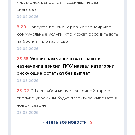
миллионах рапортов, поданных через
11:24
Ск
смартфон
сдержи
09.08.2026
Майком
8:29
В августе пенсионеров компенсируют
перев
коммунальные услуги: кто может рассчитывать
30.03.2
на бесплатные газ и свет
11:26
Зо
09.08.2026
время 
23:55
Украинцам чаще отказывают в
12.03.20
назначении пенсии: ПФУ назвал категории,
11:27
Эк
рискующие остаться без выплат
что из
08.08.2026
перспе
23:02
С 1 сентября меняется ночной тариф:
24.02.2
сколько украинцы будут платить за киловатт в
11:26
П
новом сезоне
2025-2
08.08.2026
сбереж
Читать все новости
Institu
18.02.20