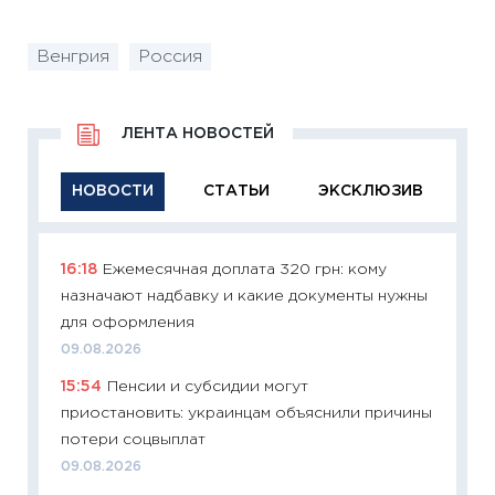
Венгрия
Россия
ЛЕНТА НОВОСТЕЙ
НОВОСТИ
СТАТЬИ
ЭКСКЛЮЗИВ
16:18
Ежемесячная доплата 320 грн: кому
11:29
Ка
назначают надбавку и какие документы нужны
успешн
для оформления
21.07.20
09.08.2026
11:26
Ка
15:54
Пенсии и субсидии могут
риски 
приостановить: украинцам объяснили причины
облига
потери соцвыплат
08.07.2
09.08.2026
11:20
Це