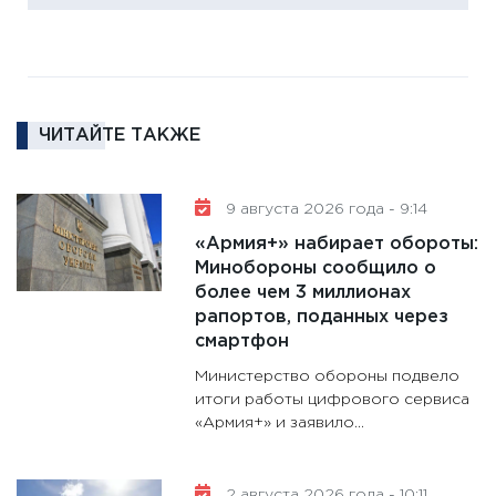
11:27
За
кто ди
кандид
16.02.20
ЧИТАЙТЕ ТАКЖЕ
11:30
Ре
котель
аудита
9 августа 2026 года - 9:14
30.01.20
«Армия+» набирает обороты:
11:30
Кр
Минобороны сообщило о
делают
более чем 3 миллионах
28.01.20
рапортов, поданных через
смартфон
11:28
Го
гранто
Министерство обороны подвело
дефиц
итоги работы цифрового сервиса
«Армия+» и заявило...
13.01.20
11:30
Ст
будуще
2 августа 2026 года - 10:11