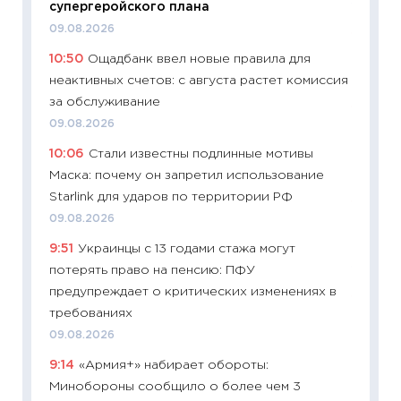
супергеройского плана
11.06.20
09.08.2026
11:27
До
10:50
Ощадбанк ввел новые правила для
промыш
неактивных счетов: с августа растет комиссия
30.04.2
за обслуживание
11:32
Бо
09.08.2026
уверен
10:06
Стали известны подлинные мотивы
поведе
Маска: почему он запретил использование
27.04.2
Starlink для ударов по территории РФ
11:28
По
09.08.2026
измени
9:51
Украинцы с 13 годами стажа могут
в 2026
потерять право на пенсию: ПФУ
13.04.20
предупреждает о критических изменениях в
11:29
Ск
требованиях
пасхал
09.08.2026
собств
9:14
«Армия+» набирает обороты:
сравне
Минобороны сообщило о более чем 3
06.04.2