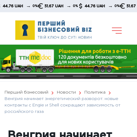
Skip
→
→
→
 UAH
51.67 UAH
44.76 UAH
51.67 UAH
0%
0%
0%
to
content
Перший бізнесовий
Новости
Политика
Венгрия начинает энергетический разворот: новые
контракты с Engie и Shell сокращают зависимость от
российского газа
Венгрия начинает