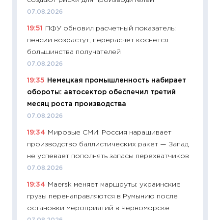
создают риски для производителей
11:28
По
07.08.2026
измени
19:51
ПФУ обновил расчетный показатель:
в 2026
пенсии возрастут, перерасчет коснется
13.04.20
большинства получателей
11:29
Ск
07.08.2026
пасхал
19:35
Немецкая промышленность набирает
собств
обороты: автосектор обеспечил третий
сравне
месяц роста производства
06.04.2
07.08.2026
11:24
Ск
19:34
Мировые СМИ: Россия наращивает
сдержи
производство баллистических ракет — Запад
Майком
не успевает пополнять запасы перехватчиков
перев
07.08.2026
30.03.2
19:34
Maersk меняет маршруты: украинские
11:26
Зо
грузы перенаправляются в Румынию после
время 
остановки мероприятий в Черноморске
12.03.20