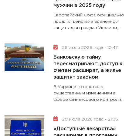
11:30
Кр
мужчин в 2025 году
делают
Европейский Союз официально
28.01.20
продлил действие временной
защиты для граждан Украины,...
11:28
Го
гранто
дефиц
26 июля 2026 года - 10:47
13.01.20
Банковскую тайну
11:30
Ст
пересматривают: доступ к
будуще
счетам расширят, а жилье
31.12.20
защитят законом
В Украине готовятся к
существенным изменениям в
сфере финансового контроля...
20 июля 2026 года - 21:36
«Доступные лекарства»
расширили: в программу