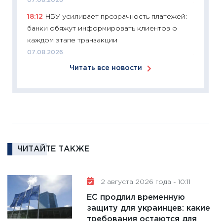
07.08.2026
11:27
Эк
18:12
НБУ усиливает прозрачность платежей:
что из
банки обяжут информировать клиентов о
перспе
каждом этапе транзакции
24.02.2
07.08.2026
11:26
П
Читать все новости
2025-2
сбереж
Institu
18.02.20
11:27
За
кто ди
кандид
ЧИТАЙТЕ ТАКЖЕ
16.02.20
11:30
Ре
2 августа 2026 года - 10:11
котель
ЕС продлил временную
аудита
защиту для украинцев: какие
30.01.20
требования остаются для