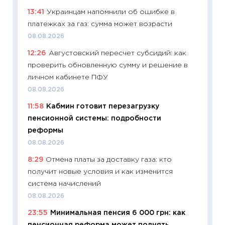
13:41
Украинцам напомнили об ошибке в
11:29
Ка
платежках за газ: сумма может возрасти
успешн
08.08.2026
21.07.20
12:26
Августовский пересчет субсидий: как
11:26
Ка
проверить обновленную сумму и решение в
риски 
личном кабинете ПФУ
облига
08.08.2026
08.07.2
11:58
Кабмин готовит перезагрузку
11:20
Це
пенсионной системы: подробности
будуще
реформы
01.07.2
08.08.2026
11:24
Пр
8:29
Отмена платы за доставку газа: кто
образо
получит новые условия и как изменится
платит
система начислений
29.06.2
08.08.2026
11:27
Вс
23:55
Минимальная пенсия 6 000 грн: как
Украин