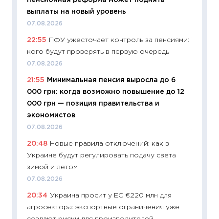
пенсионная реформа может поднять
универ
выплаты на новый уровень
абитур
07.08.2026
23.06.2
22:55
ПФУ ужесточает контроль за пенсиями:
11:29
До
кого будут проверять в первую очередь
что на
деклар
07.08.2026
19.06.20
21:55
Минимальная пенсия выросла до 6
000 грн: когда возможно повышение до 12
11:22
Ка
000 грн — позиция правительства и
ваканс
экономистов
11.06.20
07.08.2026
11:27
До
20:48
Новые правила отключений: как в
промыш
Украине будут регулировать подачу света
30.04.2
зимой и летом
11:32
Бо
07.08.2026
уверен
20:34
Украина просит у ЕС €220 млн для
поведе
агросектора: экспортные ограничения уже
27.04.2