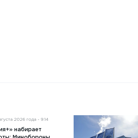
Бизнес-Диалог: Влияние
искусственного интеллекта
на деятельность советов
директоров
густа 2026 года - 9:14
ия+» набирает
оты: Минобороны