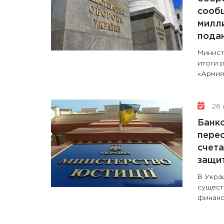
сообщ
милли
пода
Минист
итоги 
«Армия+
26 
Банк
перес
счета
защи
В Укра
сущест
финанс