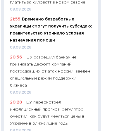
платить за киловатт в новом сезоне
11:24
Сколько сто
08.08.2026
сдерживание в 20
21:55
Временно безработные
разговора с Май
украинцы смогут получить субсидию:
арифметики пер
правительство уточнило условия
30.03.2026
назначения помощи
11:26
Золото по $
08.08.2026
$80: время покуп
20:56
НБУ разрешил банкам не
фиксировать при
признавать дефолт компаний,
12.03.2026
пострадавших от атак России: введен
11:27
Экономика 
специальный режим поддержки
войны: что измен
бизнеса
какие перспектив
08.08.2026
стабильности
20:28
НБУ пересмотрел
24.02.2026
инфляционный прогноз: регулятор
11:26
Потреблени
очертил, как будут меняться цены в
украинцев 2025-2
Украине в ближайшие годы
расходов, сбере
08.08.2026