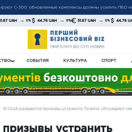
ируют С‑300: обновленные комплексы должны усилить ПВО н
мотрели: кому из пенсионеров не назначат доплату в новом 
→
→
→
→
44.76 UAH
51.67 UAH
44.76 UAH
0%
0%
0%
0%
ла: «Челси» разгромил «Милан» и завоевал первый трофей по
СТВО
СОБЫТИЯ
КУЛЬТУРА
СПОРТ
В США раздаются призывы устранить Трампа: обсуждают им
 призывы устранить