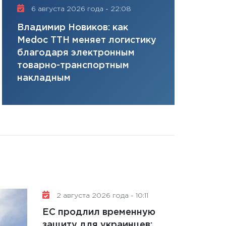
плана, грантова
6 августа 2026 года - 22:08
16 июля 20
управляемый де
Владимир Новиков: как
Сергей Ко
13.01.2026
Medoc ТТН меняет логистику
платит за 
11:30
Стратегичес
благодаря электронным
сервисов т
портфель будущ
товарно-транспортным
одного»
31.12.2025
накладным
Читать вс
2 августа 2026 года - 10:11
ЕС продлил временную
защиту для украинцев: