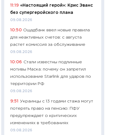
11:19
«Настоящий герой»: Крис Эванс
29.06.2026
без супергеройского плана
11:27
Вступительн
09.08.2026
Украине: цена ко
10:50
Ощадбанк ввел новые правила
университетов и
для неактивных счетов: с августа
абитуриентов
растет комиссия за обслуживание
23.06.2026
09.08.2026
11:29
Доллар по 51
10:06
Стали известны подлинные
тысяч: что на са
мотивы Маска: почему он запретил
показывает Бюд
использование Starlink для ударов по
2027–2029
территории РФ
19.06.2026
09.08.2026
11:22
Кадровый д
9:51
Украинцы с 13 годами стажа могут
вакансии: мешаю
потерять право на пенсию: ПФУ
найму
предупреждает о критических
11.06.2026
изменениях в требованиях
11:27
Дорожает ещ
09.08.2026
промышленные ц