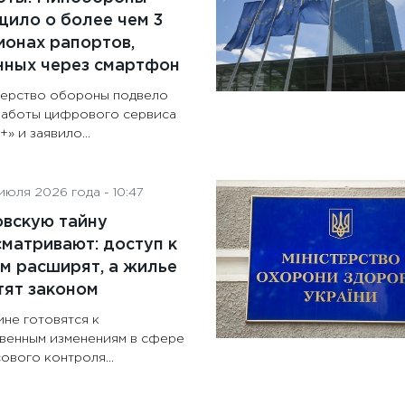
ило о более чем 3
онах рапортов,
нных через смартфон
ерство обороны подвело
работы цифрового сервиса
» и заявило...
июля 2026 года - 10:47
овскую тайну
матривают: доступ к
м расширят, а жилье
тят законом
ине готовятся к
венным изменениям в сфере
ового контроля...