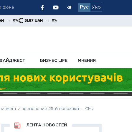
а фоне
Рус
Укр
периоде
→
51.67 UAH
0%
сле
ДАЙДЖЕСТ
БИЗНЕС LIFE
МНЕНИЯ
пичмент и применение 25-й поправки — СМИ
ЛЕНТА НОВОСТЕЙ