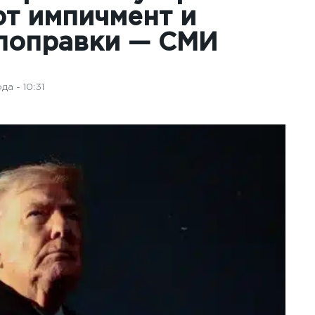
т импичмент и
 поправки — СМИ
а - 10:31