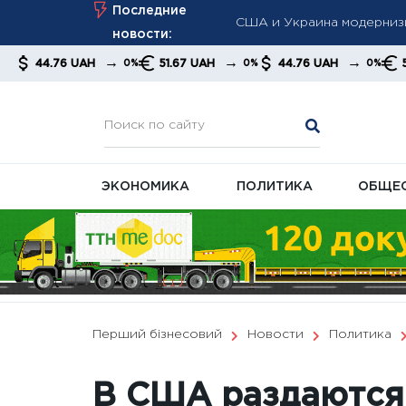
США и Украина модерниз
Skip
Последние
недостатка Patriot
to
новости:
Возрастные надбавки пос
content
→
→
→
 UAH
51.67 UAH
44.76 UAH
51.67 UAH
0%
0%
0%
Мудрик стал героем фина
дисквалификации
ЭКОНОМИКА
ПОЛИТИКА
ОБЩЕ
Перший бізнесовий
Новости
Политика
В США раздаются