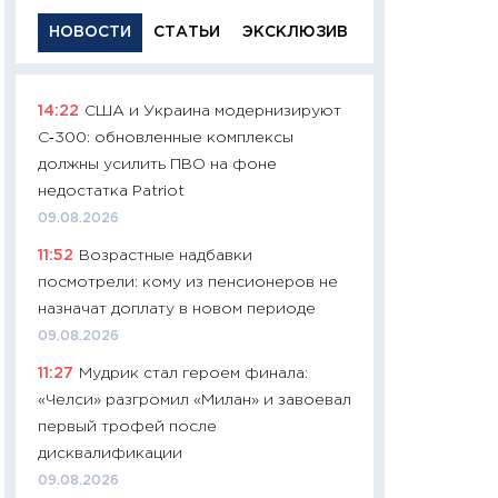
НОВОСТИ
СТАТЬИ
ЭКСКЛЮЗИВ
14:22
США и Украина модернизируют
11:29
Качественн
С‑300: обновленные комплексы
основа успешног
должны усилить ПВО на фоне
21.07.2026
недостатка Patriot
11:26
Как заработ
09.08.2026
доходность, риск
11:52
Возрастные надбавки
покупки государ
посмотрели: кому из пенсионеров не
08.07.2026
назначат доплату в новом периоде
11:20
Цена здоров
09.08.2026
медицина будуще
11:27
Мудрик стал героем финала:
расходы людей
«Челси» разгромил «Милан» и завоевал
01.07.2026
первый трофей после
11:24
Профессии б
дисквалификации
двигается образо
09.08.2026
навыки будут пл