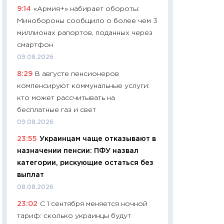
9:14
«Армия+» набирает обороты:
чеки
Минобороны сообщило о более чем 3
30.04.2026
миллионах рапортов, поданных через
11:32
Больше сбе
смартфон
уверенности: как
09.08.2026
финансовое пове
8:29
В августе пенсионеров
27.04.2026
компенсируют коммунальные услуги:
11:28
Почему еда 
кто может рассчитывать на
бюджет: как изм
бесплатные газ и свет
продуктовая кор
09.08.2026
2026 году
23:55
Украинцам чаще отказывают в
13.04.2026
назначении пенсии: ПФУ назвал
11:29
Сколько дей
категории, рискующие остаться без
пасхальная корзи
выплат
собственный рас
08.08.2026
набора по сравн
23:02
С 1 сентября меняется ночной
официальной оц
тариф: сколько украинцы будут
06.04.2026