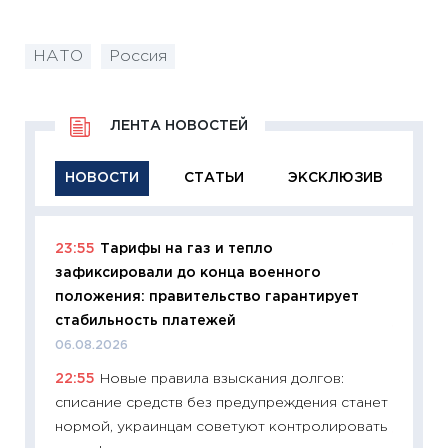
НАТО
Россия
ЛЕНТА НОВОСТЕЙ
НОВОСТИ
СТАТЬИ
ЭКСКЛЮЗИВ
23:55
Тарифы на газ и тепло
11:29
Ка
зафиксировали до конца военного
успешн
положения: правительство гарантирует
21.07.20
стабильность платежей
11:26
Ка
06.08.2026
риски 
22:55
Новые правила взыскания долгов:
облига
списание средств без предупреждения станет
08.07.2
нормой, украинцам советуют контролировать
11:20
Це