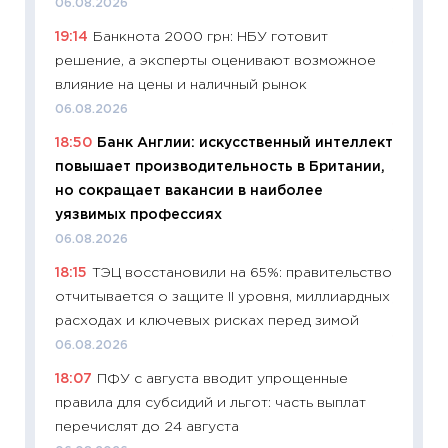
06.08.2026
11.06.20
19:14
Банкнота 2000 грн: НБУ готовит
11:27
До
решение, а эксперты оценивают возможное
промыш
влияние на цены и наличный рынок
30.04.2
06.08.2026
11:32
Бо
18:50
Банк Англии: искусственный интеллект
уверен
повышает производительность в Британии,
поведе
но сокращает вакансии в наиболее
27.04.2
уязвимых профессиях
11:28
По
06.08.2026
измени
18:15
ТЭЦ восстановили на 65%: правительство
в 2026
отчитывается о защите II уровня, миллиардных
13.04.20
расходах и ключевых рисках перед зимой
11:29
Ск
06.08.2026
пасхал
18:07
ПФУ с августа вводит упрощенные
собств
правила для субсидий и льгот: часть выплат
сравне
перечислят до 24 августа
06.04.2