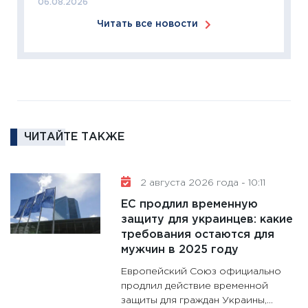
06.08.2026
11:27
За
Читать все новости
кто ди
кандид
16.02.20
11:30
Ре
котель
аудита
ЧИТАЙТЕ ТАКЖЕ
30.01.20
11:30
Кр
делают
2 августа 2026 года - 10:11
28.01.20
ЕС продлил временную
11:28
Го
защиту для украинцев: какие
требования остаются для
гранто
мужчин в 2025 году
дефиц
13.01.20
Европейский Союз официально
продлил действие временной
11:30
Ст
защиты для граждан Украины,...
будуще