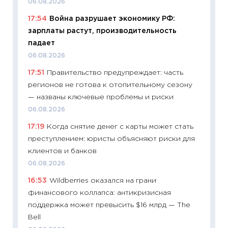
06.08.2026
11:24
Ск
17:54
Война разрушает экономику РФ:
сдержи
зарплаты растут, производительность
Майком
падает
перев
06.08.2026
30.03.2
17:51
Правительство предупреждает: часть
11:26
Зо
регионов не готова к отопительному сезону
время 
— названы ключевые проблемы и риски
12.03.20
06.08.2026
11:27
Эк
17:19
Когда снятие денег с карты может стать
что из
преступлением: юристы объясняют риски для
перспе
клиентов и банков
24.02.2
06.08.2026
11:26
П
16:53
Wildberries оказался на грани
2025-2
финансового коллапса: антикризисная
сбереж
поддержка может превысить $16 млрд — The
Institu
Bell
18.02.20