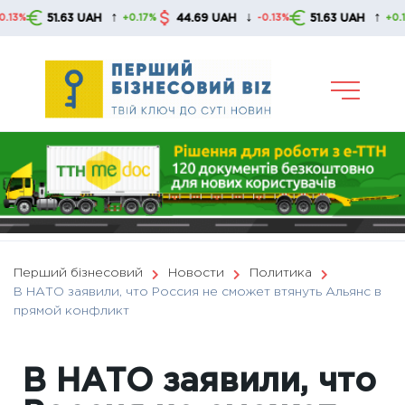
Skip
↑
↓
↑
51.63 UAH
44.69 UAH
51.63 UAH
+0.17%
-0.13%
+0.17%
to
content
Перший бізнесовий
Новости
Политика
В НАТО заявили, что Россия не сможет втянуть Альянс в
прямой конфликт
В НАТО заявили, что