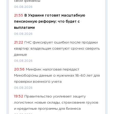
свои финансы
будуще
06.08.2026
01.07.2
21:55
В Украине готовят масштабную
11:24
Пр
пенсионную реформу: что будет с
образо
выплатами
платит
06.08.2026
29.06.2
21:22
ГНС фиксирует ошибки после продажи
11:27
Вс
квартир: владельцам советуют срочно сверить
Украин
данные
универ
06.08.2026
абитур
20:56
Минфин: налоговая передаст
23.06.2
Минобороны данные о мужчинах 18–60 лет для
11:29
До
проверки военного учета
что на
06.08.2026
деклар
19:52
Правительство усиливает защиту
19.06.20
логистики: новые склады, страхование грузов
11:22
Ка
и кредитные программы для бизнеса
ваканс