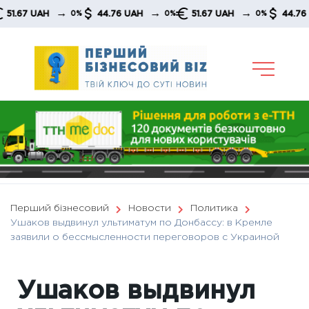
Skip
→
→
→
7 UAH
44.76 UAH
51.67 UAH
44.76 UAH
0%
0%
0%
to
content
Перший бізнесовий
Новости
Политика
Ушаков выдвинул ультиматум по Донбассу: в Кремле
заявили о бессмысленности переговоров с Украиной
Ушаков выдвинул