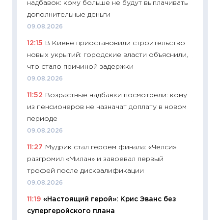
надбавок: кому больше не будут выплачивать
пасхал
дополнительные деньги
собств
09.08.2026
сравне
12:15
В Киеве приостановили строительство
06.04.2
новых укрытий: городские власти объяснили,
11:24
Ск
что стало причиной задержки
сдержи
09.08.2026
Майком
11:52
Возрастные надбавки посмотрели: кому
перев
из пенсионеров не назначат доплату в новом
30.03.2
периоде
11:26
Зо
09.08.2026
время 
11:27
Мудрик стал героем финала: «Челси»
12.03.20
разгромил «Милан» и завоевал первый
11:27
Эк
трофей после дисквалификации
что из
09.08.2026
перспе
11:19
«Настоящий герой»: Крис Эванс без
24.02.2
супергеройского плана
11:26
П