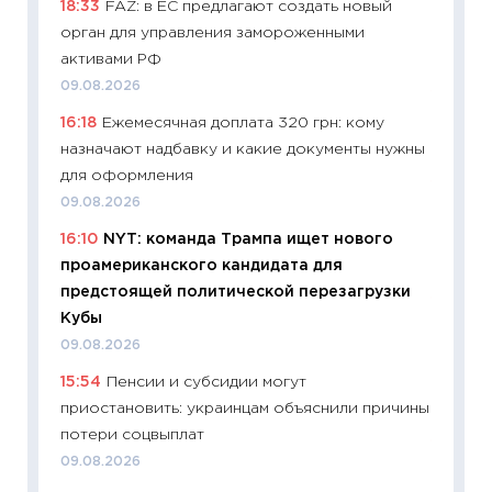
18:33
FAZ: в ЕС предлагают создать новый
риски 
орган для управления замороженными
облига
активами РФ
08.07.2
09.08.2026
11:20
Це
16:18
Ежемесячная доплата 320 грн: кому
будуще
назначают надбавку и какие документы нужны
01.07.2
для оформления
11:24
Пр
09.08.2026
образо
16:10
NYT: команда Трампа ищет нового
платит
проамериканского кандидата для
29.06.2
предстоящей политической перезагрузки
11:27
Вс
Кубы
Украин
09.08.2026
универ
15:54
Пенсии и субсидии могут
абитур
приостановить: украинцам объяснили причины
23.06.2
потери соцвыплат
11:29
До
09.08.2026
что на