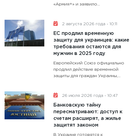
«Армия+» и заявило...
дефиц
13.01.20
11:30
Ст
2 августа 2026 года - 10:11
будуще
ЕС продлил временную
31.12.20
защиту для украинцев: какие
требования остаются для
мужчин в 2025 году
Европейский Союз официально
продлил действие временной
защиты для граждан Украины,...
26 июля 2026 года - 10:47
Банковскую тайну
пересматривают: доступ к
счетам расширят, а жилье
защитят законом
В Украине готовятся к