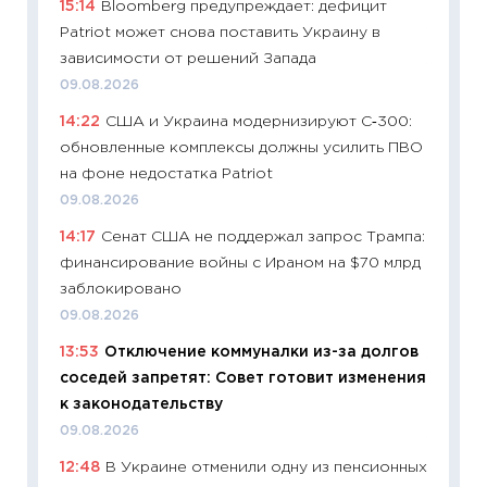
15:14
Bloomberg предупреждает: дефицит
деклар
Patriot может снова поставить Украину в
19.06.20
зависимости от решений Запада
11:22
Ка
09.08.2026
ваканс
14:22
США и Украина модернизируют С‑300:
11.06.20
обновленные комплексы должны усилить ПВО
11:27
До
на фоне недостатка Patriot
промыш
09.08.2026
30.04.2
14:17
Сенат США не поддержал запрос Трампа:
11:32
Бо
финансирование войны с Ираном на $70 млрд
уверен
заблокировано
поведе
09.08.2026
27.04.2
13:53
Отключение коммуналки из-за долгов
11:28
По
соседей запретят: Совет готовит изменения
измени
к законодательству
в 2026
09.08.2026
13.04.20
12:48
В Украине отменили одну из пенсионных
11:29
Ск