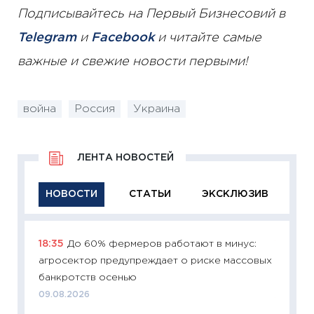
Подписывайтесь на Первый Бизнесовий в
Telegram
и
Facebook
и читайте самые
важные и свежие новости первыми!
война
Россия
Украина
ЛЕНТА НОВОСТЕЙ
НОВОСТИ
СТАТЬИ
ЭКСКЛЮЗИВ
18:35
До 60% фермеров работают в минус:
11:29
Ка
агросектор предупреждает о риске массовых
успешн
банкротств осенью
21.07.20
09.08.2026
11:26
Ка