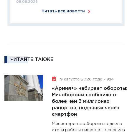
09.08.2026
2025-2
Читать все новости
сбереж
Institu
18.02.20
11:27
За
кто ди
кандид
16.02.20
ЧИТАЙТЕ ТАКЖЕ
11:30
Ре
котель
9 августа 2026 года - 9:14
аудита
«Армия+» набирает обороты:
30.01.20
Минобороны сообщило о
11:30
Кр
более чем 3 миллионах
делают
рапортов, поданных через
28.01.20
смартфон
11:28
Го
Министерство обороны подвело
гранто
итоги работы цифрового сервиса