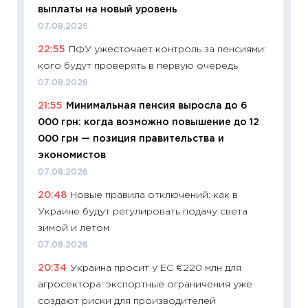
выплаты на новый уровень
21.07.20
07.08.2026
11:26
Ка
22:55
ПФУ ужесточает контроль за пенсиями:
риски 
кого будут проверять в первую очередь
облига
07.08.2026
08.07.2
21:55
Минимальная пенсия выросла до 6
11:20
Це
000 грн: когда возможно повышение до 12
будуще
000 грн — позиция правительства и
01.07.2
экономистов
11:24
Пр
07.08.2026
образо
20:48
Новые правила отключений: как в
платит
Украине будут регулировать подачу света
29.06.2
зимой и летом
11:27
Вс
07.08.2026
Украин
20:34
Украина просит у ЕС €220 млн для
универ
агросектора: экспортные ограничения уже
абитур
создают риски для производителей
23.06.2