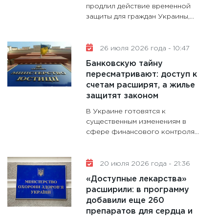
28.01.20
продлил действие временной
защиты для граждан Украины,...
11:28
Го
гранто
дефиц
26 июля 2026 года - 10:47
13.01.20
Банковскую тайну
11:30
Ст
пересматривают: доступ к
будуще
счетам расширят, а жилье
31.12.20
защитят законом
В Украине готовятся к
существенным изменениям в
сфере финансового контроля...
20 июля 2026 года - 21:36
«Доступные лекарства»
расширили: в программу
добавили еще 260
препаратов для сердца и