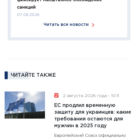
фиксирует масштабное обхождение
перспе
санкций
24.02.2
07.08.2026
11:26
П
Читать все новости
2025-2
сбереж
Institu
18.02.20
11:27
За
кто ди
кандид
ЧИТАЙТЕ ТАКЖЕ
16.02.20
11:30
Ре
2 августа 2026 года - 10:11
котель
ЕС продлил временную
аудита
защиту для украинцев: какие
30.01.20
требования остаются для
11:30
Кр
мужчин в 2025 году
делают
Европейский Союз официально