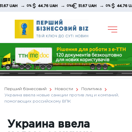
Skip
→
→
→
 UAH
44.76 UAH
51.67 UAH
44.76 UAH
0%
0%
0%
to
content
Перший бізнесовий
Новости
Политика
Украина ввела новые санкции против лиц и компаний,
помогающих российскому ВПК
Украина ввела