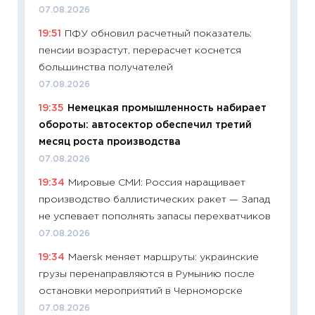
07.08.2026
11:29
До
19:51
ПФУ обновил расчетный показатель:
что на
пенсии возрастут, перерасчет коснется
деклар
большинства получателей
19.06.20
07.08.2026
11:22
Ка
19:35
Немецкая промышленность набирает
ваканс
обороты: автосектор обеспечил третий
11.06.20
месяц роста производства
11:27
До
07.08.2026
промыш
19:34
Мировые СМИ: Россия наращивает
30.04.2
производство баллистических ракет — Запад
11:32
Бо
не успевает пополнять запасы перехватчиков
уверен
07.08.2026
поведе
19:34
Maersk меняет маршруты: украинские
27.04.2
грузы перенаправляются в Румынию после
11:28
По
остановки мероприятий в Черноморске
измени
07.08.2026