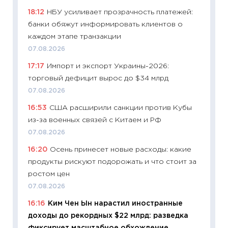
в 2026
18:12
НБУ усиливает прозрачность платежей:
13.04.20
банки обяжут информировать клиентов о
11:29
Ск
каждом этапе транзакции
пасхал
07.08.2026
собств
17:17
Импорт и экспорт Украины-2026:
сравне
торговый дефицит вырос до $34 млрд
06.04.2
07.08.2026
11:24
Ск
16:53
США расширили санкции против Кубы
сдержи
из-за военных связей с Китаем и РФ
Майком
перев
07.08.2026
30.03.2
16:20
Осень принесет новые расходы: какие
продукты рискуют подорожать и что стоит за
11:26
Зо
ростом цен
время 
07.08.2026
12.03.20
16:16
Ким Чен Ын нарастил иностранные
11:27
Эк
доходы до рекордных $22 млрд: разведка
что из