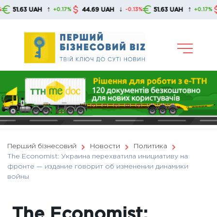
Skip
↑
↓
↑
.63 UAH
44.69 UAH
51.63 UAH
44.6
+0.17%
-0.13%
+0.17%
to
content
Перший бізнесовий
Новости
Политика
The Economist: Украина перехватила инициативу на
фронте — издание говорит об изменении динамики
войны
The Economist: