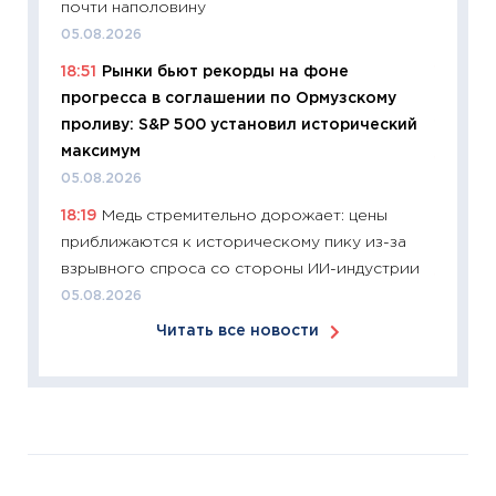
почти наполовину
перев
05.08.2026
30.03.2
18:51
Рынки бьют рекорды на фоне
11:26
Зо
прогресса в соглашении по Ормузскому
время 
проливу: S&P 500 установил исторический
12.03.20
максимум
11:27
Эк
05.08.2026
что из
18:19
Медь стремительно дорожает: цены
перспе
приближаются к историческому пику из-за
24.02.2
взрывного спроса со стороны ИИ-индустрии
11:26
П
05.08.2026
2025-2
Читать все новости
сбереж
Institu
18.02.20
11:27
За
кто ди
кандид