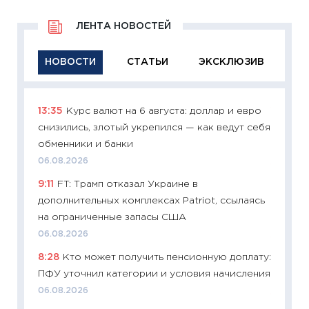
ЛЕНТА НОВОСТЕЙ
НОВОСТИ
СТАТЬИ
ЭКСКЛЮЗИВ
13:35
Курс валют на 6 августа: доллар и евро
11:29
Ка
снизились, злотый укрепился — как ведут себя
успешн
обменники и банки
21.07.20
06.08.2026
11:26
Ка
9:11
FT: Трамп отказал Украине в
риски 
дополнительных комплексах Patriot, ссылаясь
облига
на ограниченные запасы США
08.07.2
06.08.2026
11:20
Це
8:28
Кто может получить пенсионную доплату:
будуще
ПФУ уточнил категории и условия начисления
01.07.2
06.08.2026
11:24
Пр