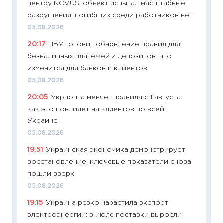
центру NOVUS: объект испытал масштабные
30.04.2
разрушения, погибших среди работников нет
11:32
Бо
05.08.2026
уверен
20:17
НБУ готовит обновление правил для
поведе
безналичных платежей и депозитов: что
27.04.2
изменится для банков и клиентов
11:28
По
05.08.2026
измени
20:05
Укрпочта меняет правила с 1 августа:
в 2026
как это повлияет на клиентов по всей
13.04.20
Украине
11:29
Ск
05.08.2026
пасхал
19:51
Украинская экономика демонстрирует
собств
восстановление: ключевые показатели снова
сравне
пошли вверх
06.04.2
05.08.2026
11:24
Ск
19:15
Украина резко нарастила экспорт
сдержи
электроэнергии: в июле поставки выросли
Майком