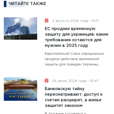
16.02.20
ЧИТАЙТЕ ТАКЖЕ
11:30
Ре
котель
2 августа 2026 года - 10:11
аудита
ЕС продлил временную
30.01.20
защиту для украинцев: какие
11:30
Кр
требования остаются для
делают
мужчин в 2025 году
28.01.20
Европейский Союз официально
11:28
Го
продлил действие временной
защиты для граждан Украины,...
гранто
дефиц
13.01.20
26 июля 2026 года - 10:47
11:30
Ст
Банковскую тайну
будуще
пересматривают: доступ к
31.12.20
счетам расширят, а жилье
защитят законом
В Украине готовятся к