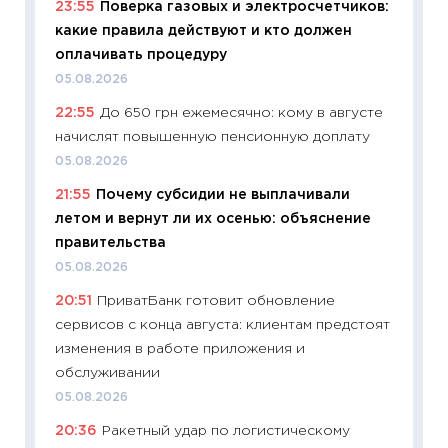
23:55
Поверка газовых и электросчетчиков:
образо
какие правила действуют и кто должен
платит
оплачивать процедуру
29.06.2
05.08.2026
11:27
Вс
22:55
До 650 грн ежемесячно: кому в августе
Украин
начислят повышенную пенсионную доплату
универ
абитур
05.08.2026
23.06.2
21:55
Почему субсидии не выплачивали
летом и вернут ли их осенью: объяснение
11:29
До
правительства
что на
деклар
05.08.2026
19.06.20
20:51
ПриватБанк готовит обновление
сервисов с конца августа: клиентам предстоят
11:22
Ка
изменения в работе приложения и
ваканс
обслуживании
11.06.20
05.08.2026
11:27
До
20:36
Ракетный удар по логистическому
промыш