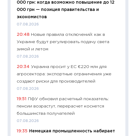
000 грн: когда возможно повышение до 12
будуще
000 грн — позиция правительства и
01.07.2
экономистов
11:24
Пр
07.08.2026
образо
20:48
Новые правила отключений: как в
платит
Украине будут регулировать подачу света
29.06.2
зимой и летом
11:27
Вс
07.08.2026
Украин
20:34
Украина просит у ЕС €220 млн для
универ
агросектора: экспортные ограничения уже
абитур
создают риски для производителей
23.06.2
07.08.2026
11:29
До
19:51
ПФУ обновил расчетный показатель:
что на
пенсии возрастут, перерасчет коснется
деклар
большинства получателей
19.06.20
07.08.2026
11:22
Ка
19:35
Немецкая промышленность набирает
ваканс