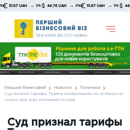
Skip
→
→
→
1.67 UAH
44.76 UAH
51.67 UAH
44.76 U
0%
0%
0%
to
content
Перший бізнесовий
Новости
Политика
Суд признал тарифы Трампа незаконными, но отменил их
только для трех компаний-истцов
Суд признал тарифы