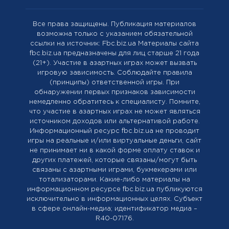
Все права защищены. Публикация материалов
возможна только с указанием обязательной
ссылки на источник: Fbc.biz.ua Материалы сайта
fbc.biz.ua предназначены для лиц старше 21 года
(21+). Участие в азартных играх может вызвать
игровую зависимость. Соблюдайте правила
(принципы) ответственной игры. При
обнаружении первых признаков зависимости
немедленно обратитесь к специалисту. Помните,
что участие в азартных играх не может являться
источником доходов или альтернативой работе.
Информационный ресурс fbc.biz.ua не проводит
игры на реальные и/или виртуальные деньги, сайт
не принимает ни в какой форме оплату ставок и
других платежей, которые связаны/могут быть
связаны с азартными играми, букмекерами или
тотализаторами. Какие-либо материалы на
информационном ресурсе fbc.biz.ua публикуются
исключительно в информационных целях. Cубъект
в сфере онлайн-медиа; идентификатор медиа –
R40-07176.