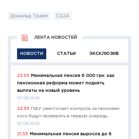
Дональд Трамп
США
ЛЕНТА НОВОСТЕЙ
НОВОСТИ
СТАТЬИ
ЭКСКЛЮЗИВ
23:55
Минимальная пенсия 6 000 грн: как
11:29
Ка
пенсионная реформа может поднять
успешн
выплаты на новый уровень
21.07.20
07.08.2026
11:26
Ка
22:55
ПФУ ужесточает контроль за пенсиями:
риски 
кого будут проверять в первую очередь
облига
07.08.2026
08.07.2
21:55
Минимальная пенсия выросла до 6
11:20
Це