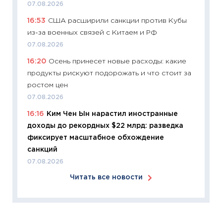
07.08.2026
11:24
Ск
16:53
США расширили санкции против Кубы
сдержи
из-за военных связей с Китаем и РФ
Майком
перев
07.08.2026
30.03.2
16:20
Осень принесет новые расходы: какие
продукты рискуют подорожать и что стоит за
11:26
Зо
ростом цен
время 
07.08.2026
12.03.20
16:16
Ким Чен Ын нарастил иностранные
11:27
Эк
доходы до рекордных $22 млрд: разведка
что из
фиксирует масштабное обхождение
перспе
санкций
24.02.2
07.08.2026
11:26
П
Читать все новости
2025-2
сбереж
Institu
18.02.20