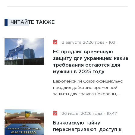
11:27
За
кто ди
кандид
ЧИТАЙТЕ ТАКЖЕ
16.02.20
11:30
Ре
2 августа 2026 года - 10:11
котель
ЕС продлил временную
аудита
защиту для украинцев: какие
30.01.20
требования остаются для
11:30
Кр
мужчин в 2025 году
делают
Европейский Союз официально
28.01.20
продлил действие временной
защиты для граждан Украины,...
11:28
Го
гранто
дефиц
26 июля 2026 года - 10:47
13.01.20
Банковскую тайну
11:30
Ст
пересматривают: доступ к
будуще