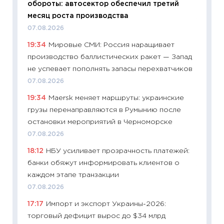
обороты: автосектор обеспечил третий
11.06.20
месяц роста производства
11:27
До
07.08.2026
промыш
19:34
Мировые СМИ: Россия наращивает
30.04.2
производство баллистических ракет — Запад
11:32
Бо
не успевает пополнять запасы перехватчиков
уверен
07.08.2026
поведе
19:34
Maersk меняет маршруты: украинские
27.04.2
грузы перенаправляются в Румынию после
11:28
По
остановки мероприятий в Черноморске
измени
07.08.2026
в 2026
18:12
НБУ усиливает прозрачность платежей:
13.04.20
банки обяжут информировать клиентов о
11:29
Ск
каждом этапе транзакции
пасхал
07.08.2026
собств
17:17
Импорт и экспорт Украины-2026:
сравне
торговый дефицит вырос до $34 млрд
06.04.2