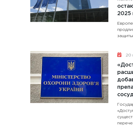
остаю
2025 
Европе
продли
защиты 
20 
«Дос
расши
доба
препа
сосу
Госуда
«Досту
сущест
перечен