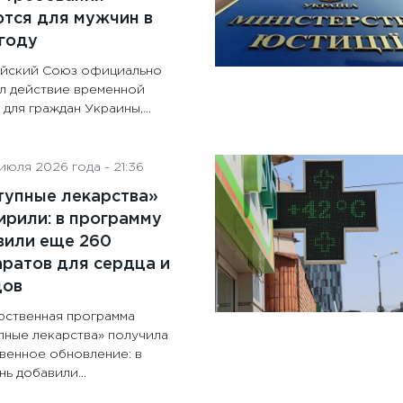
тся для мужчин в
году
йский Союз официально
л действие временной
для граждан Украины,...
июля 2026 года - 21:36
тупные лекарства»
рили: в программу
вили еще 260
ратов для сердца и
дов
рственная программа
пные лекарства» получила
венное обновление: в
ь добавили...