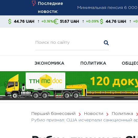
Skip
Последние
ПФУ ужесточает контроль з
to
новости:
Минимальная пенсия выросл
content
↑
↑
↑
AH
51.67 UAH
44.76 UAH
51.67 U
+0.16%
+0.09%
+0.16%
правительства и экономис
ЭКОНОМИКА
ПОЛИТИКА
ОБЩЕ
Перший бізнесовий
Новости
Политика
Рубио признал: США исчерпали санкционный ар