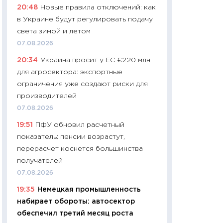
20:48
Новые правила отключений: как
навыки будут пл
в Украине будут регулировать подачу
29.06.2026
света зимой и летом
11:27
Вступительн
07.08.2026
Украине: цена ко
20:34
Украина просит у ЕС €220 млн
университетов и
для агросектора: экспортные
абитуриентов
ограничения уже создают риски для
23.06.2026
производителей
11:29
Доллар по 51
07.08.2026
тысяч: что на са
19:51
ПФУ обновил расчетный
показывает Бюд
показатель: пенсии возрастут,
2027–2029
перерасчет коснется большинства
19.06.2026
получателей
11:22
Кадровый д
07.08.2026
вакансии: мешаю
19:35
Немецкая промышленность
найму
набирает обороты: автосектор
11.06.2026
обеспечил третий месяц роста
11:27
Дорожает ещ