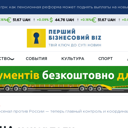
а пенсиями: кого будут проверять в первую очередь
а до 6 000 грн: когда возможно повышение до 12 000 грн —
↑
↑
↑
AH
44.76 UAH
51.67 UAH
44.76 U
+0.09%
+0.16%
+0.09%
тов
СТВО
СОБЫТИЯ
КУЛЬТУРА
СПОРТ
сенал против России — теперь главный контроль и координа