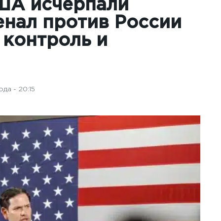
США исчерпали
енал против России
 контроль и
да - 20:15