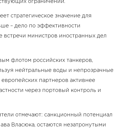
ствующих ограничений.
еет стратегическое значение для
льше – дело по эффективности
ле встречи министров иностранных дел
вым флотом российских танкеров,
льзуя нейтральные воды и непрозрачные
 европейских партнеров активнее
частности через портовый контроль и
ители отмечают: санкционный потенциал
лава Власюка, остаются незатронутыми