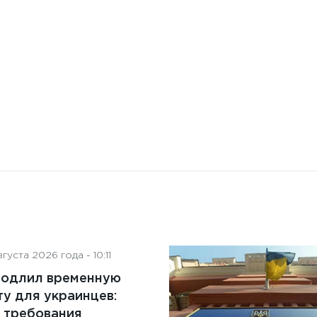
на деятельность советов
директоров
густа 2026 года - 10:11
родлил временную
у для украинцев:
 требования