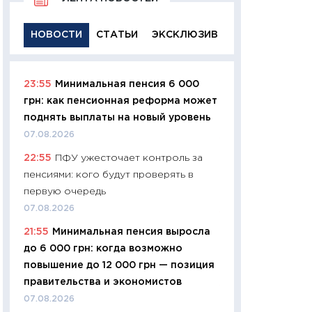
НОВОСТИ
СТАТЬИ
ЭКСКЛЮЗИВ
23:55
Минимальная пенсия 6 000
11:29
Качественн
грн: как пенсионная реформа может
основа успешног
поднять выплаты на новый уровень
21.07.2026
07.08.2026
11:26
Как заработ
22:55
ПФУ ужесточает контроль за
доходность, риск
пенсиями: кого будут проверять в
покупки государ
первую очередь
08.07.2026
07.08.2026
11:20
Цена здоров
21:55
Минимальная пенсия выросла
медицина будуще
до 6 000 грн: когда возможно
расходы людей
повышение до 12 000 грн — позиция
01.07.2026
правительства и экономистов
11:24
Профессии б
07.08.2026
двигается образо