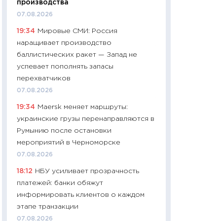
производства
промышленные ц
07.08.2026
чеки
19:34
Мировые СМИ: Россия
30.04.2026
наращивает производство
11:32
Больше сбе
баллистических ракет — Запад не
уверенности: как
успевает пополнять запасы
финансовое пове
перехватчиков
27.04.2026
07.08.2026
11:28
Почему еда 
19:34
Maersk меняет маршруты:
бюджет: как изм
украинские грузы перенаправляются в
продуктовая кор
Румынию после остановки
2026 году
мероприятий в Черноморске
13.04.2026
07.08.2026
11:29
Сколько дей
18:12
НБУ усиливает прозрачность
пасхальная корзи
платежей: банки обяжут
собственный рас
информировать клиентов о каждом
набора по сравн
этапе транзакции
официальной оц
07.08.2026