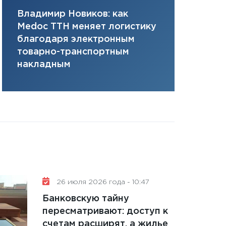
11:28
Госбюджет 
Владимир Новиков: как
Сергей Ко
плана, грантова
Medoc ТТН меняет логистику
платит за 
управляемый де
благодаря электронным
сервисов т
13.01.2026
товарно-транспортным
одного»
11:30
Стратегичес
накладным
портфель будущ
31.12.2025
Читать вс
26 июля 2026 года - 10:47
Банковскую тайну
пересматривают: доступ к
счетам расширят, а жилье