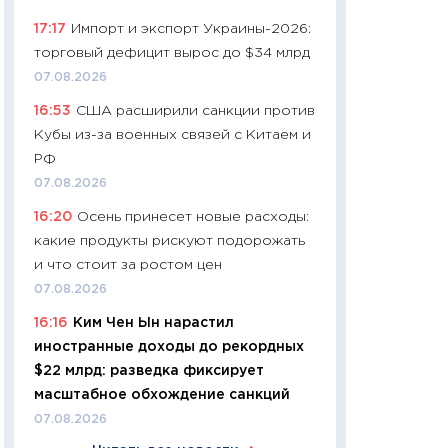
06.04.2026
17:17
Импорт и экспорт Украины-2026:
11:24
Сколько сто
торговый дефицит вырос до $34 млрд
сдерживание в 20
07.08.2026
разговора с Май
16:53
США расширили санкции против
арифметики пер
Кубы из-за военных связей с Китаем и
30.03.2026
РФ
11:26
Золото по $
07.08.2026
$80: время покуп
16:20
Осень принесет новые расходы:
фиксировать при
какие продукты рискуют подорожать
12.03.2026
и что стоит за ростом цен
11:27
Экономика 
07.08.2026
войны: что измен
16:16
Ким Чен Ын нарастил
какие перспектив
иностранные доходы до рекордных
стабильности
$22 млрд: разведка фиксирует
24.02.2026
масштабное обхождение санкций
11:26
Потреблени
07.08.2026
украинцев 2025-2