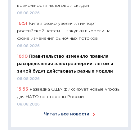
перев
возможности налоговой скидки
30.03.2
08.08.2026
11:26
Зо
16:51
Китай резко увеличил импорт
время 
российской нефти — закупки выросли на
12.03.20
фоне изменения рыночных потоков
11:27
Эк
08.08.2026
что из
16:10
Правительство изменило правила
перспе
распределения электроэнергии: летом и
24.02.2
зимой будут действовать разные модели
11:26
П
08.08.2026
2025-2
15:53
Разведка США фиксирует новые угрозы
сбереж
для НАТО со стороны России
Institu
08.08.2026
18.02.20
Читать все новости
11:27
За
кто ди
кандид