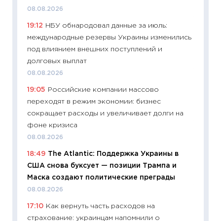
30.04.2
08.08.2026
11:32
Бо
19:12
НБУ обнародовал данные за июль:
уверен
международные резервы Украины изменились
поведе
под влиянием внешних поступлений и
27.04.2
долговых выплат
11:28
По
08.08.2026
измени
19:05
Российские компании массово
в 2026
переходят в режим экономии: бизнес
13.04.20
сокращает расходы и увеличивает долги на
11:29
Ск
фоне кризиса
пасхал
08.08.2026
собств
18:49
The Atlantic: Поддержка Украины в
сравне
США снова буксует — позиции Трампа и
06.04.2
Маска создают политические преграды
11:24
Ск
08.08.2026
сдержи
17:10
Как вернуть часть расходов на
Майком
страхование: украинцам напомнили о