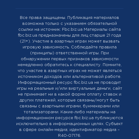
Все права защищены. Публикация материалов
возможна только с указанием обязательной
ссылки на источник: Fbc.biz.ua Материалы сайта
fbc.biz.ua предназначены для лиц старше 21 года
(21+). Участие в азартных играх может вызвать
игровую зависимость. Соблюдайте правила
(принципы) ответственной игры. При
обнаружении первых признаков зависимости
немедленно обратитесь к специалисту. Помните,
что участие в азартных играх не может являться
источником доходов или альтернативой работе.
Информационный ресурс fbc.biz.ua не проводит
игры на реальные и/или виртуальные деньги, сайт
не принимает ни в какой форме оплату ставок и
других платежей, которые связаны/могут быть
связаны с азартными играми, букмекерами или
тотализаторами. Какие-либо материалы на
информационном ресурсе fbc.biz.ua публикуются
исключительно в информационных целях. Cубъект
в сфере онлайн-медиа; идентификатор медиа –
R40-07176.