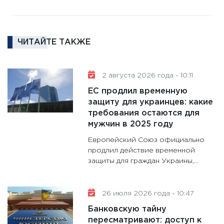
16.02.20
11:30
Ре
котель
ЧИТАЙТЕ ТАКЖЕ
аудита
30.01.20
11:30
Кр
2 августа 2026 года - 10:11
делают
ЕС продлил временную
28.01.20
защиту для украинцев: какие
требования остаются для
11:28
Го
мужчин в 2025 году
гранто
дефиц
Европейский Союз официально
13.01.20
продлил действие временной
защиты для граждан Украины,...
11:30
Ст
будуще
31.12.20
26 июля 2026 года - 10:47
Банковскую тайну
пересматривают: доступ к