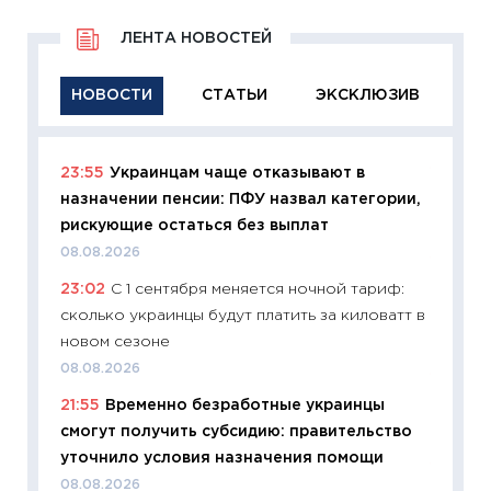
ЛЕНТА НОВОСТЕЙ
НОВОСТИ
СТАТЬИ
ЭКСКЛЮЗИВ
23:55
Украинцам чаще отказывают в
11:29
Ка
назначении пенсии: ПФУ назвал категории,
успешн
рискующие остаться без выплат
21.07.20
08.08.2026
11:26
Ка
23:02
С 1 сентября меняется ночной тариф:
риски 
сколько украинцы будут платить за киловатт в
облига
новом сезоне
08.07.2
08.08.2026
11:20
Це
21:55
Временно безработные украинцы
будуще
смогут получить субсидию: правительство
01.07.2
уточнило условия назначения помощи
11:24
Пр
08.08.2026