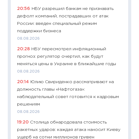
образо
20:56
НБУ разрешил банкам не признавать
платит
дефолт компаний, пострадавших от атак
29.06.2
России: введен специальный режим
11:27
Вс
поддержки бизнеса
Украин
08.08.2026
универ
20:28
НБУ пересмотрел инфляционный
абитур
прогноз: регулятор очертил, как будут
23.06.2
меняться цены в Украине в ближайшие годы
11:29
До
08.08.2026
что на
20:14
Юлию Свириденко рассматривают на
деклар
должность главы «Нафтогаза»:
19.06.20
наблюдательный совет готовится к кадровым
11:22
Ка
решениям
ваканс
08.08.2026
11.06.20
19:20
Столица обнародовала стоимость
11:27
До
ракетных ударов: каждая атака наносит Киеву
промыш
ущерб на сотни миллионов гривен