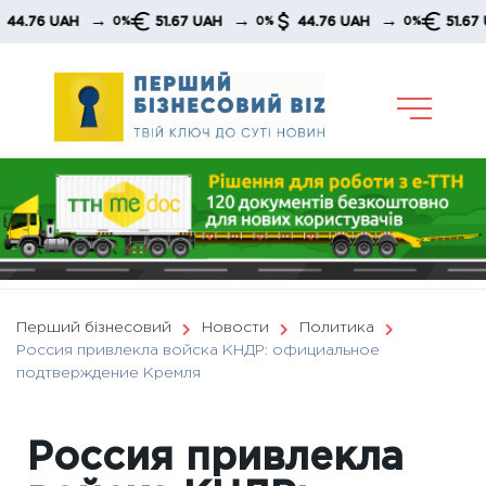
Skip
→
→
→
6 UAH
51.67 UAH
44.76 UAH
51.67 UAH
0%
0%
0%
to
content
Перший бізнесовий
Новости
Политика
Россия привлекла войска КНДР: официальное
подтверждение Кремля
Россия привлекла