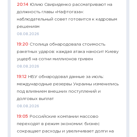
20:14
Юлию Свириденко рассматривают на
деклар
должность главы «Нафтогаза»:
19.06.20
наблюдательный совет готовится к кадровым
11:22
Ка
решениям
ваканс
08.08.2026
11.06.20
19:20
Столица обнародовала стоимость
11:27
До
ракетных ударов: каждая атака наносит Киеву
промыш
ущерб на сотни миллионов гривен
30.04.2
08.08.2026
11:32
Бо
19:12
НБУ обнародовал данные за июль:
уверен
международные резервы Украины изменились
поведе
под влиянием внешних поступлений и
27.04.2
долговых выплат
11:28
По
08.08.2026
измени
19:05
Российские компании массово
в 2026
переходят в режим экономии: бизнес
13.04.20
сокращает расходы и увеличивает долги на