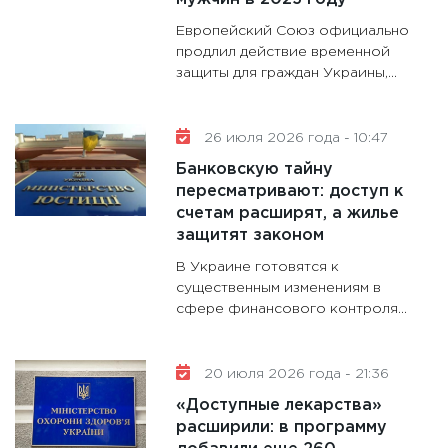
гранто
дефиц
Европейский Союз официально
13.01.20
продлил действие временной
защиты для граждан Украины,...
11:30
Ст
будуще
31.12.20
26 июля 2026 года - 10:47
Банковскую тайну
пересматривают: доступ к
счетам расширят, а жилье
защитят законом
В Украине готовятся к
существенным изменениям в
сфере финансового контроля...
20 июля 2026 года - 21:36
«Доступные лекарства»
расширили: в программу