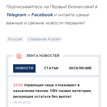
Подписывайтесь на Первый Бизнесовий в
Telegram
и
Facebook
и читайте самые
важные и свежие новости первыми!
Россия
Северная Корея
ЛЕНТА НОВОСТЕЙ
НОВОСТИ
СТАТЬИ
ЭКСКЛЮЗИВ
23:55
Украинцам чаще отказывают в
11:29
Ка
назначении пенсии: ПФУ назвал категории,
успешн
рискующие остаться без выплат
21.07.20
08.08.2026
11:26
Ка