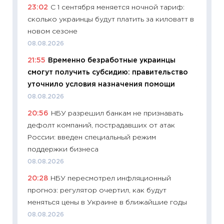
23:02
С 1 сентября меняется ночной тариф:
риски 
сколько украинцы будут платить за киловатт в
облига
новом сезоне
08.07.2
08.08.2026
11:20
Це
21:55
Временно безработные украинцы
будуще
смогут получить субсидию: правительство
01.07.2
уточнило условия назначения помощи
11:24
Пр
08.08.2026
образо
20:56
НБУ разрешил банкам не признавать
платит
дефолт компаний, пострадавших от атак
29.06.2
России: введен специальный режим
11:27
Вс
поддержки бизнеса
Украин
08.08.2026
универ
20:28
НБУ пересмотрел инфляционный
абитур
прогноз: регулятор очертил, как будут
23.06.2
меняться цены в Украине в ближайшие годы
11:29
До
08.08.2026
что на