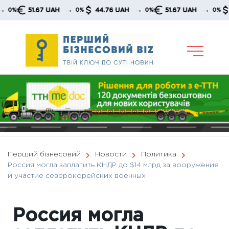
Skip
→
→
→
51.67 UAH
44.76 UAH
51.67 UAH
44.7
0%
0%
0%
to
content
Перший бізнесовий
Новости
Политика
Россия могла заплатить КНДР до $14 млрд за вооружение
и участие северокорейских военных
Россия могла