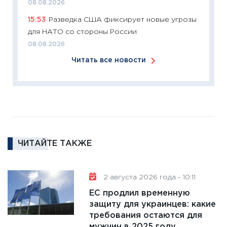
11:26
П
08.08.2026
2025-2
15:53
Разведка США фиксирует новые угрозы
сбереж
для НАТО со стороны России
Institu
08.08.2026
18.02.20
Читать все новости
11:27
За
кто ди
кандид
16.02.20
11:30
Ре
котель
ЧИТАЙТЕ ТАКЖЕ
аудита
30.01.20
11:30
Кр
2 августа 2026 года - 10:11
делают
ЕС продлил временную
28.01.20
защиту для украинцев: какие
требования остаются для
11:28
Го
мужчин в 2025 году