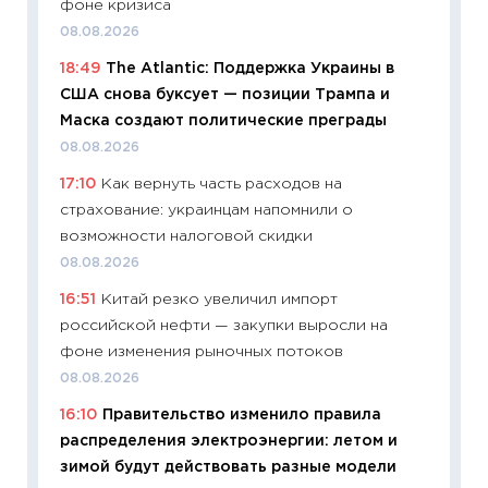
11:29
Ск
фоне кризиса
пасхал
08.08.2026
собств
18:49
The Atlantic: Поддержка Украины в
сравне
США снова буксует — позиции Трампа и
06.04.2
Маска создают политические преграды
11:24
Ск
08.08.2026
сдержи
17:10
Как вернуть часть расходов на
Майком
страхование: украинцам напомнили о
перев
возможности налоговой скидки
30.03.2
08.08.2026
11:26
Зо
16:51
Китай резко увеличил импорт
время 
российской нефти — закупки выросли на
12.03.20
фоне изменения рыночных потоков
11:27
Эк
08.08.2026
что из
16:10
Правительство изменило правила
перспе
распределения электроэнергии: летом и
24.02.2
зимой будут действовать разные модели