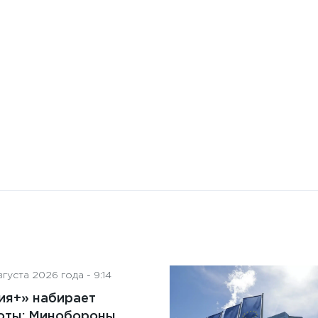
Бизнес-Диалог: Влияние
искусственного интеллекта
на деятельность советов
директоров
густа 2026 года - 9:14
ия+» набирает
оты: Минобороны