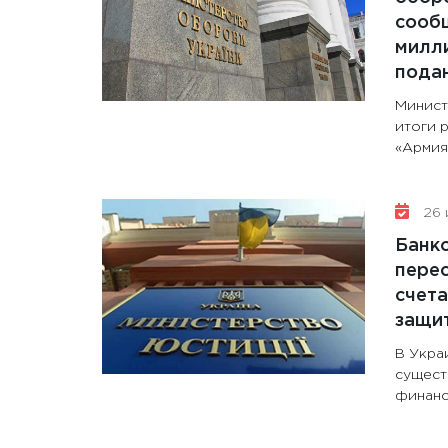
сообщ
милли
пода
Минист
итоги 
«Армия+
26 
Банк
перес
счета
защи
В Укра
сущест
финанс