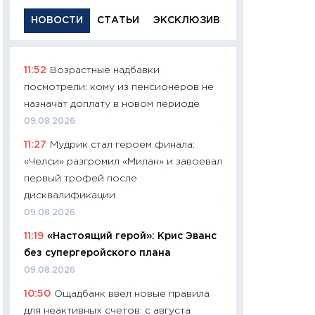
НОВОСТИ
СТАТЬИ
ЭКСКЛЮЗИВ
11:52
Возрастные надбавки
11:29
Качественн
посмотрели: кому из пенсионеров не
основа успешног
назначат доплату в новом периоде
21.07.2026
09.08.2026
11:26
Как заработ
11:27
Мудрик стал героем финала:
доходность, риск
«Челси» разгромил «Милан» и завоевал
покупки государ
первый трофей после
08.07.2026
дисквалификации
11:20
Цена здоров
09.08.2026
медицина будуще
11:19
«Настоящий герой»: Крис Эванс
расходы людей
без супергеройского плана
01.07.2026
09.08.2026
11:24
Профессии б
10:50
Ощадбанк ввел новые правила
двигается образо
для неактивных счетов: с августа
навыки будут пл