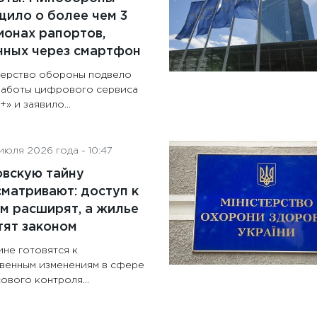
ило о более чем 3
онах рапортов,
нных через смартфон
ерство обороны подвело
работы цифрового сервиса
» и заявило...
июля 2026 года - 10:47
овскую тайну
матривают: доступ к
м расширят, а жилье
тят законом
ине готовятся к
венным изменениям в сфере
ового контроля...