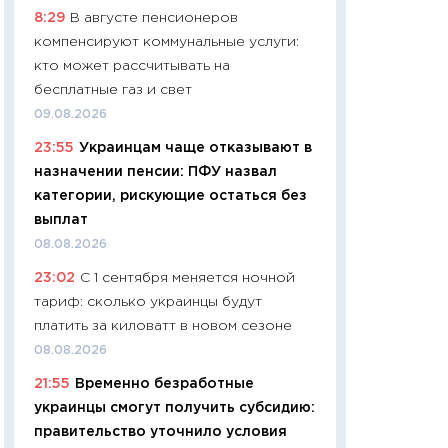
8:29
В августе пенсионеров
чеки
компенсируют коммунальные услуги:
30.04.2026
кто может рассчитывать на
11:32
Больше сбе
бесплатные газ и свет
уверенности: как
09.08.2026
финансовое пове
23:55
Украинцам чаще отказывают в
27.04.2026
назначении пенсии: ПФУ назвал
11:28
Почему еда 
категории, рискующие остаться без
бюджет: как изм
выплат
продуктовая кор
08.08.2026
2026 году
23:02
С 1 сентября меняется ночной
13.04.2026
тариф: сколько украинцы будут
11:29
Сколько дей
платить за киловатт в новом сезоне
пасхальная корзи
08.08.2026
собственный рас
21:55
Временно безработные
набора по сравн
украинцы смогут получить субсидию:
официальной оц
правительство уточнило условия
06.04.2026