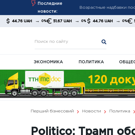
Skip
Последние
Мудрик стал героем фина
to
новости:
дисквалификации
content
→
→
→
→
UAH
51.67 UAH
44.76 UAH
51.67 UAH
0%
0%
0%
«Настоящий герой»: Крис
ЭКОНОМИКА
ПОЛИТИКА
ОБЩЕ
Перший бізнесовий
Новости
Политика
Politico: Трамп о