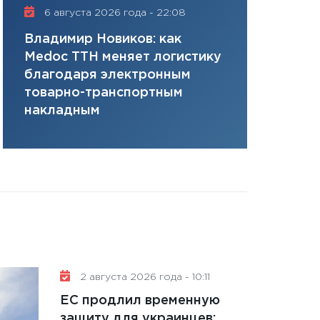
плана, грантова
6 августа 2026 года - 22:08
16 июля 20
управляемый де
Владимир Новиков: как
Сергей Ко
13.01.2026
Medoc ТТН меняет логистику
платит за 
11:30
Стратегичес
благодаря электронным
сервисов т
портфель будущ
товарно-транспортным
одного»
31.12.2025
накладным
Читать вс
2 августа 2026 года - 10:11
ЕС продлил временную
защиту для украинцев: