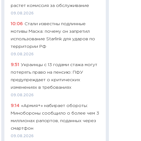
растет комиссия за обслуживание
29.06.2026
09.08.2026
11:27
Вступительн
10:06
Стали известны подлинные
Украине: цена ко
мотивы Маска: почему он запретил
университетов и
использование Starlink для ударов по
абитуриентов
территории РФ
23.06.2026
09.08.2026
11:29
Доллар по 51
9:51
Украинцы с 13 годами стажа могут
тысяч: что на са
потерять право на пенсию: ПФУ
показывает Бюд
предупреждает о критических
2027–2029
изменениях в требованиях
19.06.2026
09.08.2026
11:22
Кадровый д
9:14
«Армия+» набирает обороты:
вакансии: мешаю
Минобороны сообщило о более чем 3
найму
миллионах рапортов, поданных через
11.06.2026
смартфон
11:27
Дорожает ещ
09.08.2026
промышленные ц