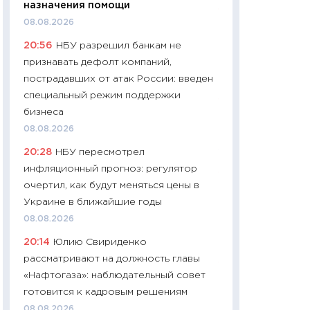
назначения помощи
11:24
Сколько сто
08.08.2026
сдерживание в 20
20:56
НБУ разрешил банкам не
разговора с Май
признавать дефолт компаний,
арифметики пер
пострадавших от атак России: введен
30.03.2026
специальный режим поддержки
11:26
Золото по $
бизнеса
$80: время покуп
08.08.2026
фиксировать при
20:28
НБУ пересмотрел
12.03.2026
инфляционный прогноз: регулятор
11:27
Экономика 
очертил, как будут меняться цены в
войны: что измен
Украине в ближайшие годы
какие перспектив
08.08.2026
стабильности
20:14
Юлию Свириденко
24.02.2026
рассматривают на должность главы
11:26
Потреблени
«Нафтогаза»: наблюдательный совет
украинцев 2025-2
готовится к кадровым решениям
расходов, сбере
08.08.2026