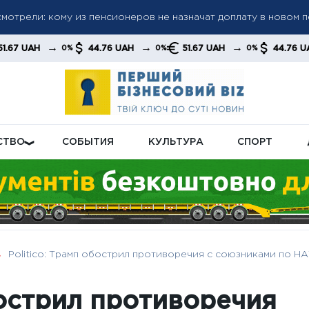
ла: «Челси» разгромил «Милан» и завоевал первый трофей п
→
→
→
44.76 UAH
51.67 UAH
44.76 UAH
0%
0%
0%
0%
 Эванс без супергеройского плана
СТВО
СОБЫТИЯ
КУЛЬТУРА
СПОРТ
Politico: Трамп обострил противоречия с союзниками по НА
бострил противоречия