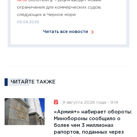
18:10
Bloomberg: Турция вводит новые
перспе
ограничения для коммерческих судов,
24.02.2
следующих в Черное море
11:26
П
09.08.2026
2025-2
Читать все новости
сбереж
Institu
18.02.20
11:27
За
кто ди
кандид
16.02.20
ЧИТАЙТЕ ТАКЖЕ
11:30
Ре
котель
9 августа 2026 года - 9:14
аудита
«Армия+» набирает обороты:
30.01.20
Минобороны сообщило о
11:30
Кр
более чем 3 миллионах
делают
рапортов, поданных через