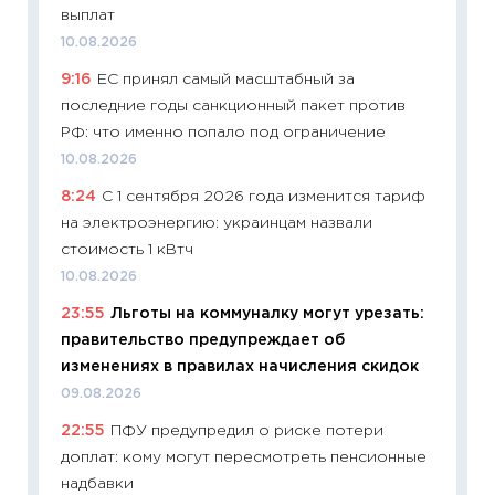
выплат
21.07.20
10.08.2026
11:26
Ка
9:16
ЕС принял самый масштабный за
риски 
последние годы санкционный пакет против
облига
РФ: что именно попало под ограничение
08.07.2
10.08.2026
11:20
Це
8:24
С 1 сентября 2026 года изменится тариф
будуще
на электроэнергию: украинцам назвали
01.07.2
стоимость 1 кВтч
11:24
Пр
10.08.2026
образо
23:55
Льготы на коммуналку могут урезать:
платит
правительство предупреждает об
29.06.2
изменениях в правилах начисления скидок
11:27
Вс
09.08.2026
Украин
22:55
ПФУ предупредил о риске потери
универ
доплат: кому могут пересмотреть пенсионные
абитур
надбавки
23.06.2