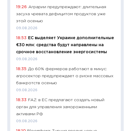
в 2026
19:26
Аграрии предупреждают: длительная
13.04.20
засуха чревата дефицитом продуктов уже
11:29
Ск
этой осенью
пасхал
09.08.2026
собств
18:53
ЕС выделяет Украине дополнительные
сравне
€30 млн: средства будут направлены на
06.04.2
срочное восстановление энергосистемы
11:24
Ск
09.08.2026
сдержи
18:35
До 60% фермеров работают в минус:
Майком
агросектор предупреждает о риске массовых
перев
банкротств осенью
30.03.2
09.08.2026
11:26
Зо
18:33
FAZ: в ЕС предлагают создать новый
время 
орган для управления замороженными
12.03.20
активами РФ
11:27
Эк
09.08.2026
что из