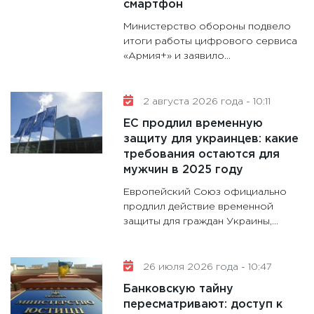
28.01.20
смартфон
11:28
Го
Министерство обороны подвело
гранто
итоги работы цифрового сервиса
«Армия+» и заявило...
дефиц
13.01.20
11:30
Ст
2 августа 2026 года - 10:11
будуще
ЕС продлил временную
31.12.20
защиту для украинцев: какие
требования остаются для
мужчин в 2025 году
Европейский Союз официально
продлил действие временной
защиты для граждан Украины,...
26 июля 2026 года - 10:47
Банковскую тайну
пересматривают: доступ к