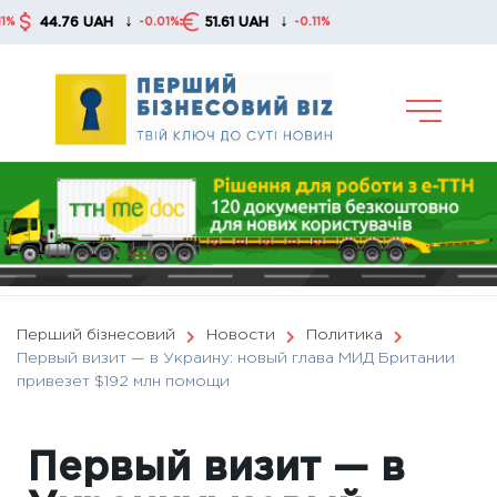
Skip
↓
↓
.76 UAH
51.61 UAH
-0.01%
-0.11%
to
content
Перший бізнесовий
Новости
Политика
Первый визит — в Украину: новый глава МИД Британии
привезет $192 млн помощи
Первый визит — в