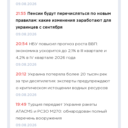
09.08.2026
11:29
До
21:55
Пенсии будут перечисляться по новым
что на
правилам: какие изменения заработают для
деклар
украинцев с сентября
19.06.20
09.08.2026
11:22
Ка
20:54
НБУ повысил прогноз роста ВВП:
ваканс
экономика ускорится до 2,1% в III квартале и
11.06.20
4,2% в IV квартале 2026 года
11:27
До
09.08.2026
промыш
20:12
Украина потеряла более 20 тысяч рек
30.04.2
за три десятилетия: эксперты предупреждают
11:32
Бо
о критическом истощении водных ресурсов
уверен
09.08.2026
поведе
19:49
Турция передает Украине ракеты
27.04.2
ATACMS и РСЗО M270: обнародован полный
11:28
По
перечень вооружения
измени
09.08.2026