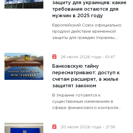
защиту для украинцев: какие
11:30
Кр
требования остаются для
делают
мужчин в 2025 году
28.01.20
Европейский Союз официально
11:28
Го
продлил действие временной
защиты для граждан Украины,...
гранто
дефиц
13.01.20
26 июля 2026 года - 10:47
11:30
Ст
Банковскую тайну
будуще
пересматривают: доступ к
31.12.20
счетам расширят, а жилье
защитят законом
В Украине готовятся к
существенным изменениям в
сфере финансового контроля...
20 июля 2026 года - 21:36