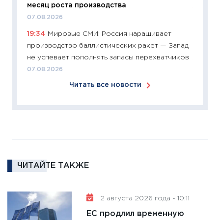
месяц роста производства
11:27
Эк
07.08.2026
что из
19:34
Мировые СМИ: Россия наращивает
перспе
производство баллистических ракет — Запад
24.02.2
не успевает пополнять запасы перехватчиков
11:26
П
07.08.2026
2025-2
Читать все новости
сбереж
Institu
18.02.20
11:27
За
кто ди
кандид
16.02.20
ЧИТАЙТЕ ТАКЖЕ
11:30
Ре
котель
2 августа 2026 года - 10:11
аудита
ЕС продлил временную
30.01.20