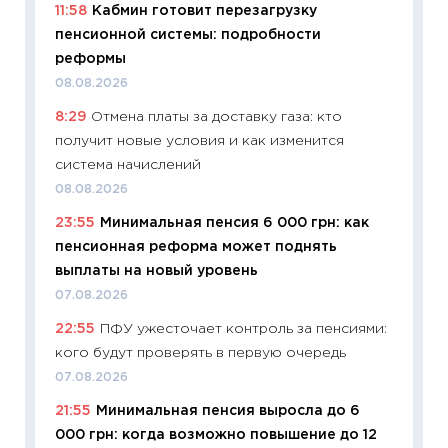
11:58
Кабмин готовит перезагрузку
универ
пенсионной системы: подробности
абитур
реформы
23.06.2
08.08.2026
11:29
До
8:29
Отмена платы за доставку газа: кто
что на
получит новые условия и как изменится
деклар
система начислений
19.06.20
08.08.2026
11:22
Ка
23:55
Минимальная пенсия 6 000 грн: как
ваканс
пенсионная реформа может поднять
11.06.20
выплаты на новый уровень
11:27
До
07.08.2026
промыш
22:55
ПФУ ужесточает контроль за пенсиями:
30.04.2
кого будут проверять в первую очередь
11:32
Бо
07.08.2026
уверен
21:55
Минимальная пенсия выросла до 6
поведе
000 грн: когда возможно повышение до 12
27.04.2