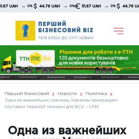
Skip
→
→
→
→
UAH
44.76 UAH
51.67 UAH
44.76 UAH
0%
0%
0%
to
content
Перший бізнесовий
Новости
Политика
Одна из важнейших союзниц Украины прекращает
поставки тяжелой техники для ВСУ – СМИ
Одна из важнейших