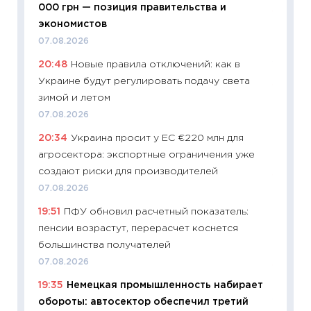
000 грн — позиция правительства и
11:28
По
экономистов
измени
07.08.2026
в 2026
20:48
Новые правила отключений: как в
13.04.20
Украине будут регулировать подачу света
11:29
Ск
зимой и летом
пасхал
07.08.2026
собств
20:34
Украина просит у ЕС €220 млн для
сравне
агросектора: экспортные ограничения уже
06.04.2
создают риски для производителей
11:24
Ск
07.08.2026
сдержи
19:51
ПФУ обновил расчетный показатель:
Майком
пенсии возрастут, перерасчет коснется
перев
большинства получателей
30.03.2
07.08.2026
11:26
Зо
19:35
Немецкая промышленность набирает
время 
обороты: автосектор обеспечил третий
12.03.20