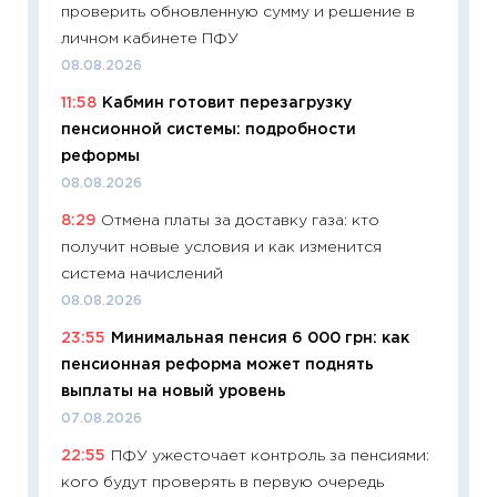
проверить обновленную сумму и решение в
29.06.2
личном кабинете ПФУ
11:27
Вс
08.08.2026
Украин
11:58
Кабмин готовит перезагрузку
универ
пенсионной системы: подробности
абитур
реформы
23.06.2
08.08.2026
11:29
До
8:29
Отмена платы за доставку газа: кто
что на
получит новые условия и как изменится
деклар
система начислений
19.06.20
08.08.2026
11:22
Ка
23:55
Минимальная пенсия 6 000 грн: как
ваканс
пенсионная реформа может поднять
11.06.20
выплаты на новый уровень
11:27
До
07.08.2026
промыш
22:55
ПФУ ужесточает контроль за пенсиями:
30.04.2
кого будут проверять в первую очередь
11:32
Бо