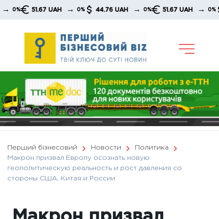
Skip
→
→
→
51.67 UAH
44.76 UAH
51.67 UAH
44
%
0%
0%
0%
to
content
Перший бізнесовий
Новости
Политика
Макрон призвал Европу осознать новую
геополитическую реальность и рост давления со
стороны США, Китая и России
Макрон призвал