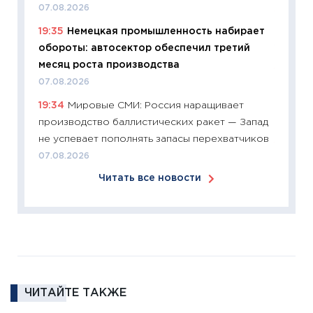
07.08.2026
11:26
Зо
19:35
Немецкая промышленность набирает
время 
обороты: автосектор обеспечил третий
12.03.20
месяц роста производства
11:27
Эк
07.08.2026
что из
19:34
Мировые СМИ: Россия наращивает
перспе
производство баллистических ракет — Запад
24.02.2
не успевает пополнять запасы перехватчиков
11:26
П
07.08.2026
2025-2
Читать все новости
сбереж
Institu
18.02.20
11:27
За
кто ди
кандид
16.02.20
ЧИТАЙТЕ ТАКЖЕ
11:30
Ре