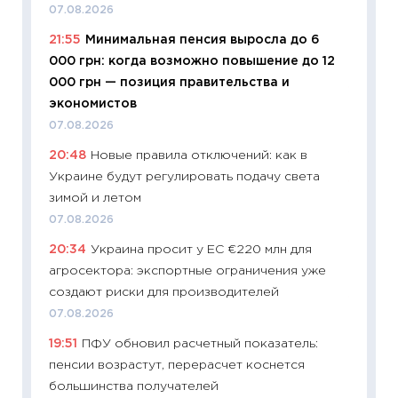
07.08.2026
уверен
21:55
Минимальная пенсия выросла до 6
поведе
000 грн: когда возможно повышение до 12
27.04.2
000 грн — позиция правительства и
11:28
По
экономистов
измени
07.08.2026
в 2026
20:48
Новые правила отключений: как в
13.04.20
Украине будут регулировать подачу света
11:29
Ск
зимой и летом
пасхал
07.08.2026
собств
20:34
Украина просит у ЕС €220 млн для
сравне
агросектора: экспортные ограничения уже
06.04.2
создают риски для производителей
11:24
Ск
07.08.2026
сдержи
19:51
ПФУ обновил расчетный показатель:
Майком
пенсии возрастут, перерасчет коснется
перев
большинства получателей
30.03.2