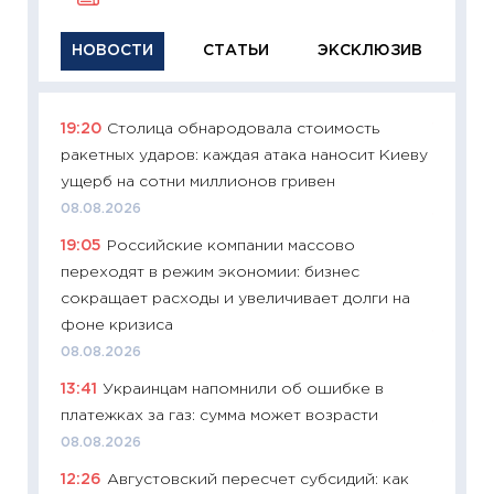
НОВОСТИ
СТАТЬИ
ЭКСКЛЮЗИВ
19:20
Столица обнародовала стоимость
11:29
Ка
ракетных ударов: каждая атака наносит Киеву
успешн
ущерб на сотни миллионов гривен
21.07.20
08.08.2026
11:26
Ка
19:05
Российские компании массово
риски 
переходят в режим экономии: бизнес
облига
сокращает расходы и увеличивает долги на
08.07.2
фоне кризиса
11:20
Це
08.08.2026
будуще
13:41
Украинцам напомнили об ошибке в
01.07.2
платежках за газ: сумма может возрасти
11:24
Пр
08.08.2026
образо
12:26
Августовский пересчет субсидий: как
платит