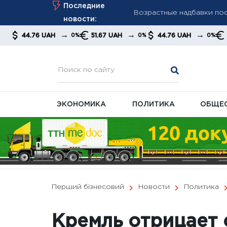
Возрастные надбавки пос
Skip
Последние
Мудрик стал героем фина
to
новости:
дисквалификации
content
→
→
→
 UAH
51.67 UAH
44.76 UAH
51.67 UAH
0%
0%
0%
«Настоящий герой»: Крис
ЭКОНОМИКА
ПОЛИТИКА
ОБЩЕ
Перший бізнесовий
Новости
Политика
Кремль отрицает 