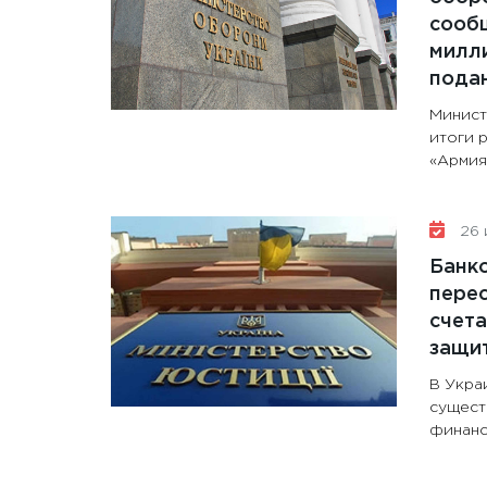
сообщ
милли
пода
Минист
итоги 
«Армия+
26 
Банк
перес
счета
защи
В Укра
сущест
финанс