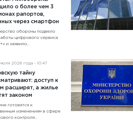
ило о более чем 3
онах рапортов,
нных через смартфон
ерство обороны подвело
работы цифрового сервиса
» и заявило...
июля 2026 года - 10:47
овскую тайну
матривают: доступ к
м расширят, а жилье
тят законом
ине готовятся к
венным изменениям в сфере
ового контроля...