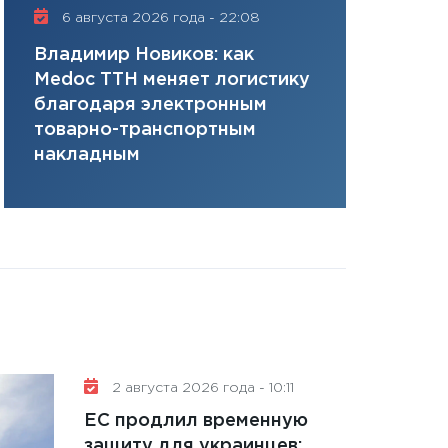
плана, грантова
6 августа 2026 года - 22:08
16 июля 20
управляемый де
Владимир Новиков: как
Сергей Ко
13.01.2026
Medoc ТТН меняет логистику
платит за 
11:30
Стратегичес
благодаря электронным
сервисов т
портфель будущ
товарно-транспортным
одного»
31.12.2025
накладным
Читать вс
2 августа 2026 года - 10:11
ЕС продлил временную
защиту для украинцев: