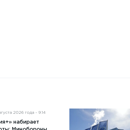
Бизнес-Диалог: Влияние
искусственного интеллекта
на деятельность советов
директоров
густа 2026 года - 9:14
ия+» набирает
оты: Минобороны