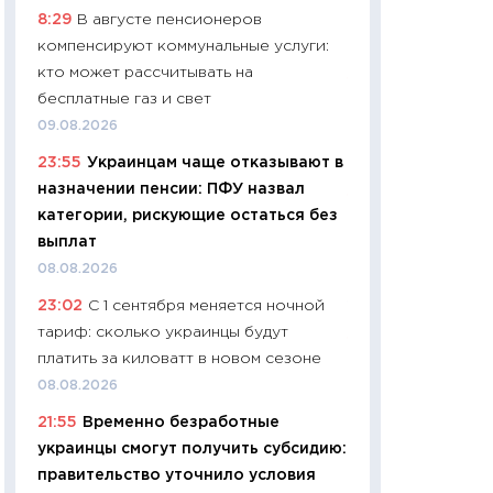
8:29
В августе пенсионеров
чеки
компенсируют коммунальные услуги:
30.04.2026
кто может рассчитывать на
11:32
Больше сбе
бесплатные газ и свет
уверенности: как
09.08.2026
финансовое пове
23:55
Украинцам чаще отказывают в
27.04.2026
назначении пенсии: ПФУ назвал
11:28
Почему еда 
категории, рискующие остаться без
бюджет: как изм
выплат
продуктовая кор
08.08.2026
2026 году
23:02
С 1 сентября меняется ночной
13.04.2026
тариф: сколько украинцы будут
11:29
Сколько дей
платить за киловатт в новом сезоне
пасхальная корзи
08.08.2026
собственный рас
21:55
Временно безработные
набора по сравн
украинцы смогут получить субсидию:
официальной оц
правительство уточнило условия
06.04.2026