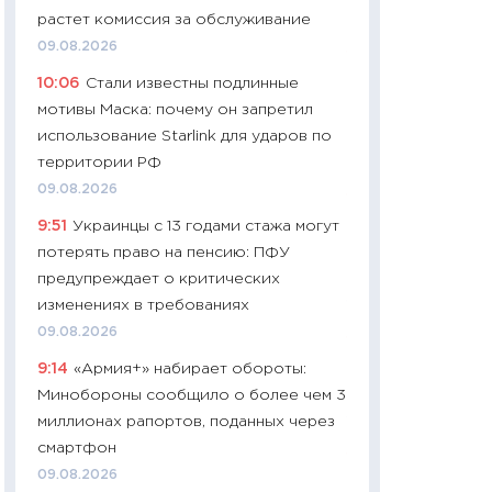
растет комиссия за обслуживание
29.06.2026
09.08.2026
11:27
Вступительн
10:06
Стали известны подлинные
Украине: цена ко
мотивы Маска: почему он запретил
университетов и
использование Starlink для ударов по
абитуриентов
территории РФ
23.06.2026
09.08.2026
11:29
Доллар по 51
9:51
Украинцы с 13 годами стажа могут
тысяч: что на са
потерять право на пенсию: ПФУ
показывает Бюд
предупреждает о критических
2027–2029
изменениях в требованиях
19.06.2026
09.08.2026
11:22
Кадровый д
9:14
«Армия+» набирает обороты:
вакансии: мешаю
Минобороны сообщило о более чем 3
найму
миллионах рапортов, поданных через
11.06.2026
смартфон
11:27
Дорожает ещ
09.08.2026
промышленные ц