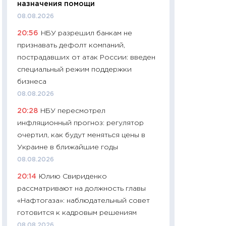
назначения помощи
11:24
Сколько сто
08.08.2026
сдерживание в 20
20:56
НБУ разрешил банкам не
разговора с Май
признавать дефолт компаний,
арифметики пер
пострадавших от атак России: введен
30.03.2026
специальный режим поддержки
11:26
Золото по $
бизнеса
$80: время покуп
08.08.2026
фиксировать при
20:28
НБУ пересмотрел
12.03.2026
инфляционный прогноз: регулятор
11:27
Экономика 
очертил, как будут меняться цены в
войны: что измен
Украине в ближайшие годы
какие перспектив
08.08.2026
стабильности
20:14
Юлию Свириденко
24.02.2026
рассматривают на должность главы
11:26
Потреблени
«Нафтогаза»: наблюдательный совет
украинцев 2025-2
готовится к кадровым решениям
расходов, сбере
08.08.2026