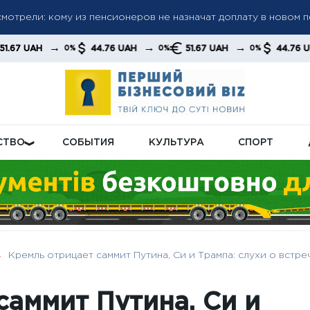
мотрели: кому из пенсионеров не назначат доплату в новом 
ла: «Челси» разгромил «Милан» и завоевал первый трофей п
→
→
→
→
44.76 UAH
51.67 UAH
44.76 UAH
0%
0%
0%
0%
 Эванс без супергеройского плана
СТВО
СОБЫТИЯ
КУЛЬТУРА
СПОРТ
Кремль отрицает саммит Путина, Си и Трампа: слухи о встр
саммит Путина, Си и