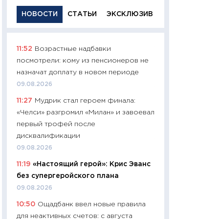
НОВОСТИ
СТАТЬИ
ЭКСКЛЮЗИВ
11:52
Возрастные надбавки
11:29
Качественн
посмотрели: кому из пенсионеров не
основа успешног
назначат доплату в новом периоде
21.07.2026
09.08.2026
11:26
Как заработ
11:27
Мудрик стал героем финала:
доходность, риск
«Челси» разгромил «Милан» и завоевал
покупки государ
первый трофей после
08.07.2026
дисквалификации
11:20
Цена здоров
09.08.2026
медицина будуще
11:19
«Настоящий герой»: Крис Эванс
расходы людей
без супергеройского плана
01.07.2026
09.08.2026
11:24
Профессии б
10:50
Ощадбанк ввел новые правила
двигается образо
для неактивных счетов: с августа
навыки будут пл