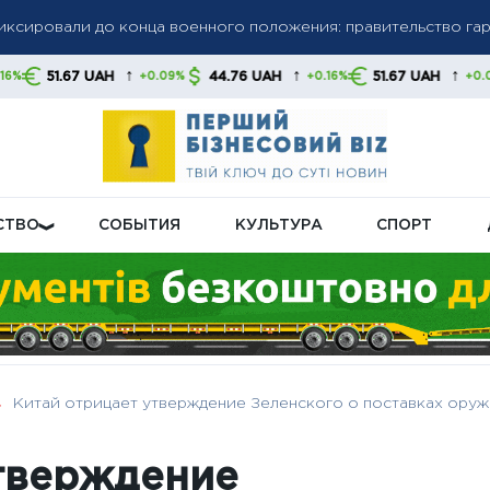
фиксировали до конца военного положения: правительство га
олгов: списание средств без предупреждения станет нормой,
↑
↑
↑
UAH
44.76 UAH
51.67 UAH
44.76 
+0.09%
+0.16%
+0.09%
 свои финансы
бную пенсионную реформу: что будет с выплатами
СТВО
СОБЫТИЯ
КУЛЬТУРА
СПОРТ
Китай отрицает утверждение Зеленского о поставках ору
утверждение