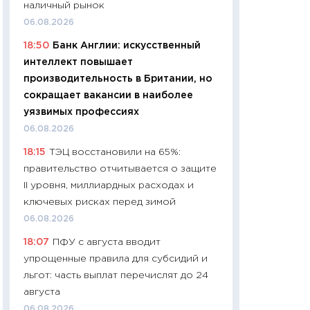
наличный рынок
чеки
06.08.2026
30.04.2026
18:50
Банк Англии: искусственный
11:32
Больше сбе
интеллект повышает
уверенности: как
производительность в Британии, но
финансовое пове
сокращает вакансии в наиболее
27.04.2026
уязвимых профессиях
11:28
Почему еда 
06.08.2026
бюджет: как изм
18:15
ТЭЦ восстановили на 65%:
продуктовая кор
правительство отчитывается о защите
2026 году
II уровня, миллиардных расходах и
13.04.2026
ключевых рисках перед зимой
11:29
Сколько дей
06.08.2026
пасхальная корзи
18:07
ПФУ с августа вводит
собственный рас
упрощенные правила для субсидий и
набора по сравн
льгот: часть выплат перечислят до 24
официальной оц
августа
06.04.2026
06.08.2026