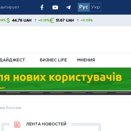
рантирует
Рус
Укр
 украинцам
↑
↑
UAH
51.67 UAH
+0.16%
+0.09%
ДАЙДЖЕСТ
БИЗНЕС LIFE
МНЕНИЯ
жия России
ЛЕНТА НОВОСТЕЙ