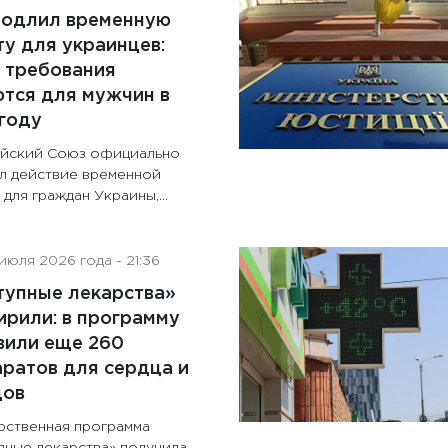
родлил временную
у для украинцев:
 требования
тся для мужчин в
году
йский Союз официально
л действие временной
для граждан Украины,...
июля 2026 года - 21:36
тупные лекарства»
рили: в программу
вили еще 260
ратов для сердца и
дов
рственная программа
пные лекарства» получила