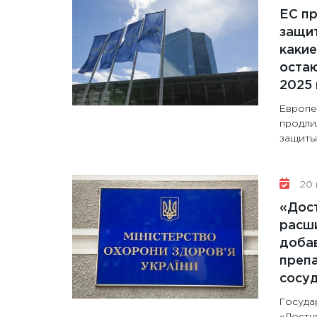
ЕС п
защит
какие
остаю
2025 
Европе
продли
защиты 
20 
«Дос
расши
доба
препа
сосу
Госуда
«Досту