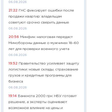
06.08.2026
29.06.2026
21:22
ГНС фиксирует ошибки после
11:27
Вступительн
продажи квартир: владельцам
Украине: цена ко
советуют срочно сверить данные
университетов и
06.08.2026
абитуриентов
20:56
Минфин: налоговая передаст
23.06.2026
Минобороны данные о мужчинах 18–60
11:29
Доллар по 51
лет для проверки военного учета
тысяч: что на са
06.08.2026
показывает Бюд
19:52
Правительство усиливает защиту
2027–2029
логистики: новые склады, страхование
19.06.2026
грузов и кредитные программы для
11:22
Кадровый д
бизнеса
вакансии: мешаю
06.08.2026
найму
19:14
Банкнота 2000 грн: НБУ готовит
11.06.2026
решение, а эксперты оценивают
11:27
Дорожает ещ
возможное влияние на цены и
промышленные ц