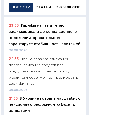
НОВОСТИ
СТАТЬИ
ЭКСКЛЮЗИВ
23:55
Тарифы на газ и тепло
11:29
Качественн
зафиксировали до конца военного
основа успешног
положения: правительство
21.07.2026
гарантирует стабильность платежей
11:26
Как заработ
06.08.2026
доходность, риск
22:55
Новые правила взыскания
покупки государ
долгов: списание средств без
08.07.2026
предупреждения станет нормой,
11:20
Цена здоров
украинцам советуют контролировать
медицина будуще
свои финансы
расходы людей
06.08.2026
01.07.2026
21:55
В Украине готовят масштабную
11:24
Профессии б
пенсионную реформу: что будет с
двигается образо
выплатами
навыки будут пл