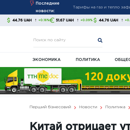
Тарифы на газ и тепло за
Skip
Последние
стабильность платежей
to
новости:
Новые правила взыскания д
content
↑
↑
↑
UAH
51.67 UAH
44.76 UAH
51.67 
+0.16%
+0.09%
+0.16%
советуют контролировать
В Украине готовят масшта
ЭКОНОМИКА
ПОЛИТИКА
ОБЩЕ
Перший бізнесовий
Новости
Политика
Китай отрицает 