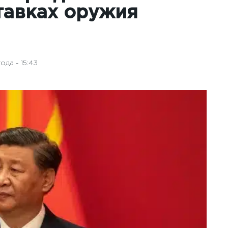
тавках оружия
да - 15:43