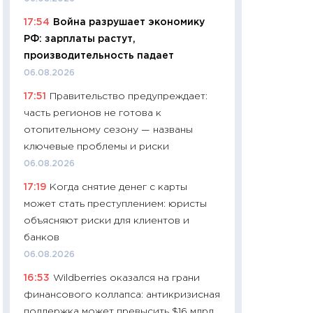
11:24
Сколько сто
17:54
Война разрушает экономику
сдерживание в 20
РФ: зарплаты растут,
разговора с Май
производительность падает
арифметики пер
06.08.2026
30.03.2026
17:51
Правительство предупреждает:
11:26
Золото по $
часть регионов не готова к
$80: время покуп
отопительному сезону — названы
фиксировать при
ключевые проблемы и риски
12.03.2026
06.08.2026
11:27
Экономика 
17:19
Когда снятие денег с карты
войны: что измен
может стать преступлением: юристы
какие перспектив
объясняют риски для клиентов и
стабильности
банков
24.02.2026
06.08.2026
11:26
Потреблени
16:53
Wildberries оказался на грани
украинцев 2025-2
финансового коллапса: антикризисная
расходов, сбере
поддержка может превысить $16 млрд