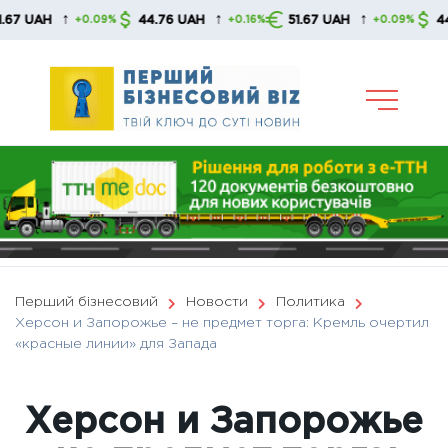
Skip
↑
↑
↑
H
44.76 UAH
51.67 UAH
44.76 U
+0.09%
+0.16%
+0.09%
to
content
Перший бізнесовий
Новости
Политика
Херсон и Запорожье – не предмет торга: Кремль очертил
«красные линии» для Запада
Херсон и Запорожье