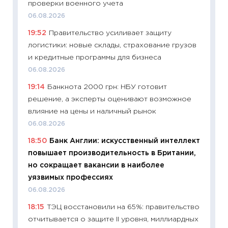
проверки военного учета
11:28
По
06.08.2026
измени
19:52
Правительство усиливает защиту
в 2026
логистики: новые склады, страхование грузов
13.04.20
и кредитные программы для бизнеса
11:29
Ск
06.08.2026
пасхал
19:14
Банкнота 2000 грн: НБУ готовит
собств
решение, а эксперты оценивают возможное
сравне
влияние на цены и наличный рынок
06.04.2
06.08.2026
11:24
Ск
18:50
Банк Англии: искусственный интеллект
сдержи
повышает производительность в Британии,
Майком
но сокращает вакансии в наиболее
перев
уязвимых профессиях
30.03.2
06.08.2026
11:26
Зо
18:15
ТЭЦ восстановили на 65%: правительство
время 
отчитывается о защите II уровня, миллиардных
12.03.20