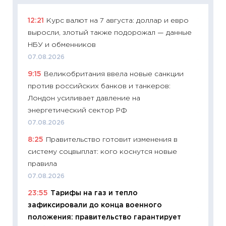
12:21
Курс валют на 7 августа: доллар и евро
11:29
Ка
выросли, злотый также подорожал — данные
успешн
НБУ и обменников
21.07.20
07.08.2026
11:26
Ка
9:15
Великобритания ввела новые санкции
риски 
против российских банков и танкеров:
облига
Лондон усиливает давление на
08.07.2
энергетический сектор РФ
11:20
Це
07.08.2026
будуще
8:25
Правительство готовит изменения в
01.07.2
систему соцвыплат: кого коснутся новые
11:24
Пр
правила
образо
07.08.2026
платит
23:55
Тарифы на газ и тепло
29.06.2
зафиксировали до конца военного
11:27
Вс
положения: правительство гарантирует
Украин