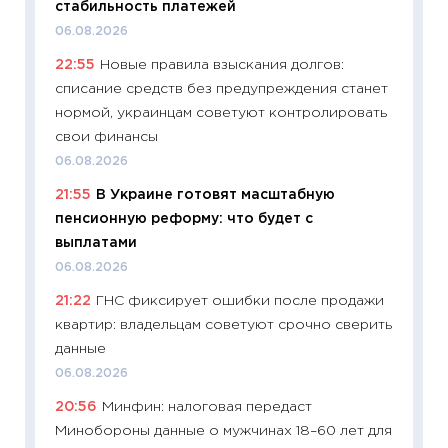
стабильность платежей
универ
06.08.2026
абитур
22:55
Новые правила взыскания долгов:
23.06.2
списание средств без предупреждения станет
11:29
До
нормой, украинцам советуют контролировать
что на
свои финансы
деклар
06.08.2026
19.06.20
21:55
В Украине готовят масштабную
11:22
Ка
пенсионную реформу: что будет с
ваканс
выплатами
11.06.20
06.08.2026
11:27
До
21:22
ГНС фиксирует ошибки после продажи
промыш
квартир: владельцам советуют срочно сверить
30.04.2
данные
11:32
Бо
06.08.2026
уверен
20:56
Минфин: налоговая передаст
поведе
Минобороны данные о мужчинах 18–60 лет для
27.04.2