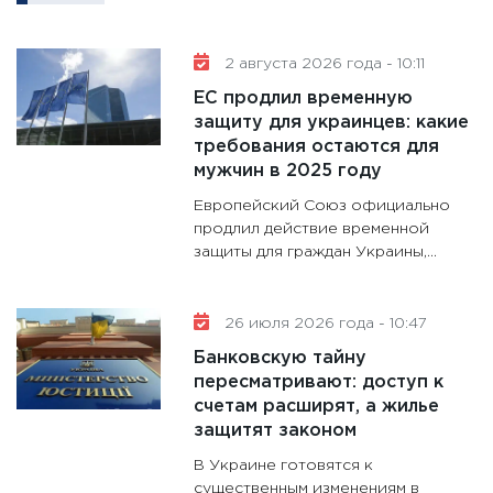
11:30
Кр
делают
2 августа 2026 года - 10:11
28.01.20
ЕС продлил временную
11:28
Го
защиту для украинцев: какие
требования остаются для
гранто
мужчин в 2025 году
дефиц
13.01.20
Европейский Союз официально
продлил действие временной
11:30
Ст
защиты для граждан Украины,...
будуще
31.12.20
26 июля 2026 года - 10:47
Банковскую тайну
пересматривают: доступ к
счетам расширят, а жилье
защитят законом
В Украине готовятся к
существенным изменениям в