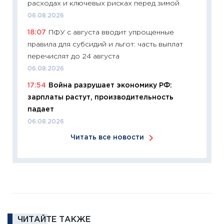
расходах и ключевых рисках перед зимой
11:27
Эк
06.08.2026
что из
18:07
ПФУ с августа вводит упрощенные
перспе
правила для субсидий и льгот: часть выплат
24.02.2
перечислят до 24 августа
11:26
П
06.08.2026
2025-2
17:54
Война разрушает экономику РФ:
сбереж
зарплаты растут, производительность
Institu
падает
18.02.20
06.08.2026
11:27
За
Читать все новости
кто ди
кандид
16.02.20
11:30
Ре
котель
аудита
ЧИТАЙТЕ ТАКЖЕ
30.01.20