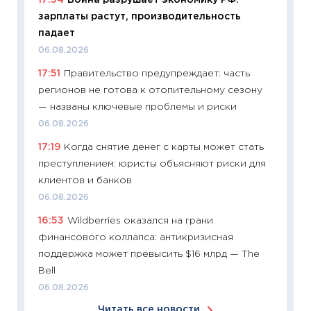
сдержи
зарплаты растут, производительность
Майком
падает
перев
06.08.2026
30.03.2
17:51
Правительство предупреждает: часть
11:26
Зо
регионов не готова к отопительному сезону
время 
— названы ключевые проблемы и риски
12.03.20
06.08.2026
11:27
Эк
17:19
Когда снятие денег с карты может стать
что из
преступлением: юристы объясняют риски для
перспе
клиентов и банков
24.02.2
06.08.2026
11:26
П
16:53
Wildberries оказался на грани
2025-2
финансового коллапса: антикризисная
сбереж
поддержка может превысить $16 млрд — The
Institu
Bell
18.02.20
06.08.2026
11:27
За
Читать все новости