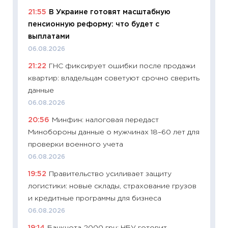
01.07.2
21:55
В Украине готовят масштабную
11:24
Пр
пенсионную реформу: что будет с
образо
выплатами
платит
06.08.2026
29.06.2
21:22
ГНС фиксирует ошибки после продажи
11:27
Вс
квартир: владельцам советуют срочно сверить
Украин
данные
универ
06.08.2026
абитур
20:56
Минфин: налоговая передаст
23.06.2
Минобороны данные о мужчинах 18–60 лет для
11:29
До
проверки военного учета
что на
06.08.2026
деклар
19:52
Правительство усиливает защиту
19.06.20
логистики: новые склады, страхование грузов
11:22
Ка
и кредитные программы для бизнеса
ваканс
06.08.2026
11.06.20
19:14
Банкнота 2000 грн: НБУ готовит