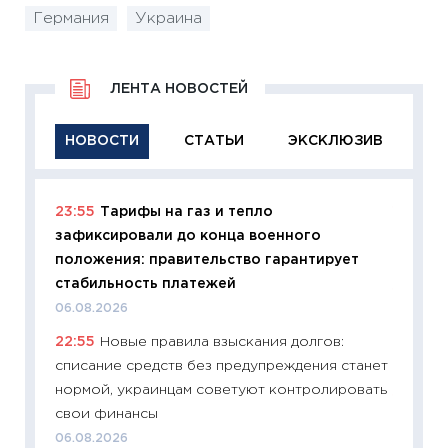
Германия
Украина
ЛЕНТА НОВОСТЕЙ
НОВОСТИ
СТАТЬИ
ЭКСКЛЮЗИВ
23:55
Тарифы на газ и тепло
11:29
Ка
зафиксировали до конца военного
успешн
положения: правительство гарантирует
21.07.20
стабильность платежей
11:26
Ка
06.08.2026
риски 
22:55
Новые правила взыскания долгов:
облига
списание средств без предупреждения станет
08.07.2
нормой, украинцам советуют контролировать
11:20
Це
свои финансы
будуще
06.08.2026