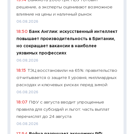
11:27
До
решение, а эксперты оценивают возможное
промыш
влияние на цены и наличный рынок
30.04.2
06.08.2026
11:32
Бо
18:50
Банк Англии: искусственный интеллект
уверен
повышает производительность в Британии,
поведе
но сокращает вакансии в наиболее
27.04.2
уязвимых профессиях
11:28
По
06.08.2026
измени
18:15
ТЭЦ восстановили на 65%: правительство
в 2026
отчитывается о защите II уровня, миллиардных
13.04.20
расходах и ключевых рисках перед зимой
11:29
Ск
06.08.2026
пасхал
18:07
ПФУ с августа вводит упрощенные
собств
правила для субсидий и льгот: часть выплат
сравне
перечислят до 24 августа
06.04.2
06.08.2026
11:24
Ск
17:54
Война разрушает экономику РФ: