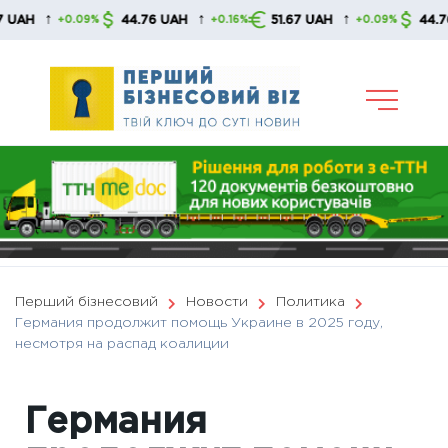
Skip
↑
↑
↑
44.76 UAH
51.67 UAH
44.76 UAH
+0.09%
+0.16%
+0.09%
to
content
Перший бізнесовий
Новости
Политика
Германия продолжит помощь Украине в 2025 году,
несмотря на распад коалиции
Германия