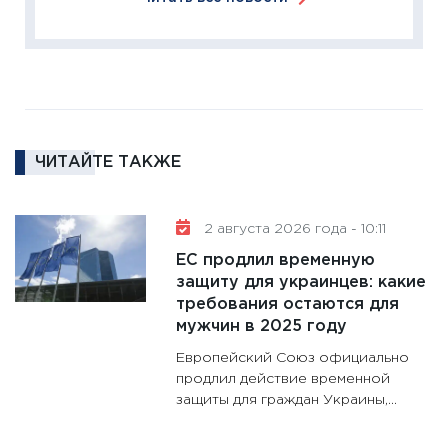
кто ди
кандид
16.02.20
11:30
Ре
котель
аудита
ЧИТАЙТЕ ТАКЖЕ
30.01.20
11:30
Кр
делают
2 августа 2026 года - 10:11
28.01.20
ЕС продлил временную
11:28
Го
защиту для украинцев: какие
требования остаются для
гранто
мужчин в 2025 году
дефиц
13.01.20
Европейский Союз официально
продлил действие временной
11:30
Ст
защиты для граждан Украины,...
будуще
31.12.20