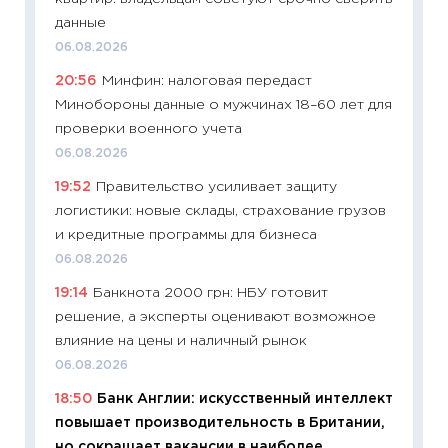
30.04.2
данные
11:32
Бо
06.08.2026
уверен
20:56
Минфин: налоговая передаст
поведе
Минобороны данные о мужчинах 18–60 лет для
27.04.2
проверки военного учета
11:28
По
06.08.2026
измени
19:52
Правительство усиливает защиту
в 2026
логистики: новые склады, страхование грузов
13.04.20
и кредитные программы для бизнеса
11:29
Ск
06.08.2026
пасхал
19:14
Банкнота 2000 грн: НБУ готовит
собств
решение, а эксперты оценивают возможное
сравне
влияние на цены и наличный рынок
06.04.2
06.08.2026
11:24
Ск
18:50
Банк Англии: искусственный интеллект
сдержи
повышает производительность в Британии,
Майком
но сокращает вакансии в наиболее