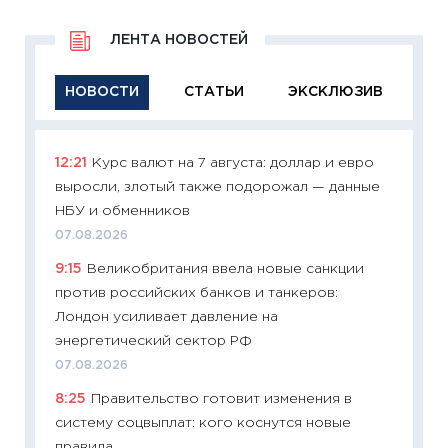
ЛЕНТА НОВОСТЕЙ
НОВОСТИ
СТАТЬИ
ЭКСКЛЮЗИВ
12:21
Курс валют на 7 августа: доллар и евро
11:29
Ка
выросли, злотый также подорожал — данные
успешн
НБУ и обменников
21.07.20
07.08.2026
11:26
Ка
9:15
Великобритания ввела новые санкции
риски 
против российских банков и танкеров:
облига
Лондон усиливает давление на
08.07.2
энергетический сектор РФ
11:20
Це
07.08.2026
будуще
8:25
Правительство готовит изменения в
01.07.2
систему соцвыплат: кого коснутся новые
11:24
Пр
правила