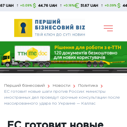
Skip
↑
↑
↑
44.76 UAH
51.67 UAH
44.76 UA
+0.09%
+0.16%
+0.09%
to
content
Перший бізнесовий
Новости
Политика
ЕС готовит новые шаги против России: министры
иностранных дел проведут срочные консультации после
массированного удара по Украине — Каллас
ЕС готовит новые