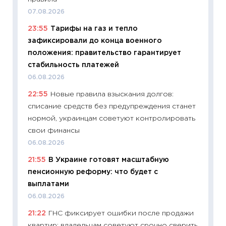
образо
07.08.2026
платит
23:55
Тарифы на газ и тепло
29.06.2
зафиксировали до конца военного
11:27
Вс
положения: правительство гарантирует
Украин
стабильность платежей
универ
06.08.2026
абитур
22:55
Новые правила взыскания долгов:
23.06.2
списание средств без предупреждения станет
11:29
До
нормой, украинцам советуют контролировать
что на
свои финансы
деклар
06.08.2026
19.06.20
21:55
В Украине готовят масштабную
11:22
Ка
пенсионную реформу: что будет с
ваканс
выплатами
11.06.20
06.08.2026
11:27
До
21:22
ГНС фиксирует ошибки после продажи
промыш
квартир: владельцам советуют срочно сверить