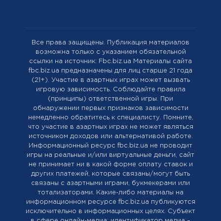
Все права защищены. Публикация материалов
возможна только с указанием обязательной
ссылки на источник: Fbc.biz.ua Материалы сайта
fbc.biz.ua предназначены для лиц старше 21 года
(21+). Участие в азартных играх может вызвать
игровую зависимость. Соблюдайте правила
(принципы) ответственной игры. При
обнаружении первых признаков зависимости
немедленно обратитесь к специалисту. Помните,
что участие в азартных играх не может являться
источником доходов или альтернативой работе.
Информационный ресурс fbc.biz.ua не проводит
игры на реальные и/или виртуальные деньги, сайт
не принимает ни в какой форме оплату ставок и
других платежей, которые связаны/могут быть
связаны с азартными играми, букмекерами или
тотализаторами. Какие-либо материалы на
информационном ресурсе fbc.biz.ua публикуются
исключительно в информационных целях. Cубъект
в сфере онлайн-медиа; идентификатор медиа –