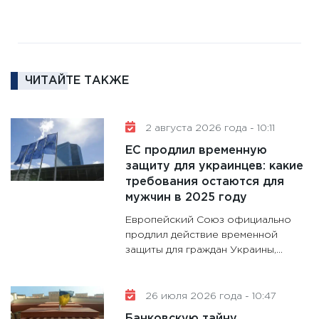
16.02.20
11:30
Ре
котель
аудита
ЧИТАЙТЕ ТАКЖЕ
30.01.20
11:30
Кр
делают
2 августа 2026 года - 10:11
28.01.20
ЕС продлил временную
11:28
Го
защиту для украинцев: какие
требования остаются для
гранто
мужчин в 2025 году
дефиц
13.01.20
Европейский Союз официально
продлил действие временной
11:30
Ст
защиты для граждан Украины,...
будуще
31.12.20
26 июля 2026 года - 10:47
Банковскую тайну