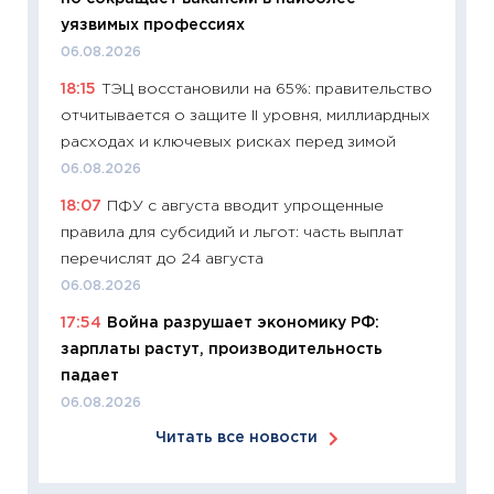
перев
уязвимых профессиях
30.03.2
06.08.2026
11:26
Зо
18:15
ТЭЦ восстановили на 65%: правительство
время 
отчитывается о защите II уровня, миллиардных
12.03.20
расходах и ключевых рисках перед зимой
11:27
Эк
06.08.2026
что из
18:07
ПФУ с августа вводит упрощенные
перспе
правила для субсидий и льгот: часть выплат
24.02.2
перечислят до 24 августа
11:26
П
06.08.2026
2025-2
17:54
Война разрушает экономику РФ:
сбереж
зарплаты растут, производительность
Institu
падает
18.02.20
06.08.2026
11:27
За
Читать все новости
кто ди
кандид