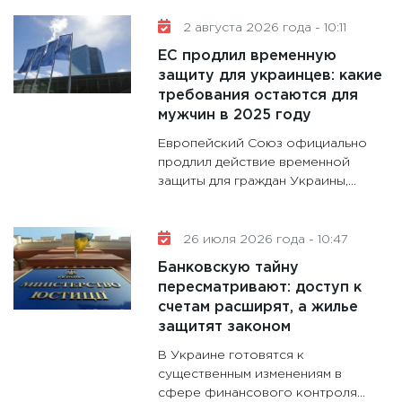
11:30
Ст
2 августа 2026 года - 10:11
будуще
ЕС продлил временную
31.12.20
защиту для украинцев: какие
требования остаются для
мужчин в 2025 году
Европейский Союз официально
продлил действие временной
защиты для граждан Украины,...
26 июля 2026 года - 10:47
Банковскую тайну
пересматривают: доступ к
счетам расширят, а жилье
защитят законом
В Украине готовятся к
существенным изменениям в
сфере финансового контроля...