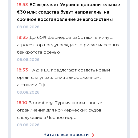
18:53
ЕС выделяет Украине дополнительные
сравне
€30 млн: средства будут направлены на
06.04.2
срочное восстановление энергосистемы
11:24
Ск
09.08.2026
сдержи
18:35
До 60% фермеров работают в минус:
Майком
агросектор предупреждает о риске массовых
перев
банкротств осенью
30.03.2
09.08.2026
11:26
Зо
18:33
FAZ: в ЕС предлагают создать новый
время 
орган для управления замороженными
12.03.20
активами РФ
11:27
Эк
09.08.2026
что из
18:10
Bloomberg: Турция вводит новые
перспе
ограничения для коммерческих судов,
24.02.2
следующих в Черное море
11:26
П
09.08.2026
2025-2
Читать все новости
сбереж