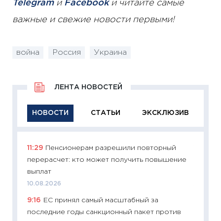
Telegram
и
Facebook
и читайте самые
важные и свежие новости первыми!
война
Россия
Украина
ЛЕНТА НОВОСТЕЙ
НОВОСТИ
СТАТЬИ
ЭКСКЛЮЗИВ
11:29
Пенсионерам разрешили повторный
11:29
Ка
перерасчет: кто может получить повышение
успешн
выплат
21.07.20
10.08.2026
11:26
Ка
9:16
ЕС принял самый масштабный за
риски 
последние годы санкционный пакет против
облига