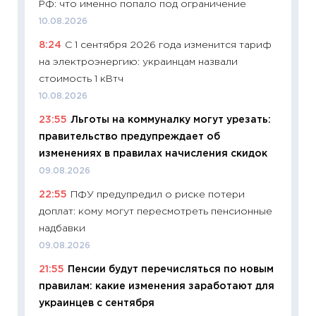
РФ: что именно попало под ограничение
08.07.2
10.08.2026
11:20
Це
8:24
С 1 сентября 2026 года изменится тариф
будуще
на электроэнергию: украинцам назвали
01.07.2
стоимость 1 кВтч
11:24
Пр
10.08.2026
образо
23:55
Льготы на коммуналку могут урезать:
платит
правительство предупреждает об
29.06.2
изменениях в правилах начисления скидок
11:27
Вс
09.08.2026
Украин
22:55
ПФУ предупредил о риске потери
универ
доплат: кому могут пересмотреть пенсионные
абитур
надбавки
23.06.2
09.08.2026
11:29
До
21:55
Пенсии будут перечисляться по новым
что на
правилам: какие изменения заработают для
деклар
украинцев с сентября
19.06.20