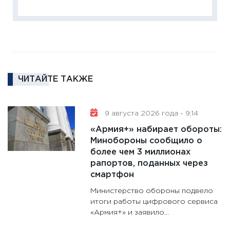
Institu
18.02.20
11:27
За
кто ди
кандид
16.02.20
ЧИТАЙТЕ ТАКЖЕ
11:30
Ре
котель
9 августа 2026 года - 9:14
аудита
«Армия+» набирает обороты:
30.01.20
Минобороны сообщило о
11:30
Кр
более чем 3 миллионах
делают
рапортов, поданных через
28.01.20
смартфон
11:28
Го
Министерство обороны подвело
гранто
итоги работы цифрового сервиса
«Армия+» и заявило...
дефиц
13.01.20