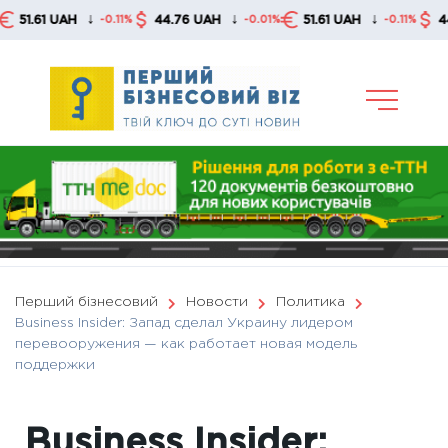
Skip
↓
↓
↓
61 UAH
44.76 UAH
51.61 UAH
44.76 U
-0.11%
-0.01%
-0.11%
to
content
Перший бізнесовий
Новости
Политика
Business Insider: Запад сделал Украину лидером
перевооружения — как работает новая модель
поддержки
Business Insider: