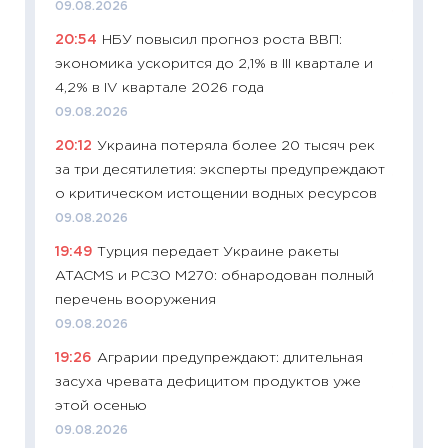
09.08.2026
11:22
Ка
20:54
НБУ повысил прогноз роста ВВП:
ваканс
экономика ускорится до 2,1% в III квартале и
11.06.20
4,2% в IV квартале 2026 года
11:27
До
09.08.2026
промыш
20:12
Украина потеряла более 20 тысяч рек
30.04.2
за три десятилетия: эксперты предупреждают
11:32
Бо
о критическом истощении водных ресурсов
уверен
09.08.2026
поведе
19:49
Турция передает Украине ракеты
27.04.2
ATACMS и РСЗО M270: обнародован полный
11:28
По
перечень вооружения
измени
09.08.2026
в 2026
19:26
Аграрии предупреждают: длительная
13.04.20
засуха чревата дефицитом продуктов уже
11:29
Ск
этой осенью
пасхал
09.08.2026
собств