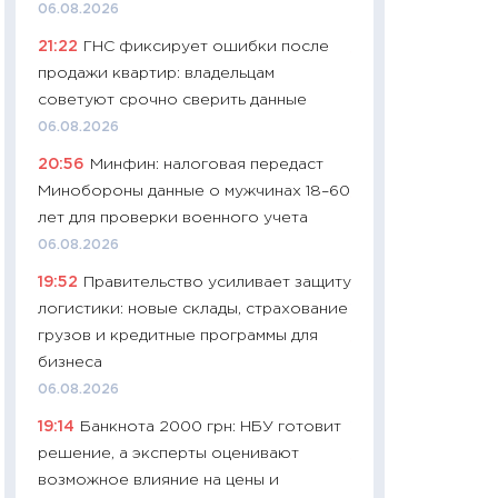
06.08.2026
29.06.2026
21:22
ГНС фиксирует ошибки после
11:27
Вступительн
продажи квартир: владельцам
Украине: цена ко
советуют срочно сверить данные
университетов и
06.08.2026
абитуриентов
20:56
Минфин: налоговая передаст
23.06.2026
Минобороны данные о мужчинах 18–60
11:29
Доллар по 51
лет для проверки военного учета
тысяч: что на са
06.08.2026
показывает Бюд
19:52
Правительство усиливает защиту
2027–2029
логистики: новые склады, страхование
19.06.2026
грузов и кредитные программы для
11:22
Кадровый д
бизнеса
вакансии: мешаю
06.08.2026
найму
19:14
Банкнота 2000 грн: НБУ готовит
11.06.2026
решение, а эксперты оценивают
11:27
Дорожает ещ
возможное влияние на цены и
промышленные ц