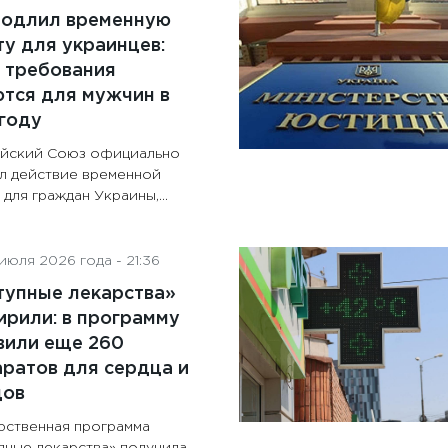
родлил временную
у для украинцев:
 требования
тся для мужчин в
году
йский Союз официально
л действие временной
для граждан Украины,...
июля 2026 года - 21:36
тупные лекарства»
рили: в программу
вили еще 260
ратов для сердца и
дов
рственная программа
пные лекарства» получила