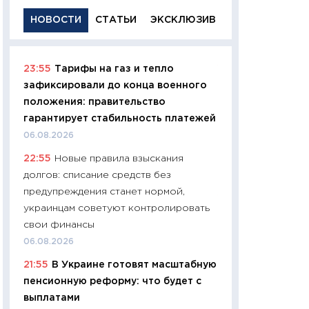
НОВОСТИ
СТАТЬИ
ЭКСКЛЮЗИВ
23:55
Тарифы на газ и тепло
11:29
Качественн
зафиксировали до конца военного
основа успешног
положения: правительство
21.07.2026
гарантирует стабильность платежей
11:26
Как заработ
06.08.2026
доходность, риск
22:55
Новые правила взыскания
покупки государ
долгов: списание средств без
08.07.2026
предупреждения станет нормой,
11:20
Цена здоров
украинцам советуют контролировать
медицина будуще
свои финансы
расходы людей
06.08.2026
01.07.2026
21:55
В Украине готовят масштабную
11:24
Профессии б
пенсионную реформу: что будет с
двигается образо
выплатами
навыки будут пл