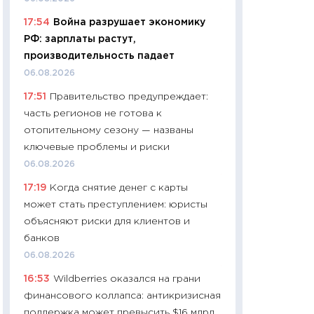
11:24
Сколько сто
17:54
Война разрушает экономику
сдерживание в 20
РФ: зарплаты растут,
разговора с Май
производительность падает
арифметики пер
06.08.2026
30.03.2026
17:51
Правительство предупреждает:
11:26
Золото по $
часть регионов не готова к
$80: время покуп
отопительному сезону — названы
фиксировать при
ключевые проблемы и риски
12.03.2026
06.08.2026
11:27
Экономика 
17:19
Когда снятие денег с карты
войны: что измен
может стать преступлением: юристы
какие перспектив
объясняют риски для клиентов и
стабильности
банков
24.02.2026
06.08.2026
11:26
Потреблени
16:53
Wildberries оказался на грани
украинцев 2025-2
финансового коллапса: антикризисная
расходов, сбере
поддержка может превысить $16 млрд