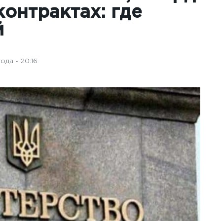
контрактах: где
й
ода - 20:16