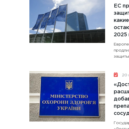
ЕС п
защит
какие
остаю
2025 
Европе
продли
защиты 
20 
«Дос
расши
доба
препа
сосу
Госуда
«Досту