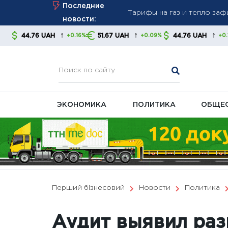
Skip
Последние
стабильность платежей
to
новости:
Новые правила взыскания д
content
↑
↑
↑
H
51.67 UAH
44.76 UAH
51.67 UA
+0.16%
+0.09%
+0.16%
советуют контролировать
В Украине готовят масшта
ЭКОНОМИКА
ПОЛИТИКА
ОБЩЕ
Перший бізнесовий
Новости
Политика
Аудит выявил раз