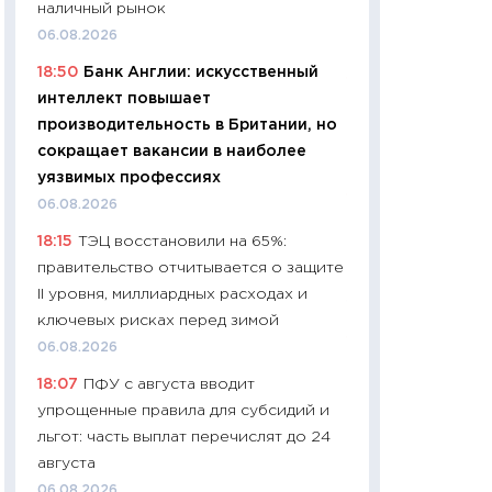
наличный рынок
чеки
06.08.2026
30.04.2026
18:50
Банк Англии: искусственный
11:32
Больше сбе
интеллект повышает
уверенности: как
производительность в Британии, но
финансовое пове
сокращает вакансии в наиболее
27.04.2026
уязвимых профессиях
11:28
Почему еда 
06.08.2026
бюджет: как изм
18:15
ТЭЦ восстановили на 65%:
продуктовая кор
правительство отчитывается о защите
2026 году
II уровня, миллиардных расходах и
13.04.2026
ключевых рисках перед зимой
11:29
Сколько дей
06.08.2026
пасхальная корзи
18:07
ПФУ с августа вводит
собственный рас
упрощенные правила для субсидий и
набора по сравн
льгот: часть выплат перечислят до 24
официальной оц
августа
06.04.2026
06.08.2026