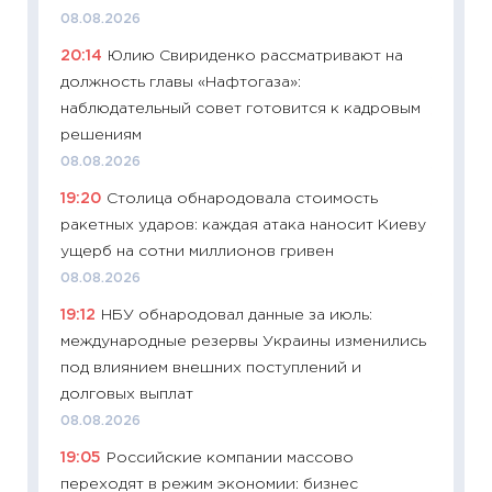
11:29
До
08.08.2026
что на
20:14
Юлию Свириденко рассматривают на
деклар
должность главы «Нафтогаза»:
19.06.20
наблюдательный совет готовится к кадровым
11:22
Ка
решениям
ваканс
08.08.2026
11.06.20
19:20
Столица обнародовала стоимость
11:27
До
ракетных ударов: каждая атака наносит Киеву
промыш
ущерб на сотни миллионов гривен
30.04.2
08.08.2026
11:32
Бо
19:12
НБУ обнародовал данные за июль:
уверен
международные резервы Украины изменились
поведе
под влиянием внешних поступлений и
27.04.2
долговых выплат
11:28
По
08.08.2026
измени
19:05
Российские компании массово
в 2026
переходят в режим экономии: бизнес