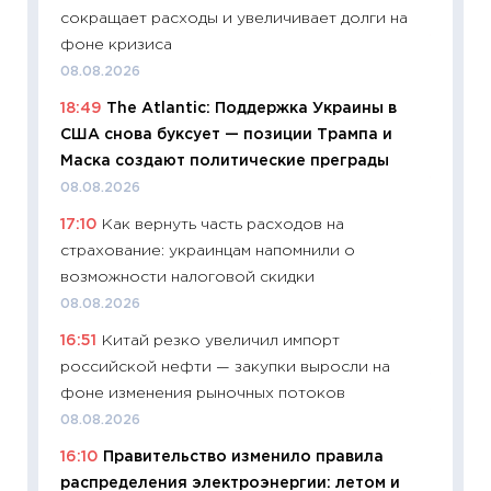
13.04.20
сокращает расходы и увеличивает долги на
11:29
Ск
фоне кризиса
пасхал
08.08.2026
собств
18:49
The Atlantic: Поддержка Украины в
сравне
США снова буксует — позиции Трампа и
06.04.2
Маска создают политические преграды
11:24
Ск
08.08.2026
сдержи
17:10
Как вернуть часть расходов на
Майком
страхование: украинцам напомнили о
перев
возможности налоговой скидки
30.03.2
08.08.2026
11:26
Зо
16:51
Китай резко увеличил импорт
время 
российской нефти — закупки выросли на
12.03.20
фоне изменения рыночных потоков
11:27
Эк
08.08.2026
что из
16:10
Правительство изменило правила
перспе
распределения электроэнергии: летом и