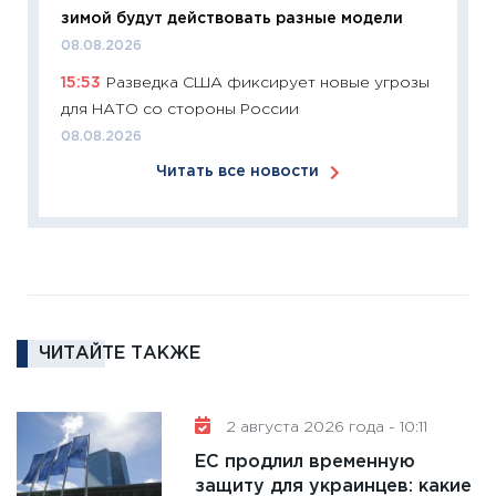
24.02.2
зимой будут действовать разные модели
11:26
П
08.08.2026
2025-2
15:53
Разведка США фиксирует новые угрозы
сбереж
для НАТО со стороны России
Institu
08.08.2026
18.02.20
Читать все новости
11:27
За
кто ди
кандид
16.02.20
11:30
Ре
котель
ЧИТАЙТЕ ТАКЖЕ
аудита
30.01.20
11:30
Кр
2 августа 2026 года - 10:11
делают
ЕС продлил временную
28.01.20
защиту для украинцев: какие