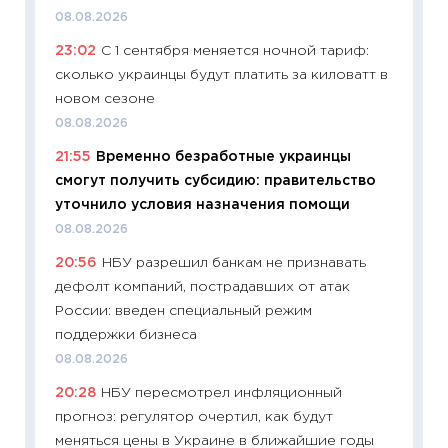
08.08.2026
11:26
Ка
23:02
С 1 сентября меняется ночной тариф:
риски 
сколько украинцы будут платить за киловатт в
облига
новом сезоне
08.07.2
08.08.2026
11:20
Це
21:55
Временно безработные украинцы
будуще
смогут получить субсидию: правительство
01.07.2
уточнило условия назначения помощи
11:24
Пр
08.08.2026
образо
20:56
НБУ разрешил банкам не признавать
платит
дефолт компаний, пострадавших от атак
29.06.2
России: введен специальный режим
11:27
Вс
поддержки бизнеса
Украин
08.08.2026
универ
20:28
НБУ пересмотрел инфляционный
абитур
прогноз: регулятор очертил, как будут
23.06.2
меняться цены в Украине в ближайшие годы