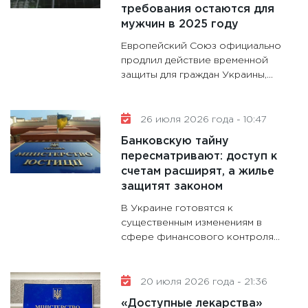
требования остаются для
11:28
Го
мужчин в 2025 году
гранто
дефиц
Европейский Союз официально
13.01.20
продлил действие временной
защиты для граждан Украины,...
11:30
Ст
будуще
31.12.20
26 июля 2026 года - 10:47
Банковскую тайну
пересматривают: доступ к
счетам расширят, а жилье
защитят законом
В Украине готовятся к
существенным изменениям в
сфере финансового контроля...
20 июля 2026 года - 21:36
«Доступные лекарства»