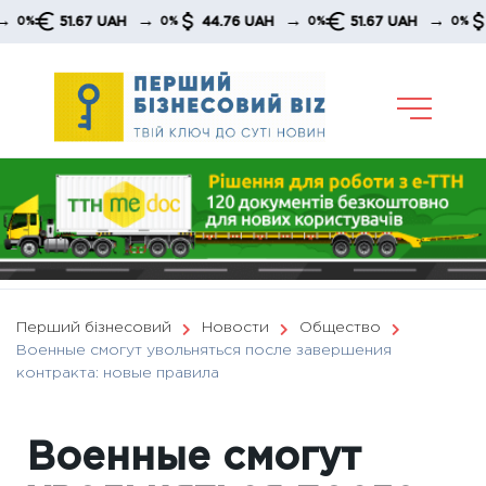
Skip
→
→
→
51.67 UAH
44.76 UAH
51.67 UAH
44.7
0%
0%
0%
to
content
Перший бізнесовий
Новости
Общество
Военные смогут увольняться после завершения
контракта: новые правила
Военные смогут