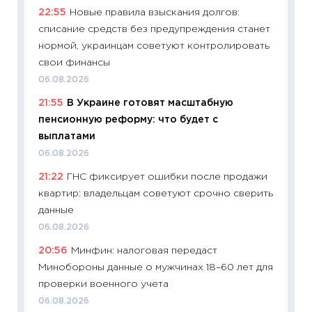
22:55
Новые правила взыскания долгов:
облига
списание средств без предупреждения станет
08.07.2
нормой, украинцам советуют контролировать
11:20
Це
свои финансы
будуще
06.08.2026
01.07.2
21:55
В Украине готовят масштабную
11:24
Пр
пенсионную реформу: что будет с
образо
выплатами
платит
06.08.2026
29.06.2
21:22
ГНС фиксирует ошибки после продажи
11:27
Вс
квартир: владельцам советуют срочно сверить
Украин
данные
универ
06.08.2026
абитур
20:56
Минфин: налоговая передаст
23.06.2
Минобороны данные о мужчинах 18–60 лет для
11:29
До
проверки военного учета
что на
06.08.2026
деклар