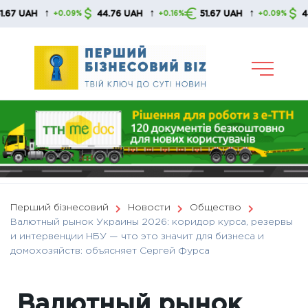
Skip
↑
↑
↑
44.76 UAH
51.67 UAH
44.76 UAH
0.09%
+0.16%
+0.09%
to
content
Перший бізнесовий
Новости
Общество
Валютный рынок Украины 2026: коридор курса, резервы
и интервенции НБУ — что это значит для бизнеса и
домохозяйств: объясняет Сергей Фурса
Валютный рынок