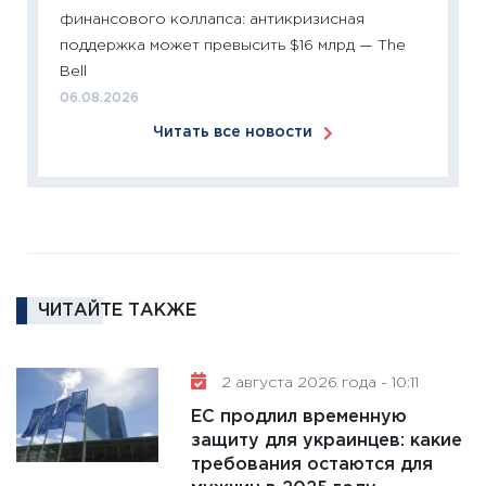
2025-2
финансового коллапса: антикризисная
сбереж
поддержка может превысить $16 млрд — The
Institu
Bell
18.02.20
06.08.2026
11:27
За
Читать все новости
кто ди
кандид
16.02.20
11:30
Ре
котель
аудита
ЧИТАЙТЕ ТАКЖЕ
30.01.20
11:30
Кр
делают
2 августа 2026 года - 10:11
28.01.20
ЕС продлил временную
11:28
Го
защиту для украинцев: какие
требования остаются для
гранто