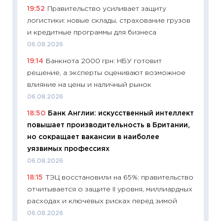
19:52
Правительство усиливает защиту
19.06.20
логистики: новые склады, страхование грузов
11:22
Ка
и кредитные программы для бизнеса
ваканс
06.08.2026
11.06.20
19:14
Банкнота 2000 грн: НБУ готовит
11:27
До
решение, а эксперты оценивают возможное
промыш
влияние на цены и наличный рынок
30.04.2
06.08.2026
11:32
Бо
18:50
Банк Англии: искусственный интеллект
уверен
повышает производительность в Британии,
поведе
но сокращает вакансии в наиболее
27.04.2
уязвимых профессиях
11:28
По
06.08.2026
измени
18:15
ТЭЦ восстановили на 65%: правительство
в 2026
отчитывается о защите II уровня, миллиардных
13.04.20
расходах и ключевых рисках перед зимой
11:29
Ск
06.08.2026