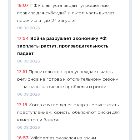
пасхал
18:07
ПФУ с августа вводит упрощенные
собств
правила для субсидий и льгот: часть выплат
сравне
перечислят до 24 августа
06.04.2
06.08.2026
11:24
Ск
17:54
Война разрушает экономику РФ:
сдержи
зарплаты растут, производительность
Майком
падает
перев
06.08.2026
30.03.2
17:51
Правительство предупреждает: часть
11:26
Зо
регионов не готова к отопительному сезону
время 
— названы ключевые проблемы и риски
12.03.20
06.08.2026
11:27
Эк
17:19
Когда снятие денег с карты может стать
что из
преступлением: юристы объясняют риски для
перспе
клиентов и банков
24.02.2
06.08.2026
11:26
П
16:53
Wildberries оказался на грани