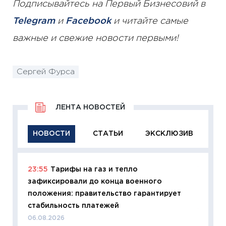
Подписывайтесь на Первый Бизнесовий в
Telegram
и
Facebook
и читайте самые
важные и свежие новости первыми!
Сергей Фурса
ЛЕНТА НОВОСТЕЙ
НОВОСТИ
СТАТЬИ
ЭКСКЛЮЗИВ
23:55
Тарифы на газ и тепло
11:29
Ка
зафиксировали до конца военного
успешн
положения: правительство гарантирует
21.07.20
стабильность платежей
11:26
Ка
06.08.2026
риски 