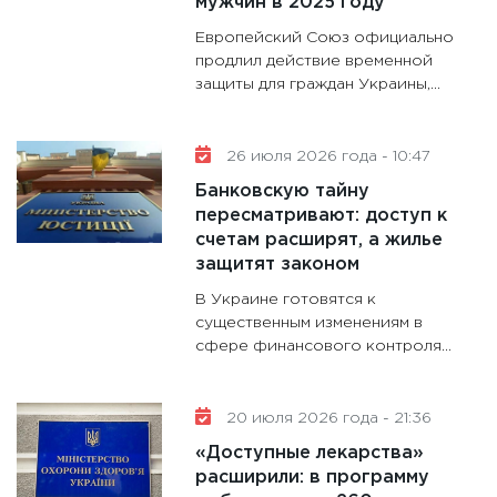
мужчин в 2025 году
дефиц
13.01.20
Европейский Союз официально
продлил действие временной
11:30
Ст
защиты для граждан Украины,...
будуще
31.12.20
26 июля 2026 года - 10:47
Банковскую тайну
пересматривают: доступ к
счетам расширят, а жилье
защитят законом
В Украине готовятся к
существенным изменениям в
сфере финансового контроля...
20 июля 2026 года - 21:36
«Доступные лекарства»
расширили: в программу