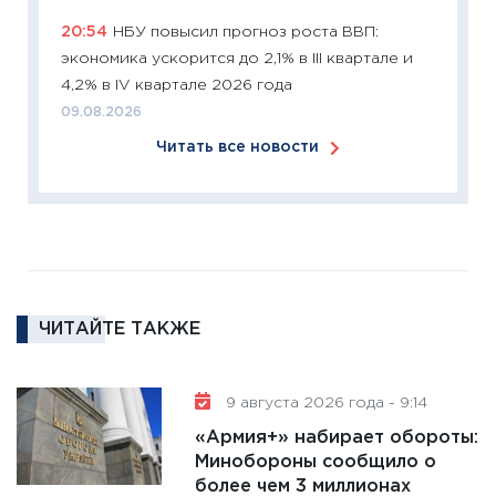
11:26
Зо
20:54
НБУ повысил прогноз роста ВВП:
время 
экономика ускорится до 2,1% в III квартале и
12.03.20
4,2% в IV квартале 2026 года
11:27
Эк
09.08.2026
что из
Читать все новости
перспе
24.02.2
11:26
П
2025-2
сбереж
Institu
18.02.20
ЧИТАЙТЕ ТАКЖЕ
11:27
За
кто ди
9 августа 2026 года - 9:14
кандид
«Армия+» набирает обороты:
16.02.20
Минобороны сообщило о
11:30
Ре
более чем 3 миллионах