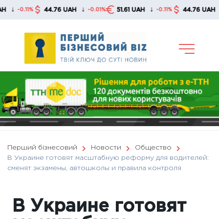
Skip
↓
↓
↓
44.76 UAH
51.61 UAH
44.76 UAH
0.11%
-0.01%
-0.11%
-0.0
to
content
Перший бізнесовий
Новости
Общество
В Украине готовят масштабную реформу для водителей:
сменят экзамены, автошколы и правила контроля
В Украине готовят