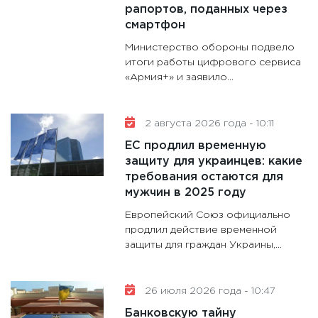
котель
рапортов, поданных через
аудита
смартфон
30.01.20
Министерство обороны подвело
11:30
Кр
итоги работы цифрового сервиса
«Армия+» и заявило...
делают
28.01.20
11:28
Го
2 августа 2026 года - 10:11
гранто
ЕС продлил временную
дефиц
защиту для украинцев: какие
13.01.20
требования остаются для
мужчин в 2025 году
Европейский Союз официально
продлил действие временной
защиты для граждан Украины,...
26 июля 2026 года - 10:47
Банковскую тайну