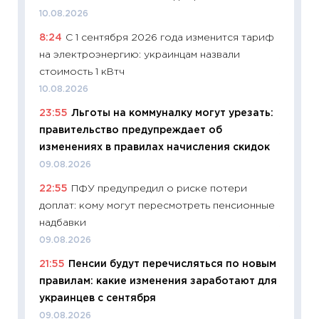
уверен
10.08.2026
поведе
8:24
С 1 сентября 2026 года изменится тариф
27.04.2
на электроэнергию: украинцам назвали
11:28
По
стоимость 1 кВтч
измени
10.08.2026
в 2026
23:55
Льготы на коммуналку могут урезать:
13.04.20
правительство предупреждает об
11:29
Ск
изменениях в правилах начисления скидок
пасхал
09.08.2026
собств
22:55
ПФУ предупредил о риске потери
сравне
доплат: кому могут пересмотреть пенсионные
06.04.2
надбавки
11:24
Ск
09.08.2026
сдержи
21:55
Пенсии будут перечисляться по новым
Майком
правилам: какие изменения заработают для
перев
украинцев с сентября
30.03.2
09.08.2026