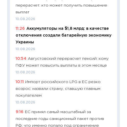
перерасчет: кто может получить повышение
11:27
Вс
выплат
Украин
10.08.2026
универ
11:26
Аккумуляторы на $1,8 млрд: в качестве
абитур
отключения создали батарейную экономику
23.06.2
Украины
11:29
До
10.08.2026
что на
10:54
Августовский перерасчет пенсий: кому
деклар
ПФУ может повысить выплаты в этом месяце
19.06.20
10.08.2026
11:22
Ка
10:11
Импорт российского LPG в ЕС резко
ваканс
возрос: назвали страну, ставшую главным
11.06.20
покупателем
11:27
До
10.08.2026
промыш
9:16
ЕС принял самый масштабный за
30.04.2
последние годы санкционный пакет против
11:32
Бо
РФ: что именно попало под ограничение