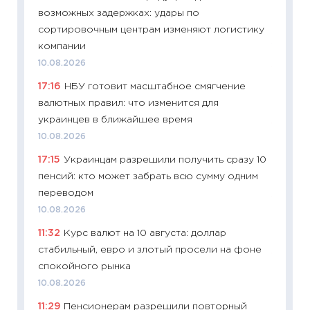
возможных задержках: удары по
отключ
сортировочным центрам изменяют логистику
Украи
компании
10.08.2
10.08.2026
11:29
Ка
17:16
НБУ готовит масштабное смягчение
успешн
валютных правил: что изменится для
21.07.20
украинцев в ближайшее время
11:26
Ка
10.08.2026
риски 
17:15
Украинцам разрешили получить сразу 10
облига
пенсий: кто может забрать всю сумму одним
08.07.2
переводом
11:20
Це
10.08.2026
будуще
11:32
Курс валют на 10 августа: доллар
01.07.2
стабильный, евро и злотый просели на фоне
11:24
Пр
спокойного рынка
образо
10.08.2026
платит
11:29
Пенсионерам разрешили повторный
29.06.2