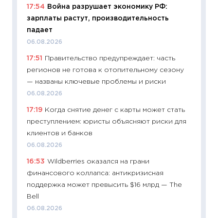
11:24
Ск
17:54
Война разрушает экономику РФ:
сдержи
зарплаты растут, производительность
Майком
падает
перев
06.08.2026
30.03.2
17:51
Правительство предупреждает: часть
11:26
Зо
регионов не готова к отопительному сезону
время 
— названы ключевые проблемы и риски
12.03.20
06.08.2026
11:27
Эк
17:19
Когда снятие денег с карты может стать
что из
преступлением: юристы объясняют риски для
перспе
клиентов и банков
24.02.2
06.08.2026
11:26
П
16:53
Wildberries оказался на грани
2025-2
финансового коллапса: антикризисная
сбереж
поддержка может превысить $16 млрд — The
Institu
Bell
18.02.20
06.08.2026