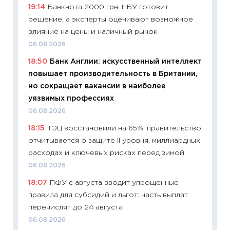
19:14
Банкнота 2000 грн: НБУ готовит
11:27
До
решение, а эксперты оценивают возможное
промыш
влияние на цены и наличный рынок
30.04.2
06.08.2026
11:32
Бо
18:50
Банк Англии: искусственный интеллект
уверен
повышает производительность в Британии,
поведе
но сокращает вакансии в наиболее
27.04.2
уязвимых профессиях
11:28
По
06.08.2026
измени
18:15
ТЭЦ восстановили на 65%: правительство
в 2026
отчитывается о защите II уровня, миллиардных
13.04.20
расходах и ключевых рисках перед зимой
11:29
Ск
06.08.2026
пасхал
18:07
ПФУ с августа вводит упрощенные
собств
правила для субсидий и льгот: часть выплат
сравне
перечислят до 24 августа
06.04.2
06.08.2026