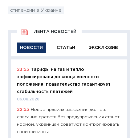
стипендии в Украине
ЛЕНТА НОВОСТЕЙ
НОВОСТИ
СТАТЬИ
ЭКСКЛЮЗИВ
23:55
Тарифы на газ и тепло
11:29
Ка
зафиксировали до конца военного
успешн
положения: правительство гарантирует
21.07.20
стабильность платежей
11:26
Ка
06.08.2026
риски 
22:55
Новые правила взыскания долгов:
облига
списание средств без предупреждения станет
08.07.2
нормой, украинцам советуют контролировать
11:20
Це
свои финансы
будуще