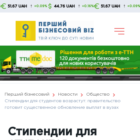
Skip
↑
↑
↑
.67 UAH
44.76 UAH
51.67 UAH
44
+0.09%
+0.16%
+0.09%
to
content
Перший бізнесовий
Новости
Общество
Стипендии для студентов возрастут: правительство
готовит существенное обновление выплат в вузах
Стипендии для