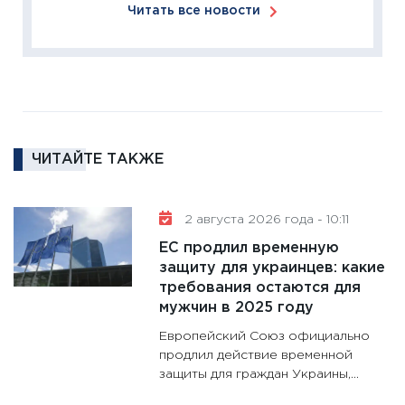
11:27
За
Читать все новости
кто ди
кандид
16.02.20
11:30
Ре
котель
аудита
ЧИТАЙТЕ ТАКЖЕ
30.01.20
11:30
Кр
делают
2 августа 2026 года - 10:11
28.01.20
ЕС продлил временную
11:28
Го
защиту для украинцев: какие
требования остаются для
гранто
мужчин в 2025 году
дефиц
13.01.20
Европейский Союз официально
продлил действие временной
11:30
Ст
защиты для граждан Украины,...
будуще