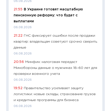
06.08.2026
01.07.2
21:55
В Украине готовят масштабную
11:24
Пр
пенсионную реформу: что будет с
образо
выплатами
платит
06.08.2026
29.06.2
21:22
ГНС фиксирует ошибки после продажи
11:27
Вс
квартир: владельцам советуют срочно сверить
Украин
данные
универ
06.08.2026
абитур
20:56
Минфин: налоговая передаст
23.06.2
Минобороны данные о мужчинах 18–60 лет для
11:29
До
проверки военного учета
что на
06.08.2026
деклар
19:52
Правительство усиливает защиту
19.06.20
логистики: новые склады, страхование грузов
11:22
Ка
и кредитные программы для бизнеса
ваканс
06.08.2026
11.06.20